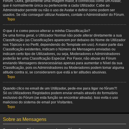
Fórum. Outra, geralmente uma imagem maior, é conhecida como um Avatar,
que é normalmente única ou pertencente a cada Utilizador. Cabe ao
Administrador permitir ou não o uso de Avatar e definir como podem ser
usados. Se não conseguir utilizar Avatares, contate o Administrador do Fórum.
Topo
O que é e como posso alterar a minha Classificação?
De uma forma geral, o Utilizador Normal não pode alterar diretamente a sua
Classificação (as Classificações aparecem por debaixo do Nome de Utilizador
nos Tópicos e no Perfil, dependendo do Template em uso). A maior parte das
Classificação existentes, indicam o Número de Mensagens enviadas ou
indicam certo tipo de Utilizadores, ou seja, Moderadores e Administradores
poderão ter uma Classificação Especial. Por Favor, não abuse do Fórum
enviando Mensagens desnecessárias apenas para aumentar o Nível da sua
Classificação, pois os Administradores ou Moderadores podem tomar alguma
atitude contra si, se considerarem que está a ter atitudes abusivas.
Topo
Quando clico no email de um Utilizador, pede-me para ligar no fórum?!
Só os Utilizadores Registados podem enviar emails através do formulário
exclusivo do Fórum (se esta função se encontrar ativada). Isso evita o uso
malicioso do sistema de email por Visitantes.
Topo
Sobre as Mensagens