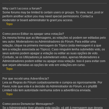
Why can’t I access a forum?
Some forums may be limited to certain users or groups. To view, read, post or
perform another action you may need special permissions. Contact a
moderator or board administrator to grant you access.
Topo
Como posso Editar ou apagar uma votação?
Da mesma forma que as Mensagens, as votações só podem ser editadas pelo
seu autor, Moderadores ou Administradores do Fórum. Para editar uma
votação, clique na primeira mensagem do Tópico (esta mensagem é a que
tem a votação associada ao Tópico). Caso ninguém tenha submetido voto, os
seus autores podem apagar a votação ou editar as suas opções de voto.
Contudo, se os Utilizadores já submeteram votos, apenas Moderadores e
Administradores podem editar ou apagar essa votação. Isso é para evitar com
que sejam alteradas as opções de voto em votações em curso.
Topo
Por que recebi uma Advertência?
Leia as Regras do Fórum cuidadosamente e cumpra-as rigorosamente. Por
Favor, note que esta é a decisão do Administrador do Fórum, e o phpBB
Limited não tem autoridade nenhuma sobre a advertência enviada.
Topo
Como posso Denunciar Mensagens?
Se o Administrador tiver ativado esta opção, vá até à mensagem que deseja