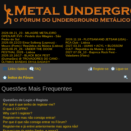
2026.08.21_23 - MILAGRE METALEIRO
OPEN AIR XVII - Pindelo dos Milagres - São
Pedro do Sul
2026.11.19 - FLOTSAM AND JETSAM (USA) -
2026.09.22/23 Einar Solberg (Leprous) -
RCA Club - Lisboa
Mouco (Porto) / República da Música (Lisboa)
2027.03.31 - UUHAI + ACYL + BLOSSOM
2026.09.25_26 - UNDER THE DOOM
CULT - Republica da Musica - Lisboa
FESTIVAL 2026 - Lisboa
2027.07.09_10 - Bajonca Rock Fest -
2026.10.16/17 - BLACK BOX FEST
Valadares (Viseu)
(Guimarães) @ TROVADORES DO CANO -
ÚLTIMAS BANDAS DIVULGADAS!!!
Links rápidos
FAQ
Registe-se
Ligue-se
Índice do Fórum
es
Questões Mais Frequentes
qui
sar
Questões de Login e Registo
Por que é que tenho de registar-me?
O que é COPPA?
Why can’t I register?
Registei-me mas não consigo entrar!
Por que é que não consigo entrar no Fórum?
Registei-me e já entrei anteriormente mas agora não!
Esqueci-me da minha Senha, e agora?