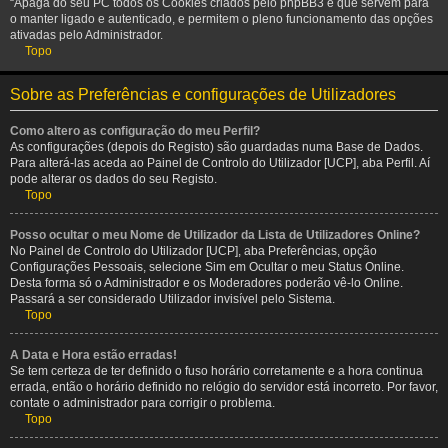
“Apaga do seu PC todos os Cookies criados pelo phpBB3 e que servem para
o manter ligado e autenticado, e permitem o pleno funcionamento das opções
ativadas pelo Administrador.
Topo
Sobre as Preferências e configurações de Utilizadores
Como altero as configuração do meu Perfil?
As configurações (depois do Registo) são guardadas numa Base de Dados.
Para alterá-las aceda ao Painel de Controlo do Utilizador [UCP], aba Perfil. Aí
pode alterar os dados do seu Registo.
Topo
Posso ocultar o meu Nome de Utilizador da Lista de Utilizadores Online?
No Painel de Controlo do Utilizador [UCP], aba Preferências, opção
Configurações Pessoais, selecione Sim em Ocultar o meu Status Online.
Desta forma só o Administrador e os Moderadores poderão vê-lo Online.
Passará a ser considerado Utilizador invisível pelo Sistema.
Topo
A Data e Hora estão erradas!
Se tem certeza de ter definido o fuso horário corretamente e a hora continua
errada, então o horário definido no relógio do servidor está incorreto. Por favor,
contate o administrador para corrigir o problema.
Topo