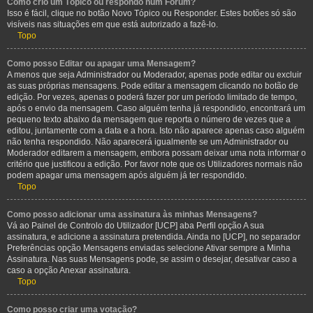
Como crio um Tópico ou respondo num Fórum?
Isso é fácil, clique no botão Novo Tópico ou Responder. Estes botões só são
visíveis nas situações em que está autorizado a fazê-lo.
Topo
Como posso Editar ou apagar uma Mensagem?
A menos que seja Administrador ou Moderador, apenas pode editar ou excluir
as suas próprias mensagens. Pode editar a mensagem clicando no botão de
edição. Por vezes, apenas o poderá fazer por um período limitado de tempo,
após o envio da mensagem. Caso alguém tenha já respondido, encontrará um
pequeno texto abaixo da mensagem que reporta o número de vezes que a
editou, juntamente com a data e a hora. Isto não aparece apenas caso alguém
não tenha respondido. Não aparecerá igualmente se um Administrador ou
Moderador editarem a mensagem, embora possam deixar uma nota informar o
critério que justificou a edição. Por favor note que os Utilizadores normais não
podem apagar uma mensagem após alguém já ter respondido.
Topo
Como posso adicionar uma assinatura às minhas Mensagens?
Vá ao Painel de Controlo do Utilizador [UCP] aba Perfil opção A sua
assinatura, e adicione a assinatura pretendida. Ainda no [UCP], no separador
Preferências opção Mensagens enviadas selecione Ativar sempre a Minha
Assinatura. Nas suas Mensagens pode, se assim o desejar, desativar caso a
caso a opção Anexar assinatura.
Topo
Como posso criar uma votação?