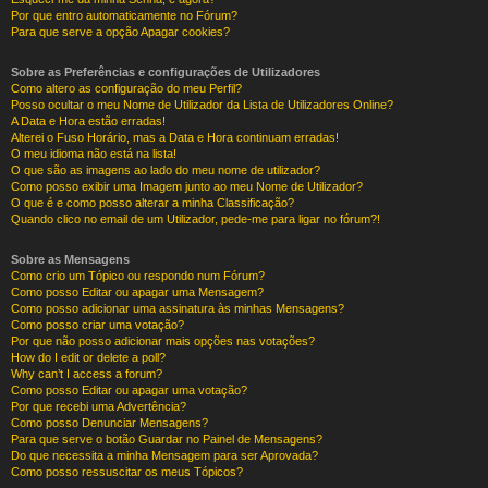
Por que entro automaticamente no Fórum?
Para que serve a opção Apagar cookies?
Sobre as Preferências e configurações de Utilizadores
Como altero as configuração do meu Perfil?
Posso ocultar o meu Nome de Utilizador da Lista de Utilizadores Online?
A Data e Hora estão erradas!
Alterei o Fuso Horário, mas a Data e Hora continuam erradas!
O meu idioma não está na lista!
O que são as imagens ao lado do meu nome de utilizador?
Como posso exibir uma Imagem junto ao meu Nome de Utilizador?
O que é e como posso alterar a minha Classificação?
Quando clico no email de um Utilizador, pede-me para ligar no fórum?!
Sobre as Mensagens
Como crio um Tópico ou respondo num Fórum?
Como posso Editar ou apagar uma Mensagem?
Como posso adicionar uma assinatura às minhas Mensagens?
Como posso criar uma votação?
Por que não posso adicionar mais opções nas votações?
How do I edit or delete a poll?
Why can’t I access a forum?
Como posso Editar ou apagar uma votação?
Por que recebi uma Advertência?
Como posso Denunciar Mensagens?
Para que serve o botão Guardar no Painel de Mensagens?
Do que necessita a minha Mensagem para ser Aprovada?
Como posso ressuscitar os meus Tópicos?