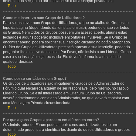
determinada secção ou dar-lhes acesso a uma secção privada, etc.
Topo
Como me inscrevo num Grupo de Utilizadores?
Para se inscrever num Grupo de Utilizadores, clique no atalho de Grupos no
topo da página (dependendo da template em uso), podendo então ver todos
os Grupos. Nem todos os Grupos possuem um acesso aberto, alguns estão
fechados e alguns poderão inclusive encontrar-se invisíveis. Se o Grupo se
encontrar aberto, poderá solicitar sua inscrição clicando no botão apropriado.
O Líder do Grupo de Utilizadores precisará aprovar a sua inscrição, podendo
perguntar-lhe o motivo do mesmo. Por Favor, não insista a um Líder de Grupo
caso a sua inscrição seja recusada. Ele deverá informá-lo a respeito de
qualquer decisão.
Topo
Como posso ser Líder de um Grupo?
Os Grupos de Utilizadores são inicialmente criados pelo Administrador do
Fórum o qual encarrega alguém de ser responsável pelo mesmo, no caso, o
Líder do Grupo. Se está interessado em Criar um Grupo de Utilizadores,
deverá primeiramente contatar o Administrador, ao qual deverá contatar com
uma Mensagem Privada circunstanciada.
Topo
Por que alguns Grupos aparecem em diferentes cores?
O Administrador do Fórum pode atribuir cores aos Utilizadores de um
determinado grupo, para identificá-los diante de outros Utilizadores e grupos.
Topo