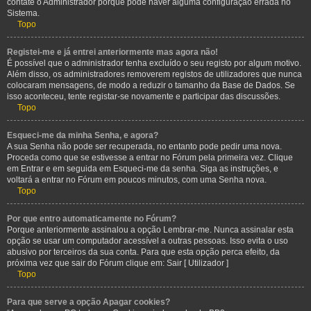
contate o Administrador porque pode haver alguma configuração errada no
Sistema.
Topo
Registei-me e já entrei anteriormente mas agora não!
É possível que o administrador tenha excluído o seu registo por algum motivo.
Além disso, os administradores removerem registos de utilizadores que nunca
colocaram mensagens, de modo a reduzir o tamanho da Base de Dados. Se
isso aconteceu, tente registar-se novamente e participar das discussões.
Topo
Esqueci-me da minha Senha, e agora?
A sua Senha não pode ser recuperada, no entanto pode pedir uma nova.
Proceda como que se estivesse a entrar no Fórum pela primeira vez. Clique
em Entrar e em seguida em Esqueci-me da senha. Siga as instruções, e
voltará a entrar no Fórum em poucos minutos, com uma Senha nova.
Topo
Por que entro automaticamente no Fórum?
Porque anteriormente assinalou a opção Lembrar-me. Nunca assinalar esta
opção se usar um computador acessível a outras pessoas. Isso evita o uso
abusivo por terceiros da sua conta. Para que esta opção perca efeito, da
próxima vez que sair do Fórum clique em: Sair [ Utilizador ]
Topo
Para que serve a opção Apagar cookies?