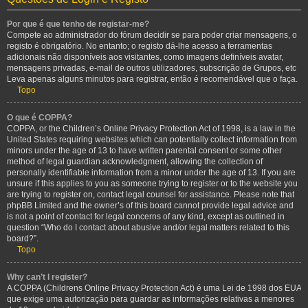
Por que é que tenho de registar-me?
Compete ao administrador do fórum decidir se para poder criar mensagens, o
registo é obrigatório. No entanto; o registo dá-lhe acesso a ferramentas
adicionais não disponíveis aos visitantes, como imagens definíveis avatar,
mensagens privadas, e-mail de outros utilizadores, subscrição de Grupos, etc
Leva apenas alguns minutos para registrar, então é recomendável que o faça.
Topo
O que é COPPA?
COPPA, or the Children’s Online Privacy Protection Act of 1998, is a law in the
United States requiring websites which can potentially collect information from
minors under the age of 13 to have written parental consent or some other
method of legal guardian acknowledgment, allowing the collection of
personally identifiable information from a minor under the age of 13. If you are
unsure if this applies to you as someone trying to register or to the website you
are trying to register on, contact legal counsel for assistance. Please note that
phpBB Limited and the owner’s of this board cannot provide legal advice and
is not a point of contact for legal concerns of any kind, except as outlined in
question “Who do I contact about abusive and/or legal matters related to this
board?”.
Topo
Why can’t I register?
A COPPA (Childrens Online Privacy Protection Act) é uma Lei de 1998 dos EUA
que exige uma autorização para guardar as informações relativas a menores