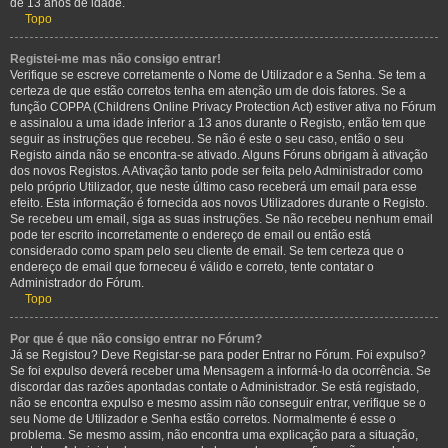
de 13 anos de idade.
Topo
Registei-me mas não consigo entrar!
Verifique se escreve corretamente o Nome de Utilizador e a Senha. Se tem a
certeza de que estão corretos tenha em atenção um de dois fatores. Se a
função COPPA (Childrens Online Privacy Protection Act) estiver ativa no Fórum
e assinalou a uma idade inferior a 13 anos durante o Registo, então tem que
seguir as instruções que recebeu. Se não é este o seu caso, então o seu
Registo ainda não se encontra-se ativado. Alguns Fóruns obrigam à ativação
dos novos Registos. A Ativação tanto pode ser feita pelo Administrador como
pelo próprio Utilizador, que neste último caso receberá um email para esse
efeito. Esta informação é fornecida aos novos Utilizadores durante o Registo.
Se recebeu um email, siga as suas instruções. Se não recebeu nenhum email
pode ter escrito incorretamente o endereço de email ou então está
considerado como spam pelo seu cliente de email. Se tem certeza que o
endereço de email que forneceu é válido e correto, tente contatar o
Administrador do Fórum.
Topo
Por que é que não consigo entrar no Fórum?
Já se Registou? Deve Registar-se para poder Entrar no Fórum. Foi expulso?
Se foi expulso deverá receber uma Mensagem a informá-lo da ocorrência. Se
discordar das razões apontadas contate o Administrador. Se está registado,
não se encontra expulso e mesmo assim não conseguir entrar, verifique se o
seu Nome de Utilizador e Senha estão corretos. Normalmente é esse o
problema. Se mesmo assim, não encontra uma explicação para a situação,