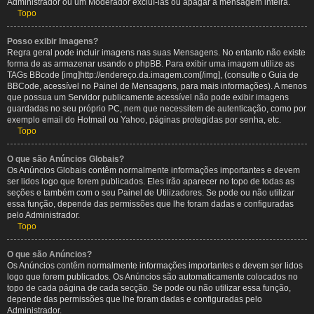
Administrador ou um Moderador excluí-las ou apagar a mensagem inteira.
Topo
Posso exibir Imagens?
Regra geral pode incluir imagens nas suas Mensagens. No entanto não existe
forma de as armazenar usando o phpBB. Para exibir uma imagem utilize as
TAGs BBcode [img]http://endereço.da.imagem.com[/img], (consulte o Guia de
BBCode, acessível no Painel de Mensagens, para mais informações). A menos
que possua um Servidor publicamente acessível não pode exibir imagens
guardadas no seu próprio PC, nem que necessitem de autenticação, como por
exemplo email do Hotmail ou Yahoo, páginas protegidas por senha, etc.
Topo
O que são Anúncios Globais?
Os Anúncios Globais contêm normalmente informações importantes e devem
ser lidos logo que forem publicados. Eles irão aparecer no topo de todas as
seções e também com o seu Painel de Utilizadores. Se pode ou não utilizar
essa função, depende das permissões que lhe foram dadas e configuradas
pelo Administrador.
Topo
O que são Anúncios?
Os Anúncios contêm normalmente informações importantes e devem ser lidos
logo que forem publicados. Os Anúncios são automaticamente colocados no
topo de cada página de cada secção. Se pode ou não utilizar essa função,
depende das permissões que lhe foram dadas e configuradas pelo
Administrador.