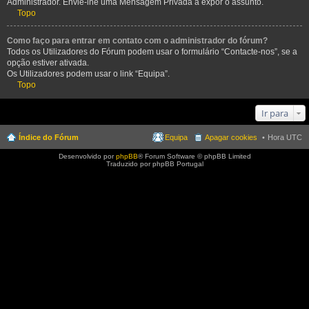
Administrador. Envie-lhe uma Mensagem Privada a expor o assunto.
Topo
Como faço para entrar em contato com o administrador do fórum?
Todos os Utilizadores do Fórum podem usar o formulário “Contacte-nos”, se a
opção estiver ativada.
Os Utilizadores podem usar o link “Equipa”.
Topo
Ir para
Índice do Fórum
Equipa
Apagar cookies
Hora UTC
Desenvolvido por
phpBB
® Forum Software © phpBB Limited
Traduzido por phpBB Portugal