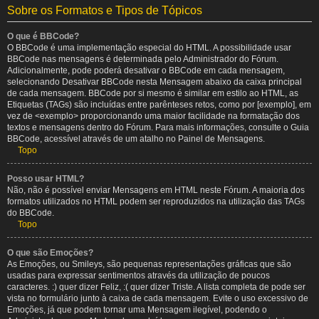
Sobre os Formatos e Tipos de Tópicos
O que é BBCode?
O BBCode é uma implementação especial do HTML. A possibilidade usar
BBCode nas mensagens é determinada pelo Administrador do Fórum.
Adicionalmente, pode poderá desativar o BBCode em cada mensagem,
selecionando Desativar BBCode nesta Mensagem abaixo da caixa principal
de cada mensagem. BBCode por si mesmo é similar em estilo ao HTML, as
Etiquetas (TAGs) são incluídas entre parênteses retos, como por [exemplo], em
vez de <exemplo> proporcionando uma maior facilidade na formatação dos
textos e mensagens dentro do Fórum. Para mais informações, consulte o Guia
BBCode, acessível através de um atalho no Painel de Mensagens.
Topo
Posso usar HTML?
Não, não é possível enviar Mensagens em HTML neste Fórum. A maioria dos
formatos utilizados no HTML podem ser reproduzidos na utilização das TAGs
do BBCode.
Topo
O que são Emoções?
As Emoções, ou Smileys, são pequenas representações gráficas que são
usadas para expressar sentimentos através da utilização de poucos
caracteres. :) quer dizer Feliz, :( quer dizer Triste. A lista completa de pode ser
vista no formulário junto à caixa de cada mensagem. Evite o uso excessivo de
Emoções, já que podem tornar uma Mensagem ilegível, podendo o