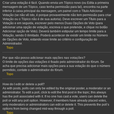
Criar uma votação é fácil. Quando envia um Tópico novo (ou Edita a primeira
mensagem de um Tópico, caso tenha permissão para tal), encontra na parte
inferior à caixa principal da mensagem, um painel com o Título Adicionar
Votação (se não vê isto, é porque provavelmente não tem permissão para criar
Votação ou o Tópico não é de sua autoria). Deve escrever um Título para a
Votação e em seguida, escrever pelo menos Duas Opções de Voto (para
adicionar uma opção de votação, escreva o que pretende, e clique no botão
Adicionar opção de Voto). Deverá também estipular um tempo limite para a
Votação, sendo 0 ilimitado. Poderá acontecer de existir um limite no Número
de Opções de Voto, estando esse limite ao critério e configuração do
Administrador.
Topo
Por que não posso adicionar mais opções nas votações?
O limite de opções das votações é fixado pelo administrador do fórum. Se
acha que precisa adicionar mais opções para a sua votação do que o número
permitido, contate o administrador do fórum.
Topo
How do I edit or delete a poll?
As with posts, polls can only be edited by the original poster, a moderator or an
administrator. To edit a poll, click to edit the first post in the topic; this always
has the poll associated with it. If no one has cast a vote, users can delete the
poll or edit any poll option. However, if members have already placed votes,
only moderators or administrators can edit or delete it. This prevents the poll’s
options from being changed mid-way through a poll.
Topo