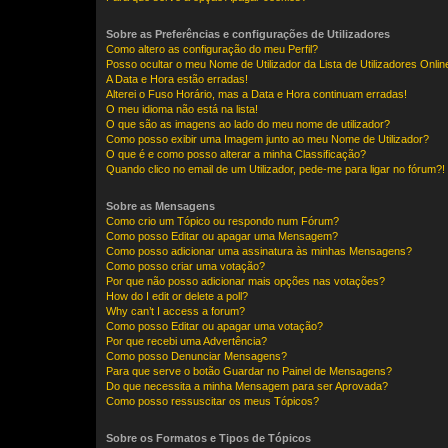
Sobre as Preferências e configurações de Utilizadores
Como altero as configuração do meu Perfil?
Posso ocultar o meu Nome de Utilizador da Lista de Utilizadores Onlin
A Data e Hora estão erradas!
Alterei o Fuso Horário, mas a Data e Hora continuam erradas!
O meu idioma não está na lista!
O que são as imagens ao lado do meu nome de utilizador?
Como posso exibir uma Imagem junto ao meu Nome de Utilizador?
O que é e como posso alterar a minha Classificação?
Quando clico no email de um Utilizador, pede-me para ligar no fórum?!
Sobre as Mensagens
Como crio um Tópico ou respondo num Fórum?
Como posso Editar ou apagar uma Mensagem?
Como posso adicionar uma assinatura às minhas Mensagens?
Como posso criar uma votação?
Por que não posso adicionar mais opções nas votações?
How do I edit or delete a poll?
Why can’t I access a forum?
Como posso Editar ou apagar uma votação?
Por que recebi uma Advertência?
Como posso Denunciar Mensagens?
Para que serve o botão Guardar no Painel de Mensagens?
Do que necessita a minha Mensagem para ser Aprovada?
Como posso ressuscitar os meus Tópicos?
Sobre os Formatos e Tipos de Tópicos