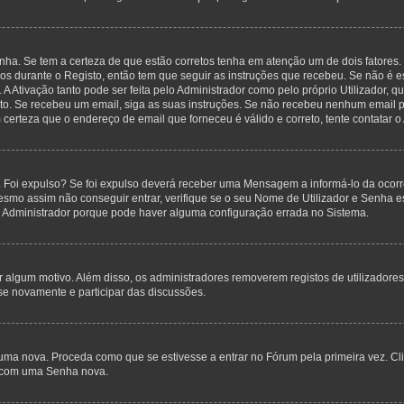
nha. Se tem a certeza de que estão corretos tenha em atenção um de dois fatores.
anos durante o Registo, então tem que seguir as instruções que recebeu. Se não é 
A Ativação tanto pode ser feita pelo Administrador como pelo próprio Utilizador, q
sto. Se recebeu um email, siga as suas instruções. Se não recebeu nenhum email p
certeza que o endereço de email que forneceu é válido e correto, tente contatar o
 Foi expulso? Se foi expulso deverá receber uma Mensagem a informá-lo da ocorr
mesmo assim não conseguir entrar, verifique se o seu Nome de Utilizador e Senha
o Administrador porque pode haver alguma configuração errada no Sistema.
por algum motivo. Além disso, os administradores removerem registos de utilizado
se novamente e participar das discussões.
uma nova. Proceda como que se estivesse a entrar no Fórum pela primeira vez. C
s, com uma Senha nova.