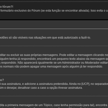
no fórum?!
ormulário exclusivo do Fórum (se esta função se encontrar ativada). Isso evita o u
botões só são visíveis nas situações em que está autorizado a fazê-lo.
itar ou excluir as suas próprias mensagens. Pode editar a mensagem clicando no
alguém tenha já respondido, encontrará um pequeno texto abaixo da mensagem qu
ha respondido. Não aparecerá igualmente se um Administrador ou Moderador edit
izadores normais não podem apagar uma mensagem após alguém já ter respondido.
ns?
 A sua assinatura, e adicione a assinatura pretendida. Ainda no [UCP], no separa
m o desejar, desativar caso a caso a opção Anexar assinatura.
ita a primeira mensagem de um Tópico, caso tenha permissão para tal), encontra n