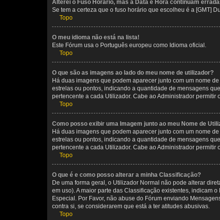
Alterei o Fuso Horário, mas a Data e Hora continuam errada
Se tem a certeza que o fuso horário que escolheu é a [GMT] D
Topo
O meu idioma não está na lista!
Este Fórum usa o Português europeu como Idioma oficial.
Topo
O que são as imagens ao lado do meu nome de utilizador?
Há duas imagens que podem aparecer junto com um nome de U
estrelas ou pontos, indicando a quantidade de mensagens que
pertencente a cada Utilizador. Cabe ao Administrador permitir 
Topo
Como posso exibir uma Imagem junto ao meu Nome de Utili
Há duas imagens que podem aparecer junto com um nome de U
estrelas ou pontos, indicando a quantidade de mensagens que
pertencente a cada Utilizador. Cabe ao Administrador permitir 
Topo
O que é e como posso alterar a minha Classificação?
De uma forma geral, o Utilizador Normal não pode alterar dir
em uso). A maior parte das Classificação existentes, indicam
Especial. Por Favor, não abuse do Fórum enviando Mensagens
contra si, se considerarem que está a ter atitudes abusivas.
Topo