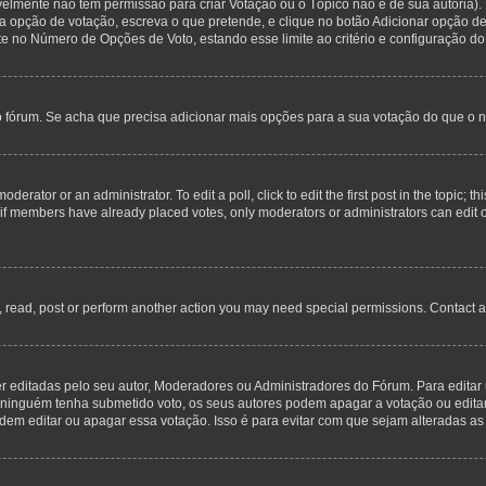
avelmente não tem permissão para criar Votação ou o Tópico não é de sua autoria)
opção de votação, escreva o que pretende, e clique no botão Adicionar opção de
ite no Número de Opções de Voto, estando esse limite ao critério e configuração do
o fórum. Se acha que precisa adicionar mais opções para a sua votação do que o n
derator or an administrator. To edit a poll, click to edit the first post in the topic; t
, if members have already placed votes, only moderators or administrators can edit o
, read, post or perform another action you may need special permissions. Contact a
editadas pelo seu autor, Moderadores ou Administradores do Fórum. Para editar 
inguém tenha submetido voto, os seus autores podem apagar a votação ou editar a
m editar ou apagar essa votação. Isso é para evitar com que sejam alteradas as