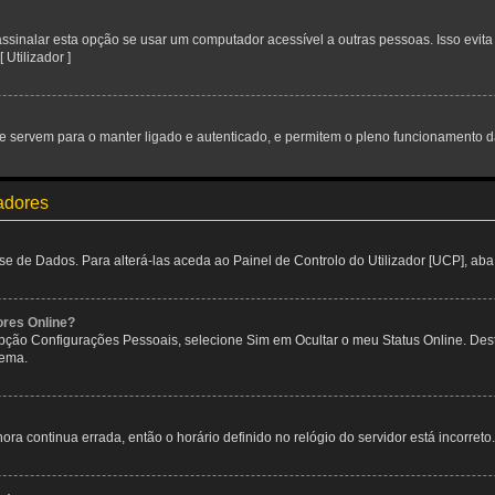
inalar esta opção se usar um computador acessível a outras pessoas. Isso evita 
 Utilizador ]
 servem para o manter ligado e autenticado, e permitem o pleno funcionamento da
zadores
de Dados. Para alterá-las aceda ao Painel de Controlo do Utilizador [UCP], aba P
ores Online?
 opção Configurações Pessoais, selecione Sim em Ocultar o meu Status Online. De
tema.
ora continua errada, então o horário definido no relógio do servidor está incorreto.