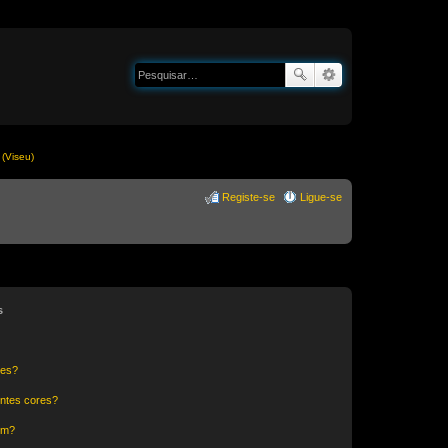
(Viseu)
Registe-se
Ligue-se
s
res?
ntes cores?
um?