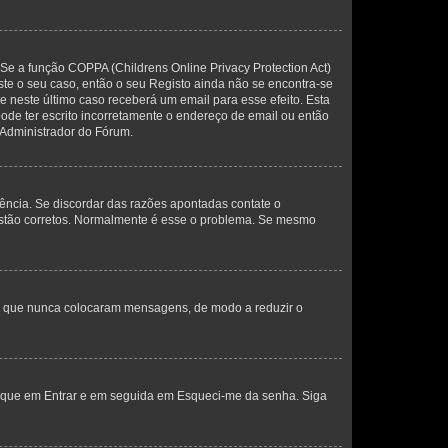
 Se a função COPPA (Childrens Online Privacy Protection Act)
este o seu caso, então o seu Registo ainda não se encontra-se
ue neste último caso receberá um email para esse efeito. Esta
ode ter escrito incorretamente o endereço de email ou então
 Administrador do Fórum.
ência. Se discordar das razões apontadas contate o
 estão corretos. Normalmente é esse o problema. Se mesmo
res que nunca colocaram mensagens, de modo a reduzir o
lique em Entrar e em seguida em Esqueci-me da senha. Siga