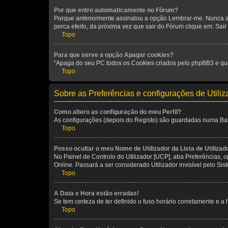
Por que entro automaticamente no Fórum?
Porque anteriormente assinalou a opção Lembrar-me. Nunca ass
perca efeito, da próxima vez que sair do Fórum clique em: Sair [
Topo
Para que serve a opção Apagar cookies?
“Apaga do seu PC todos os Cookies criados pelo phpBB3 e que
Topo
Sobre as Preferências e configurações de Utili
Como altero as configuração do meu Perfil?
As configurações (depois do Registo) são guardadas numa Base 
Topo
Posso ocultar o meu Nome de Utilizador da Lista de Utilizad
No Painel de Controlo do Utilizador [UCP], aba Preferências,
Online. Passará a ser considerado Utilizador invisível pelo Sis
Topo
A Data e Hora estão erradas!
Se tem certeza de ter definido o fuso horário corretamente e a h
Topo