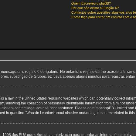
Quem Escreveu o phpBB?
Por que não existe a Função X?
Contactos sobre questões abusivas e/ou ile
Como faço para entrar em contato com o ad
 mensagens, o registo é obrigatório. No entanto; o registo dá-lhe acesso a ferram
adores, subscrição de Grupos, etc Leva apenas alguns minutos para registrar, entã
is a law in the United States requiring websites which can potentially collect infor
allowing the collection of personally identifiable information from a minor under th
egister on, contact legal counsel for assistance. Please note that phpBB Limited and 
ined in question “Who do I contact about abusive and/or legal matters related to this
de 1998 dos EUA que exige uma autorização para guardar as informações relativa