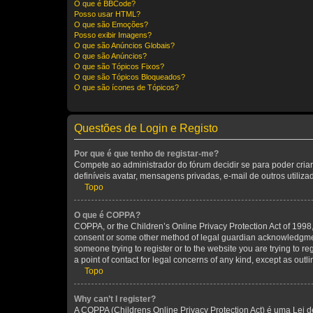
O que é BBCode?
Posso usar HTML?
O que são Emoções?
Posso exibir Imagens?
O que são Anúncios Globais?
O que são Anúncios?
O que são Tópicos Fixos?
O que são Tópicos Bloqueados?
O que são ícones de Tópicos?
Questões de Login e Registo
Por que é que tenho de registar-me?
Compete ao administrador do fórum decidir se para poder criar
definíveis avatar, mensagens privadas, e-mail de outros utiliz
Topo
O que é COPPA?
COPPA, or the Children’s Online Privacy Protection Act of 1998, 
consent or some other method of legal guardian acknowledgment, 
someone trying to register or to the website you are trying to r
a point of contact for legal concerns of any kind, except as outl
Topo
Why can’t I register?
A COPPA (Childrens Online Privacy Protection Act) é uma Lei 