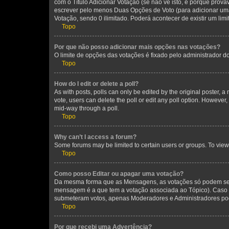
com o Título Adicionar Votação (se não vê isto, é porque prov
escrever pelo menos Duas Opções de Voto (para adicionar uma 
Votação, sendo 0 ilimitado. Poderá acontecer de existir um lim
Topo
Por que não posso adicionar mais opções nas votações?
O limite de opções das votações é fixado pelo administrador d
Topo
How do I edit or delete a poll?
As with posts, polls can only be edited by the original poster, a mo
vote, users can delete the poll or edit any poll option. However
mid-way through a poll.
Topo
Why can’t I access a forum?
Some forums may be limited to certain users or groups. To view
Topo
Como posso Editar ou apagar uma votação?
Da mesma forma que as Mensagens, as votações só podem ser 
mensagem é a que tem a votação associada ao Tópico). Caso n
submeteram votos, apenas Moderadores e Administradores pode
Topo
Por que recebi uma Advertência?