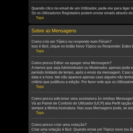
Quando clico no email de um Utilizador, pede-me para ligar 
Só os Utilizadores Registados podem enviar emails através do f
Topo
Sobre as Mensagens
Como crio um Tópico ou respondo num Fórum?
Isso é fácil, clique no botão Novo Tópico ou Responder. Estes 
Topo
Como posso Editar ou apagar uma Mensagem?
A menos que seja Administrador ou Moderador, apenas pode ed
período limitado de tempo, após o envio da mensagem. Caso 
data e a hora. Isto não aparece apenas caso alguém não ten
critério que justificou a edição. Por favor note que os Util
Topo
Como posso adicionar uma assinatura às minhas Mensage
Vá ao Painel de Controlo do Utilizador [UCP] aba Perfil opção
sempre a Minha Assinatura. Nas suas Mensagens pode, se assi
Topo
Como posso criar uma votação?
Criar uma votação é fácil. Quando envia um Tópico novo (ou Ed