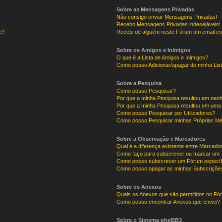
Sobre as Mensagens Privadas
Não consigo enviar Mensagens Privadas!
Recebo Mensagens Privadas indesejáveis!
e?
Recebi de alguém neste Fórum um email co
Sobre os Amigos e Inimigos
O que é a Lista de Amigos e Inimigos?
Como posso Adicionar/apagar de minha List
Sobre a Pesquisa
Como posso Pesquisar?
Por que a minha Pesquisa resultou em nen
Por que a minha Pesquisa resultou em uma
Como posso Pesquisar por Utilizadores?
Como posso Pesquisar minhas Próprias M
Sobre a Observação e Marcadores
Qual é a diferença existente entre Marcad
Como faço para subscrever ou marcar um T
Como posso subscrever um Fórum específ
Como posso apagar as minhas Subscriçõe
Sobre os Anexos
Quais os Anexos que são permitidos no F
Como posso encontrar Anexos que enviei?
Sobre o Sistema phpBB3