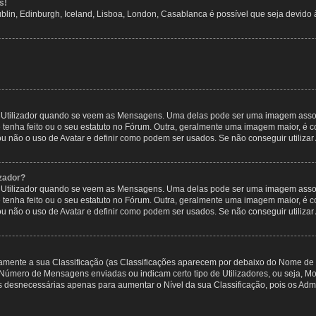
s!
ublin, Edinburgh, Iceland, Lisboa, London, Casablanca é possível que seja devido
tilizador quando se veem as Mensagens. Uma delas pode ser uma imagem associa
 tenha feito ou o seu estatuto no Fórum. Outra, geralmente uma imagem maior, é
ou não o uso de Avatar e definir como podem ser usados. Se não conseguir utilizar
zador?
tilizador quando se veem as Mensagens. Uma delas pode ser uma imagem associa
 tenha feito ou o seu estatuto no Fórum. Outra, geralmente uma imagem maior, é
ou não o uso de Avatar e definir como podem ser usados. Se não conseguir utilizar
etamente a sua Classificação (as Classificações aparecem por debaixo do Nome de 
 o Número de Mensagens enviadas ou indicam certo tipo de Utilizadores, ou seja, 
 desnecessárias apenas para aumentar o Nível da sua Classificação, pois os Ad