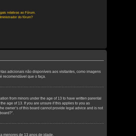
gais relativas ao Fórum.
ministrador do fórum?
entas adicionais não disponíveis aos visitantes, como imagens
o é recomendável que o faça.
mation from minors under the age of 13 to have written parental
e age of 13. If you are unsure if this applies to you as
the owner’s of this board cannot provide legal advice and is not
 board?”.
s a menores de 13 anos de idade.