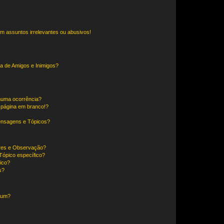
m assuntos irrelevantes ou abusivos!
a de Amigos e Inimigos?
huma ocorrência?
 página em branco!?
ensagens e Tópicos?
ores e Observação?
ópico específico?
ico?
s?
órum?