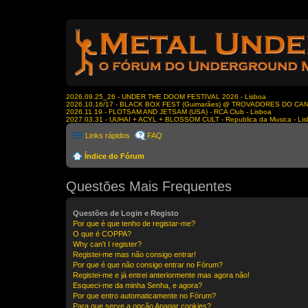
2026.09.25_26 - UNDER THE DOOM FESTIVAL 2026 - Lisboa
2026.10.16/17 - BLACK BOX FEST (Guimarães) @ TROVADORES DO CA
2026.11.19 - FLOTSAM AND JETSAM (USA) - RCA Club - Lisboa
2027.03.31 - UUHAI + ACYL + BLOSSOM CULT - Republica da Musica - Li
Links rápidos
FAQ
Índice do Fórum
Questões Mais Frequentes
Questões de Login e Registo
Por que é que tenho de registar-me?
O que é COPPA?
Why can’t I register?
Registei-me mas não consigo entrar!
Por que é que não consigo entrar no Fórum?
Registei-me e já entrei anteriormente mas agora não!
Esqueci-me da minha Senha, e agora?
Por que entro automaticamente no Fórum?
Para que serve a opção Apagar cookies?