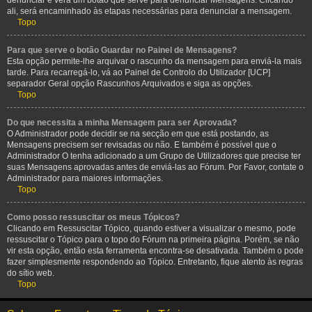
denunciar e verá um botão que serve para denunciar Mensagens. Clicando
ali, será encaminhado às etapas necessárias para denunciar a mensagem.
Topo
Para que serve o botão Guardar no Painel de Mensagens?
Esta opção permite-lhe arquivar o rascunho da mensagem para enviá-la mais
tarde. Para recarregá-lo, vá ao Painel de Controlo do Utilizador [UCP]
separador Geral opção Rascunhos Arquivados e siga as opções.
Topo
Do que necessita a minha Mensagem para ser Aprovada?
O Administrador pode decidir se na secção em que está postando, as
Mensagens precisem ser revisadas ou não. E também é possível que o
Administrador O tenha adicionado a um Grupo de Utilizadores que precise ter
suas Mensagens aprovadas antes de enviá-las ao Fórum. Por Favor, contate o
Administrador para maiores informações.
Topo
Como posso ressuscitar os meus Tópicos?
Clicando em Ressuscitar Tópico, quando estiver a visualizar o mesmo, pode
ressuscitar o Tópico para o topo do Fórum na primeira página. Porém, se não
vir esta opção, então esta ferramenta encontra-se desativada. Também o pode
fazer simplesmente respondendo ao Tópico. Entretanto, fique atento às regras
do sítio web.
Topo