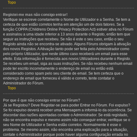
Topo
Registei-me mas não consigo entrar!
Verifique se escreve corretamente o Nome de Utilizador e a Senha. Se tem a
certeza de que estão corretos tenha em atenção um de dois fatores. Se a
função COPPA (Childrens Online Privacy Protection Act) estiver ativa no Fórum
e assinalou a uma idade inferior a 13 anos durante o Registo, então tem que
seguir as instruções que recebeu. Se não é este o seu caso, então o seu
Registo ainda não se encontra-se ativado. Alguns Fóruns obrigam à ativação
dos novos Registos. A Ativação tanto pode ser feita pelo Administrador como
pelo próprio Utilizador, que neste último caso receberá um email para esse
efeito. Esta informação é fornecida aos novos Utilizadores durante o Registo.
Se recebeu um email, siga as suas instruções. Se não recebeu nenhum email
pode ter escrito incorretamente o endereço de email ou então está
considerado como spam pelo seu cliente de email. Se tem certeza que o
endereço de email que forneceu é válido e correto, tente contatar o
Administrador do Fórum.
Topo
Por que é que não consigo entrar no Fórum?
Já se Registou? Deve Registar-se para poder Entrar no Fórum. Foi expulso?
Se foi expulso deverá receber uma Mensagem a informá-lo da ocorrência. Se
discordar das razões apontadas contate o Administrador. Se está registado,
não se encontra expulso e mesmo assim não conseguir entrar, verifique se o
seu Nome de Utilizador e Senha estão corretos. Normalmente é esse o
problema. Se mesmo assim, não encontra uma explicação para a situação,
contate o Administrador porque pode haver alguma configuração errada no