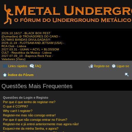
2026.10.16/17 - BLACK BOX FEST
(Guimarães) @ TROVADORES DO CANO -
ÚLTIMAS BANDAS DIVULGADAS!!!
2026.11.19 - FLOTSAM AND JETSAM (USA) -
RCA Club - Lisboa
2027.03.31 - UUHAI + ACYL + BLOSSOM
CULT - Republica da Musica - Lisboa
2027.07.09_10 - Bajonca Rock Fest -
Valadares (Viseu)
Links rápidos
FAQ
Registe-se
Ligue-se
Índice do Fórum
es
Questões Mais Frequentes
qui
sar
Questões de Login e Registo
Por que é que tenho de registar-me?
O que é COPPA?
Why can’t I register?
Registei-me mas não consigo entrar!
Por que é que não consigo entrar no Fórum?
Registei-me e já entrei anteriormente mas agora não!
Esqueci-me da minha Senha, e agora?