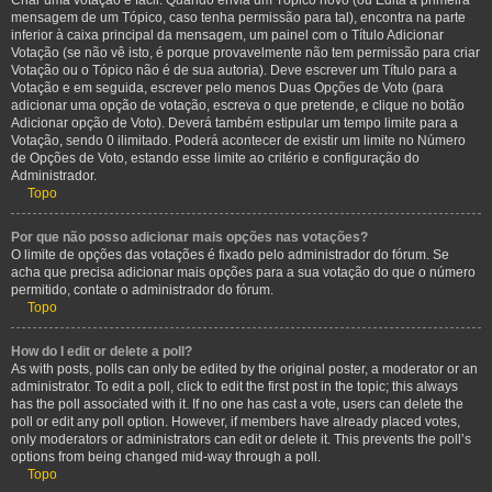
Criar uma votação é fácil. Quando envia um Tópico novo (ou Edita a primeira
mensagem de um Tópico, caso tenha permissão para tal), encontra na parte
inferior à caixa principal da mensagem, um painel com o Título Adicionar
Votação (se não vê isto, é porque provavelmente não tem permissão para criar
Votação ou o Tópico não é de sua autoria). Deve escrever um Título para a
Votação e em seguida, escrever pelo menos Duas Opções de Voto (para
adicionar uma opção de votação, escreva o que pretende, e clique no botão
Adicionar opção de Voto). Deverá também estipular um tempo limite para a
Votação, sendo 0 ilimitado. Poderá acontecer de existir um limite no Número
de Opções de Voto, estando esse limite ao critério e configuração do
Administrador.
Topo
Por que não posso adicionar mais opções nas votações?
O limite de opções das votações é fixado pelo administrador do fórum. Se
acha que precisa adicionar mais opções para a sua votação do que o número
permitido, contate o administrador do fórum.
Topo
How do I edit or delete a poll?
As with posts, polls can only be edited by the original poster, a moderator or an
administrator. To edit a poll, click to edit the first post in the topic; this always
has the poll associated with it. If no one has cast a vote, users can delete the
poll or edit any poll option. However, if members have already placed votes,
only moderators or administrators can edit or delete it. This prevents the poll’s
options from being changed mid-way through a poll.
Topo