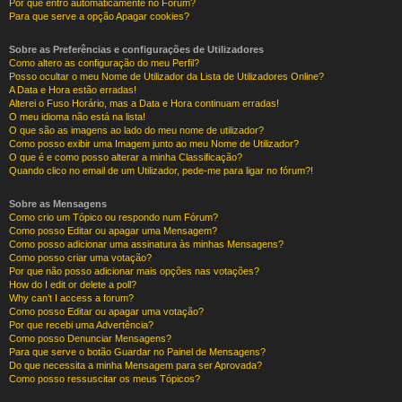
Por que entro automaticamente no Fórum?
Para que serve a opção Apagar cookies?
Sobre as Preferências e configurações de Utilizadores
Como altero as configuração do meu Perfil?
Posso ocultar o meu Nome de Utilizador da Lista de Utilizadores Online?
A Data e Hora estão erradas!
Alterei o Fuso Horário, mas a Data e Hora continuam erradas!
O meu idioma não está na lista!
O que são as imagens ao lado do meu nome de utilizador?
Como posso exibir uma Imagem junto ao meu Nome de Utilizador?
O que é e como posso alterar a minha Classificação?
Quando clico no email de um Utilizador, pede-me para ligar no fórum?!
Sobre as Mensagens
Como crio um Tópico ou respondo num Fórum?
Como posso Editar ou apagar uma Mensagem?
Como posso adicionar uma assinatura às minhas Mensagens?
Como posso criar uma votação?
Por que não posso adicionar mais opções nas votações?
How do I edit or delete a poll?
Why can’t I access a forum?
Como posso Editar ou apagar uma votação?
Por que recebi uma Advertência?
Como posso Denunciar Mensagens?
Para que serve o botão Guardar no Painel de Mensagens?
Do que necessita a minha Mensagem para ser Aprovada?
Como posso ressuscitar os meus Tópicos?