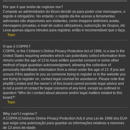
Por que é que tenho de registar-me?
Compete ao administrador do fórum decidir se para poder criar mensagens, o
registo é obrigatório. No entanto; o registo dá-lhe acesso a ferramentas
adicionais não disponíveis aos visitantes, como imagens definíveis avatar,
mensagens privadas, e-mail de outros utilizadores, subscrição de Grupos, etc
Leva apenas alguns minutos para registrar, então é recomendável que o faça.
Topo
O que é COPPA?
COPPA, or the Children’s Online Privacy Protection Act of 1998, is a law in the
United States requiring websites which can potentially collect information from
minors under the age of 13 to have written parental consent or some other
method of legal guardian acknowledgment, allowing the collection of
personally identifiable information from a minor under the age of 13. If you are
unsure if this applies to you as someone trying to register or to the website you
are trying to register on, contact legal counsel for assistance. Please note that
phpBB Limited and the owner’s of this board cannot provide legal advice and
is not a point of contact for legal concerns of any kind, except as outlined in
question “Who do I contact about abusive and/or legal matters related to this
board?”.
Topo
Why can’t I register?
A COPPA (Childrens Online Privacy Protection Act) é uma Lei de 1998 dos EUA
que exige uma autorização para guardar as informações relativas a menores
de 13 anos de idade.