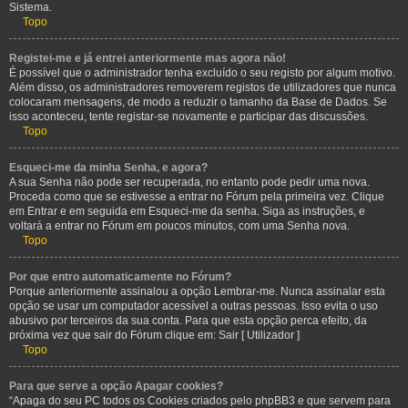
Sistema.
Topo
Registei-me e já entrei anteriormente mas agora não!
É possível que o administrador tenha excluído o seu registo por algum motivo.
Além disso, os administradores removerem registos de utilizadores que nunca
colocaram mensagens, de modo a reduzir o tamanho da Base de Dados. Se
isso aconteceu, tente registar-se novamente e participar das discussões.
Topo
Esqueci-me da minha Senha, e agora?
A sua Senha não pode ser recuperada, no entanto pode pedir uma nova.
Proceda como que se estivesse a entrar no Fórum pela primeira vez. Clique
em Entrar e em seguida em Esqueci-me da senha. Siga as instruções, e
voltará a entrar no Fórum em poucos minutos, com uma Senha nova.
Topo
Por que entro automaticamente no Fórum?
Porque anteriormente assinalou a opção Lembrar-me. Nunca assinalar esta
opção se usar um computador acessível a outras pessoas. Isso evita o uso
abusivo por terceiros da sua conta. Para que esta opção perca efeito, da
próxima vez que sair do Fórum clique em: Sair [ Utilizador ]
Topo
Para que serve a opção Apagar cookies?
“Apaga do seu PC todos os Cookies criados pelo phpBB3 e que servem para