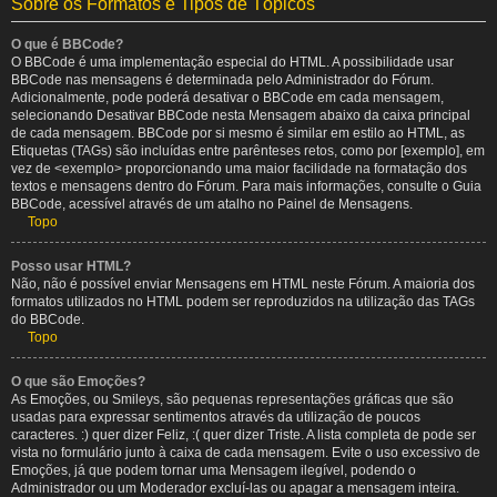
Sobre os Formatos e Tipos de Tópicos
O que é BBCode?
O BBCode é uma implementação especial do HTML. A possibilidade usar
BBCode nas mensagens é determinada pelo Administrador do Fórum.
Adicionalmente, pode poderá desativar o BBCode em cada mensagem,
selecionando Desativar BBCode nesta Mensagem abaixo da caixa principal
de cada mensagem. BBCode por si mesmo é similar em estilo ao HTML, as
Etiquetas (TAGs) são incluídas entre parênteses retos, como por [exemplo], em
vez de <exemplo> proporcionando uma maior facilidade na formatação dos
textos e mensagens dentro do Fórum. Para mais informações, consulte o Guia
BBCode, acessível através de um atalho no Painel de Mensagens.
Topo
Posso usar HTML?
Não, não é possível enviar Mensagens em HTML neste Fórum. A maioria dos
formatos utilizados no HTML podem ser reproduzidos na utilização das TAGs
do BBCode.
Topo
O que são Emoções?
As Emoções, ou Smileys, são pequenas representações gráficas que são
usadas para expressar sentimentos através da utilização de poucos
caracteres. :) quer dizer Feliz, :( quer dizer Triste. A lista completa de pode ser
vista no formulário junto à caixa de cada mensagem. Evite o uso excessivo de
Emoções, já que podem tornar uma Mensagem ilegível, podendo o
Administrador ou um Moderador excluí-las ou apagar a mensagem inteira.