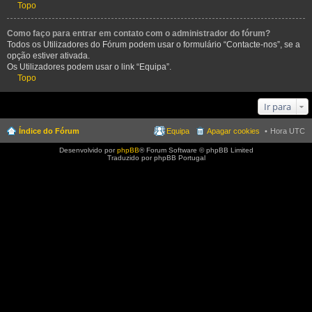
Topo
Como faço para entrar em contato com o administrador do fórum?
Todos os Utilizadores do Fórum podem usar o formulário “Contacte-nos”, se a
opção estiver ativada.
Os Utilizadores podem usar o link “Equipa”.
Topo
Ir para
Índice do Fórum
Equipa
Apagar cookies
Hora UTC
Desenvolvido por
phpBB
® Forum Software © phpBB Limited
Traduzido por phpBB Portugal