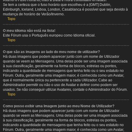
Alterei o Fuso Horário, mas a Data e Hora continuam erradas!
Se tem a certeza que o fuso horário que escolheu é a [GMT] Dublin,
Edinburgh, Iceland, Lisboa, London, Casablanca é possível que seja devido à
mudança de horário de Verão/Inverno.
Topo
O meu idioma não está na lista!
Este Fórum usa o Português europeu como Idioma oficial.
Topo
O que são as imagens ao lado do meu nome de utilizador?
Há duas imagens que podem aparecer junto com um nome de Utilizador
quando se veem as Mensagens. Uma delas pode ser uma imagem associada
à sua classificação, geralmente na forma de blocos, estrelas ou pontos,
indicando a quantidade de mensagens que tenha feito ou o seu estatuto no
Fórum. Outra, geralmente uma imagem maior, é conhecida como um Avatar,
que é normalmente única ou pertencente a cada Utilizador. Cabe ao
Administrador permitir ou não o uso de Avatar e definir como podem ser
usados. Se não conseguir utilizar Avatares, contate o Administrador do Fórum.
Topo
Como posso exibir uma Imagem junto ao meu Nome de Utilizador?
Há duas imagens que podem aparecer junto com um nome de Utilizador
quando se veem as Mensagens. Uma delas pode ser uma imagem associada
à sua classificação, geralmente na forma de blocos, estrelas ou pontos,
indicando a quantidade de mensagens que tenha feito ou o seu estatuto no
Fórum. Outra, geralmente uma imagem maior, é conhecida como um Avatar,