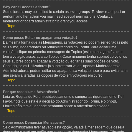
Why can’t I access a forum?
Some forums may be limited to certain users or groups. To view, read, post or
perform another action you may need special permissions. Contact a
moderator or board administrator to grant you access.
Topo
Como posso Editar ou apagar uma votação?
Da mesma forma que as Mensagens, as votações só podem ser editadas pelo
seu autor, Moderadores ou Administradores do Fórum. Para editar uma
votação, clique na primeira mensagem do Tópico (esta mensagem é a que
tem a votação associada ao Tópico). Caso ninguém tenha submetido voto, os
seus autores podem apagar a votação ou editar as suas opções de voto.
Contudo, se os Utilizadores já submeteram votos, apenas Moderadores e
Administradores podem editar ou apagar essa votação. Isso é para evitar com
que sejam alteradas as opções de voto em votações em curso.
Topo
Por que recebi uma Advertência?
Leia as Regras do Fórum cuidadosamente e cumpra-as rigorosamente. Por
Favor, note que esta é a decisão do Administrador do Fórum, e o phpBB
Limited não tem autoridade nenhuma sobre a advertência enviada.
Topo
Como posso Denunciar Mensagens?
Se o Administrador tiver ativado esta opção, vá até à mensagem que deseja