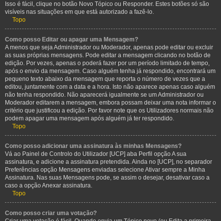
Isso é fácil, clique no botão Novo Tópico ou Responder. Estes botões só são
visíveis nas situações em que está autorizado a fazê-lo.
Topo
Como posso Editar ou apagar uma Mensagem?
A menos que seja Administrador ou Moderador, apenas pode editar ou excluir
as suas próprias mensagens. Pode editar a mensagem clicando no botão de
edição. Por vezes, apenas o poderá fazer por um período limitado de tempo,
após o envio da mensagem. Caso alguém tenha já respondido, encontrará um
pequeno texto abaixo da mensagem que reporta o número de vezes que a
editou, juntamente com a data e a hora. Isto não aparece apenas caso alguém
não tenha respondido. Não aparecerá igualmente se um Administrador ou
Moderador editarem a mensagem, embora possam deixar uma nota informar o
critério que justificou a edição. Por favor note que os Utilizadores normais não
podem apagar uma mensagem após alguém já ter respondido.
Topo
Como posso adicionar uma assinatura às minhas Mensagens?
Vá ao Painel de Controlo do Utilizador [UCP] aba Perfil opção A sua
assinatura, e adicione a assinatura pretendida. Ainda no [UCP], no separador
Preferências opção Mensagens enviadas selecione Ativar sempre a Minha
Assinatura. Nas suas Mensagens pode, se assim o desejar, desativar caso a
caso a opção Anexar assinatura.
Topo
Como posso criar uma votação?