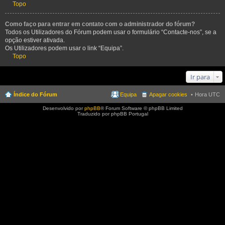
Topo
Como faço para entrar em contato com o administrador do fórum?
Todos os Utilizadores do Fórum podem usar o formulário “Contacte-nos”, se a
opção estiver ativada.
Os Utilizadores podem usar o link “Equipa”.
Topo
Ir para
Índice do Fórum
Equipa
Apagar cookies
Hora UTC
Desenvolvido por
phpBB
® Forum Software © phpBB Limited
Traduzido por phpBB Portugal