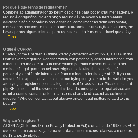
Por que é que tenho de registar-me?
Compete ao administrador do fórum decidir se para poder criar mensagens, o
registo é obrigatório. No entanto; o registo dá-lhe acesso a ferramentas
adicionais não disponíveis aos visitantes, como imagens definíveis avatar,
mensagens privadas, e-mail de outros utilizadores, subscrição de Grupos, etc
Leva apenas alguns minutos para registrar, então é recomendável que o faça.
Topo
O que é COPPA?
COPPA, or the Children’s Online Privacy Protection Act of 1998, is a law in the
United States requiring websites which can potentially collect information from
minors under the age of 13 to have written parental consent or some other
method of legal guardian acknowledgment, allowing the collection of
personally identifiable information from a minor under the age of 13. If you are
unsure if this applies to you as someone trying to register or to the website you
are trying to register on, contact legal counsel for assistance. Please note that
phpBB Limited and the owner’s of this board cannot provide legal advice and
is not a point of contact for legal concerns of any kind, except as outlined in
question “Who do I contact about abusive and/or legal matters related to this
board?”.
Topo
Why can’t I register?
A COPPA (Childrens Online Privacy Protection Act) é uma Lei de 1998 dos EUA
que exige uma autorização para guardar as informações relativas a menores
de 13 anos de idade.