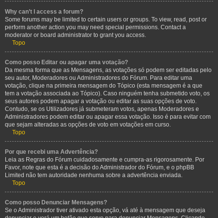
Why can’t I access a forum?
Some forums may be limited to certain users or groups. To view, read, post or
perform another action you may need special permissions. Contact a
moderator or board administrator to grant you access.
Topo
Como posso Editar ou apagar uma votação?
Da mesma forma que as Mensagens, as votações só podem ser editadas pelo
seu autor, Moderadores ou Administradores do Fórum. Para editar uma
votação, clique na primeira mensagem do Tópico (esta mensagem é a que
tem a votação associada ao Tópico). Caso ninguém tenha submetido voto, os
seus autores podem apagar a votação ou editar as suas opções de voto.
Contudo, se os Utilizadores já submeteram votos, apenas Moderadores e
Administradores podem editar ou apagar essa votação. Isso é para evitar com
que sejam alteradas as opções de voto em votações em curso.
Topo
Por que recebi uma Advertência?
Leia as Regras do Fórum cuidadosamente e cumpra-as rigorosamente. Por
Favor, note que esta é a decisão do Administrador do Fórum, e o phpBB
Limited não tem autoridade nenhuma sobre a advertência enviada.
Topo
Como posso Denunciar Mensagens?
Se o Administrador tiver ativado esta opção, vá até à mensagem que deseja