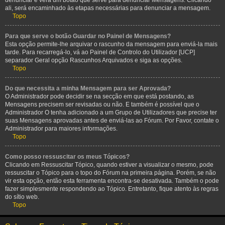
denunciar e verá um botão que serve para denunciar Mensagens. Clicando
ali, será encaminhado às etapas necessárias para denunciar a mensagem.
Topo
Para que serve o botão Guardar no Painel de Mensagens?
Esta opção permite-lhe arquivar o rascunho da mensagem para enviá-la mais
tarde. Para recarregá-lo, vá ao Painel de Controlo do Utilizador [UCP]
separador Geral opção Rascunhos Arquivados e siga as opções.
Topo
Do que necessita a minha Mensagem para ser Aprovada?
O Administrador pode decidir se na secção em que está postando, as
Mensagens precisem ser revisadas ou não. E também é possível que o
Administrador O tenha adicionado a um Grupo de Utilizadores que precise ter
suas Mensagens aprovadas antes de enviá-las ao Fórum. Por Favor, contate o
Administrador para maiores informações.
Topo
Como posso ressuscitar os meus Tópicos?
Clicando em Ressuscitar Tópico, quando estiver a visualizar o mesmo, pode
ressuscitar o Tópico para o topo do Fórum na primeira página. Porém, se não
vir esta opção, então esta ferramenta encontra-se desativada. Também o pode
fazer simplesmente respondendo ao Tópico. Entretanto, fique atento às regras
do sítio web.
Topo