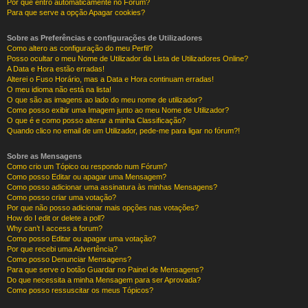
Por que entro automaticamente no Fórum?
Para que serve a opção Apagar cookies?
Sobre as Preferências e configurações de Utilizadores
Como altero as configuração do meu Perfil?
Posso ocultar o meu Nome de Utilizador da Lista de Utilizadores Online?
A Data e Hora estão erradas!
Alterei o Fuso Horário, mas a Data e Hora continuam erradas!
O meu idioma não está na lista!
O que são as imagens ao lado do meu nome de utilizador?
Como posso exibir uma Imagem junto ao meu Nome de Utilizador?
O que é e como posso alterar a minha Classificação?
Quando clico no email de um Utilizador, pede-me para ligar no fórum?!
Sobre as Mensagens
Como crio um Tópico ou respondo num Fórum?
Como posso Editar ou apagar uma Mensagem?
Como posso adicionar uma assinatura às minhas Mensagens?
Como posso criar uma votação?
Por que não posso adicionar mais opções nas votações?
How do I edit or delete a poll?
Why can’t I access a forum?
Como posso Editar ou apagar uma votação?
Por que recebi uma Advertência?
Como posso Denunciar Mensagens?
Para que serve o botão Guardar no Painel de Mensagens?
Do que necessita a minha Mensagem para ser Aprovada?
Como posso ressuscitar os meus Tópicos?