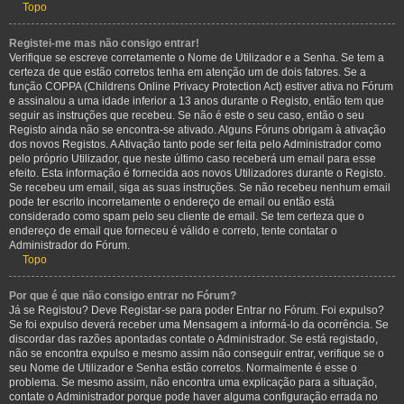
Topo
Registei-me mas não consigo entrar!
Verifique se escreve corretamente o Nome de Utilizador e a Senha. Se tem a
certeza de que estão corretos tenha em atenção um de dois fatores. Se a
função COPPA (Childrens Online Privacy Protection Act) estiver ativa no Fórum
e assinalou a uma idade inferior a 13 anos durante o Registo, então tem que
seguir as instruções que recebeu. Se não é este o seu caso, então o seu
Registo ainda não se encontra-se ativado. Alguns Fóruns obrigam à ativação
dos novos Registos. A Ativação tanto pode ser feita pelo Administrador como
pelo próprio Utilizador, que neste último caso receberá um email para esse
efeito. Esta informação é fornecida aos novos Utilizadores durante o Registo.
Se recebeu um email, siga as suas instruções. Se não recebeu nenhum email
pode ter escrito incorretamente o endereço de email ou então está
considerado como spam pelo seu cliente de email. Se tem certeza que o
endereço de email que forneceu é válido e correto, tente contatar o
Administrador do Fórum.
Topo
Por que é que não consigo entrar no Fórum?
Já se Registou? Deve Registar-se para poder Entrar no Fórum. Foi expulso?
Se foi expulso deverá receber uma Mensagem a informá-lo da ocorrência. Se
discordar das razões apontadas contate o Administrador. Se está registado,
não se encontra expulso e mesmo assim não conseguir entrar, verifique se o
seu Nome de Utilizador e Senha estão corretos. Normalmente é esse o
problema. Se mesmo assim, não encontra uma explicação para a situação,
contate o Administrador porque pode haver alguma configuração errada no