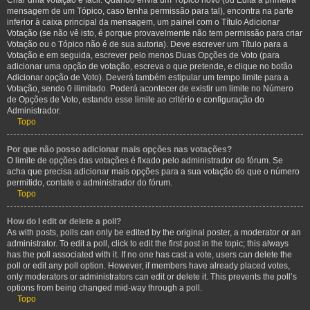
Criar uma votação é fácil. Quando envia um Tópico novo (ou Edita a primeira
mensagem de um Tópico, caso tenha permissão para tal), encontra na parte
inferior à caixa principal da mensagem, um painel com o Título Adicionar
Votação (se não vê isto, é porque provavelmente não tem permissão para criar
Votação ou o Tópico não é de sua autoria). Deve escrever um Título para a
Votação e em seguida, escrever pelo menos Duas Opções de Voto (para
adicionar uma opção de votação, escreva o que pretende, e clique no botão
Adicionar opção de Voto). Deverá também estipular um tempo limite para a
Votação, sendo 0 ilimitado. Poderá acontecer de existir um limite no Número
de Opções de Voto, estando esse limite ao critério e configuração do
Administrador.
Topo
Por que não posso adicionar mais opções nas votações?
O limite de opções das votações é fixado pelo administrador do fórum. Se
acha que precisa adicionar mais opções para a sua votação do que o número
permitido, contate o administrador do fórum.
Topo
How do I edit or delete a poll?
As with posts, polls can only be edited by the original poster, a moderator or an
administrator. To edit a poll, click to edit the first post in the topic; this always
has the poll associated with it. If no one has cast a vote, users can delete the
poll or edit any poll option. However, if members have already placed votes,
only moderators or administrators can edit or delete it. This prevents the poll’s
options from being changed mid-way through a poll.
Topo