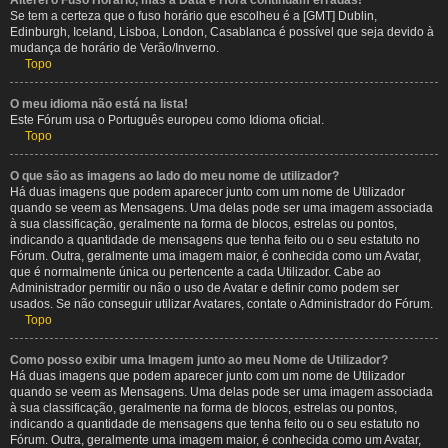
Alterei o Fuso Horário, mas a Data e Hora continuam erradas!
Se tem a certeza que o fuso horário que escolheu é a [GMT] Dublin,
Edinburgh, Iceland, Lisboa, London, Casablanca é possível que seja devido à
mudança de horário de Verão/Inverno.
Topo
O meu idioma não está na lista!
Este Fórum usa o Português europeu como Idioma oficial.
Topo
O que são as imagens ao lado do meu nome de utilizador?
Há duas imagens que podem aparecer junto com um nome de Utilizador
quando se veem as Mensagens. Uma delas pode ser uma imagem associada
à sua classificação, geralmente na forma de blocos, estrelas ou pontos,
indicando a quantidade de mensagens que tenha feito ou o seu estatuto no
Fórum. Outra, geralmente uma imagem maior, é conhecida como um Avatar,
que é normalmente única ou pertencente a cada Utilizador. Cabe ao
Administrador permitir ou não o uso de Avatar e definir como podem ser
usados. Se não conseguir utilizar Avatares, contate o Administrador do Fórum.
Topo
Como posso exibir uma Imagem junto ao meu Nome de Utilizador?
Há duas imagens que podem aparecer junto com um nome de Utilizador
quando se veem as Mensagens. Uma delas pode ser uma imagem associada
à sua classificação, geralmente na forma de blocos, estrelas ou pontos,
indicando a quantidade de mensagens que tenha feito ou o seu estatuto no
Fórum. Outra, geralmente uma imagem maior, é conhecida como um Avatar,