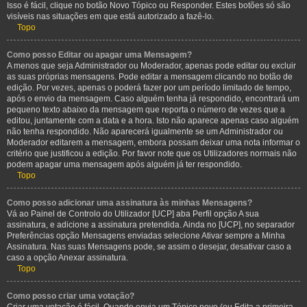
Isso é fácil, clique no botão Novo Tópico ou Responder. Estes botões só são
visíveis nas situações em que está autorizado a fazê-lo.
Topo
Como posso Editar ou apagar uma Mensagem?
A menos que seja Administrador ou Moderador, apenas pode editar ou excluir
as suas próprias mensagens. Pode editar a mensagem clicando no botão de
edição. Por vezes, apenas o poderá fazer por um período limitado de tempo,
após o envio da mensagem. Caso alguém tenha já respondido, encontrará um
pequeno texto abaixo da mensagem que reporta o número de vezes que a
editou, juntamente com a data e a hora. Isto não aparece apenas caso alguém
não tenha respondido. Não aparecerá igualmente se um Administrador ou
Moderador editarem a mensagem, embora possam deixar uma nota informar o
critério que justificou a edição. Por favor note que os Utilizadores normais não
podem apagar uma mensagem após alguém já ter respondido.
Topo
Como posso adicionar uma assinatura às minhas Mensagens?
Vá ao Painel de Controlo do Utilizador [UCP] aba Perfil opção A sua
assinatura, e adicione a assinatura pretendida. Ainda no [UCP], no separador
Preferências opção Mensagens enviadas selecione Ativar sempre a Minha
Assinatura. Nas suas Mensagens pode, se assim o desejar, desativar caso a
caso a opção Anexar assinatura.
Topo
Como posso criar uma votação?