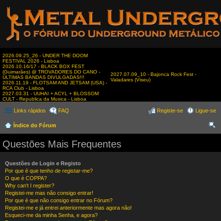
2026.09.25_26 - UNDER THE DOOM
FESTIVAL 2026 - Lisboa
2026.10.16/17 - BLACK BOX FEST
(Guimarães) @ TROVADORES DO CANO -
2027.07.09_10 - Bajonca Rock Fest -
ÚLTIMAS BANDAS DIVULGADAS!!!
Valadares (Viseu)
2026.11.19 - FLOTSAM AND JETSAM (USA) -
RCA Club - Lisboa
2027.03.31 - UUHAI + ACYL + BLOSSOM
CULT - Republica da Musica - Lisboa
Links rápidos
FAQ
Registe-se
Ligue-se
Índice do Fórum
es
Questões Mais Frequentes
qui
sar
Questões de Login e Registo
Por que é que tenho de registar-me?
O que é COPPA?
Why can’t I register?
Registei-me mas não consigo entrar!
Por que é que não consigo entrar no Fórum?
Registei-me e já entrei anteriormente mas agora não!
Esqueci-me da minha Senha, e agora?