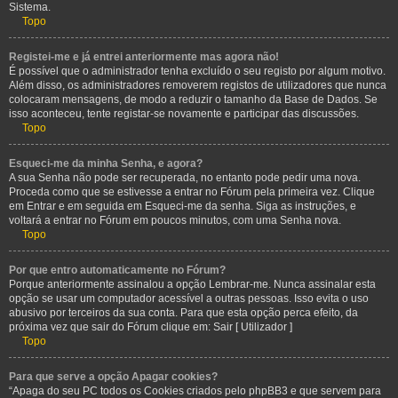
Sistema.
Topo
Registei-me e já entrei anteriormente mas agora não!
É possível que o administrador tenha excluído o seu registo por algum motivo.
Além disso, os administradores removerem registos de utilizadores que nunca
colocaram mensagens, de modo a reduzir o tamanho da Base de Dados. Se
isso aconteceu, tente registar-se novamente e participar das discussões.
Topo
Esqueci-me da minha Senha, e agora?
A sua Senha não pode ser recuperada, no entanto pode pedir uma nova.
Proceda como que se estivesse a entrar no Fórum pela primeira vez. Clique
em Entrar e em seguida em Esqueci-me da senha. Siga as instruções, e
voltará a entrar no Fórum em poucos minutos, com uma Senha nova.
Topo
Por que entro automaticamente no Fórum?
Porque anteriormente assinalou a opção Lembrar-me. Nunca assinalar esta
opção se usar um computador acessível a outras pessoas. Isso evita o uso
abusivo por terceiros da sua conta. Para que esta opção perca efeito, da
próxima vez que sair do Fórum clique em: Sair [ Utilizador ]
Topo
Para que serve a opção Apagar cookies?
“Apaga do seu PC todos os Cookies criados pelo phpBB3 e que servem para