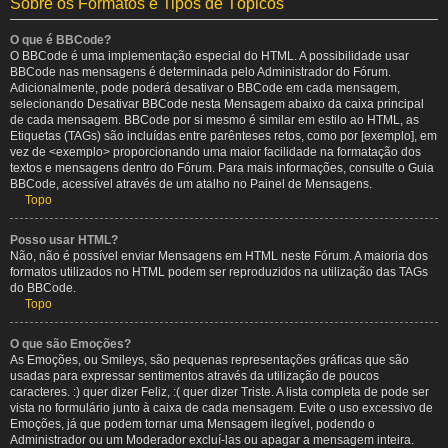
Sobre os Formatos e Tipos de Tópicos
O que é BBCode?
O BBCode é uma implementação especial do HTML. A possibilidade usar
BBCode nas mensagens é determinada pelo Administrador do Fórum.
Adicionalmente, pode poderá desativar o BBCode em cada mensagem,
selecionando Desativar BBCode nesta Mensagem abaixo da caixa principal
de cada mensagem. BBCode por si mesmo é similar em estilo ao HTML, as
Etiquetas (TAGs) são incluídas entre parênteses retos, como por [exemplo], em
vez de <exemplo> proporcionando uma maior facilidade na formatação dos
textos e mensagens dentro do Fórum. Para mais informações, consulte o Guia
BBCode, acessível através de um atalho no Painel de Mensagens.
Topo
Posso usar HTML?
Não, não é possível enviar Mensagens em HTML neste Fórum. A maioria dos
formatos utilizados no HTML podem ser reproduzidos na utilização das TAGs
do BBCode.
Topo
O que são Emoções?
As Emoções, ou Smileys, são pequenas representações gráficas que são
usadas para expressar sentimentos através da utilização de poucos
caracteres. :) quer dizer Feliz, :( quer dizer Triste. A lista completa de pode ser
vista no formulário junto à caixa de cada mensagem. Evite o uso excessivo de
Emoções, já que podem tornar uma Mensagem ilegível, podendo o
Administrador ou um Moderador excluí-las ou apagar a mensagem inteira.