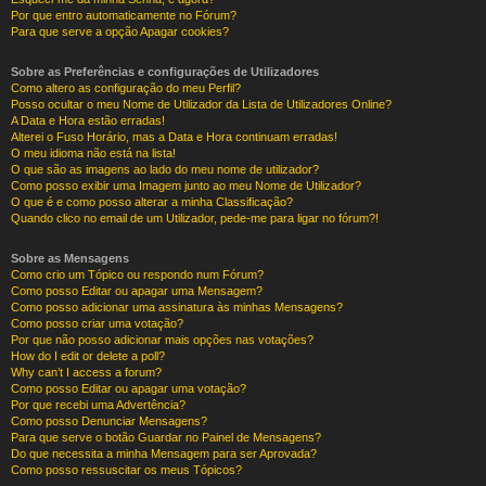
Por que entro automaticamente no Fórum?
Para que serve a opção Apagar cookies?
Sobre as Preferências e configurações de Utilizadores
Como altero as configuração do meu Perfil?
Posso ocultar o meu Nome de Utilizador da Lista de Utilizadores Online?
A Data e Hora estão erradas!
Alterei o Fuso Horário, mas a Data e Hora continuam erradas!
O meu idioma não está na lista!
O que são as imagens ao lado do meu nome de utilizador?
Como posso exibir uma Imagem junto ao meu Nome de Utilizador?
O que é e como posso alterar a minha Classificação?
Quando clico no email de um Utilizador, pede-me para ligar no fórum?!
Sobre as Mensagens
Como crio um Tópico ou respondo num Fórum?
Como posso Editar ou apagar uma Mensagem?
Como posso adicionar uma assinatura às minhas Mensagens?
Como posso criar uma votação?
Por que não posso adicionar mais opções nas votações?
How do I edit or delete a poll?
Why can’t I access a forum?
Como posso Editar ou apagar uma votação?
Por que recebi uma Advertência?
Como posso Denunciar Mensagens?
Para que serve o botão Guardar no Painel de Mensagens?
Do que necessita a minha Mensagem para ser Aprovada?
Como posso ressuscitar os meus Tópicos?