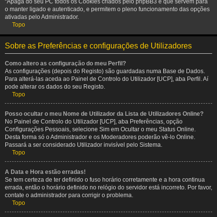
“Apaga do seu PC todos os Cookies criados pelo phpBB3 e que servem para
o manter ligado e autenticado, e permitem o pleno funcionamento das opções
ativadas pelo Administrador.
Topo
Sobre as Preferências e configurações de Utilizadores
Como altero as configuração do meu Perfil?
As configurações (depois do Registo) são guardadas numa Base de Dados.
Para alterá-las aceda ao Painel de Controlo do Utilizador [UCP], aba Perfil. Aí
pode alterar os dados do seu Registo.
Topo
Posso ocultar o meu Nome de Utilizador da Lista de Utilizadores Online?
No Painel de Controlo do Utilizador [UCP], aba Preferências, opção
Configurações Pessoais, selecione Sim em Ocultar o meu Status Online.
Desta forma só o Administrador e os Moderadores poderão vê-lo Online.
Passará a ser considerado Utilizador invisível pelo Sistema.
Topo
A Data e Hora estão erradas!
Se tem certeza de ter definido o fuso horário corretamente e a hora continua
errada, então o horário definido no relógio do servidor está incorreto. Por favor,
contate o administrador para corrigir o problema.
Topo