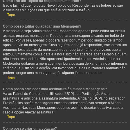
Como crio um Tópico ou respondo num Fórum?
Isso é fácil, clique no botão Novo Tópico ou Responder. Estes botões só são
visíveis nas situações em que está autorizado a fazê-lo.
Topo
Como posso Editar ou apagar uma Mensagem?
A menos que seja Administrador ou Moderador, apenas pode editar ou excluir
as suas próprias mensagens. Pode editar a mensagem clicando no botão de
edição. Por vezes, apenas o poderá fazer por um período limitado de tempo,
após o envio da mensagem. Caso alguém tenha já respondido, encontrará um
pequeno texto abaixo da mensagem que reporta o número de vezes que a
editou, juntamente com a data e a hora. Isto não aparece apenas caso alguém
não tenha respondido. Não aparecerá igualmente se um Administrador ou
Moderador editarem a mensagem, embora possam deixar uma nota informar o
critério que justificou a edição. Por favor note que os Utilizadores normais não
podem apagar uma mensagem após alguém já ter respondido.
Topo
Como posso adicionar uma assinatura às minhas Mensagens?
Vá ao Painel de Controlo do Utilizador [UCP] aba Perfil opção A sua
assinatura, e adicione a assinatura pretendida. Ainda no [UCP], no separador
Preferências opção Mensagens enviadas selecione Ativar sempre a Minha
Assinatura. Nas suas Mensagens pode, se assim o desejar, desativar caso a
caso a opção Anexar assinatura.
Topo
Como posso criar uma votação?