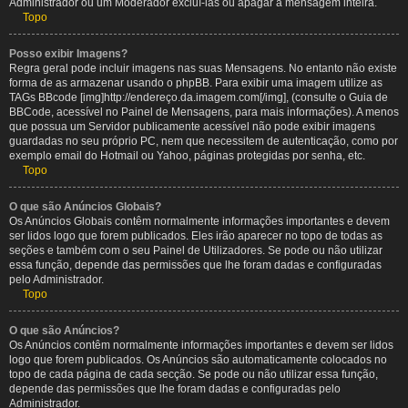
Administrador ou um Moderador excluí-las ou apagar a mensagem inteira.
Topo
Posso exibir Imagens?
Regra geral pode incluir imagens nas suas Mensagens. No entanto não existe
forma de as armazenar usando o phpBB. Para exibir uma imagem utilize as
TAGs BBcode [img]http://endereço.da.imagem.com[/img], (consulte o Guia de
BBCode, acessível no Painel de Mensagens, para mais informações). A menos
que possua um Servidor publicamente acessível não pode exibir imagens
guardadas no seu próprio PC, nem que necessitem de autenticação, como por
exemplo email do Hotmail ou Yahoo, páginas protegidas por senha, etc.
Topo
O que são Anúncios Globais?
Os Anúncios Globais contêm normalmente informações importantes e devem
ser lidos logo que forem publicados. Eles irão aparecer no topo de todas as
seções e também com o seu Painel de Utilizadores. Se pode ou não utilizar
essa função, depende das permissões que lhe foram dadas e configuradas
pelo Administrador.
Topo
O que são Anúncios?
Os Anúncios contêm normalmente informações importantes e devem ser lidos
logo que forem publicados. Os Anúncios são automaticamente colocados no
topo de cada página de cada secção. Se pode ou não utilizar essa função,
depende das permissões que lhe foram dadas e configuradas pelo
Administrador.