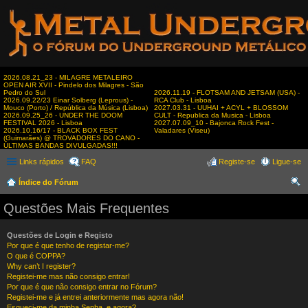
2026.08.21_23 - MILAGRE METALEIRO
OPEN AIR XVII - Pindelo dos Milagres - São
Pedro do Sul
2026.11.19 - FLOTSAM AND JETSAM (USA) -
2026.09.22/23 Einar Solberg (Leprous) -
RCA Club - Lisboa
Mouco (Porto) / República da Música (Lisboa)
2027.03.31 - UUHAI + ACYL + BLOSSOM
2026.09.25_26 - UNDER THE DOOM
CULT - Republica da Musica - Lisboa
FESTIVAL 2026 - Lisboa
2027.07.09_10 - Bajonca Rock Fest -
2026.10.16/17 - BLACK BOX FEST
Valadares (Viseu)
(Guimarães) @ TROVADORES DO CANO -
ÚLTIMAS BANDAS DIVULGADAS!!!
Links rápidos
FAQ
Registe-se
Ligue-se
Índice do Fórum
es
Questões Mais Frequentes
qui
sar
Questões de Login e Registo
Por que é que tenho de registar-me?
O que é COPPA?
Why can’t I register?
Registei-me mas não consigo entrar!
Por que é que não consigo entrar no Fórum?
Registei-me e já entrei anteriormente mas agora não!
Esqueci-me da minha Senha, e agora?