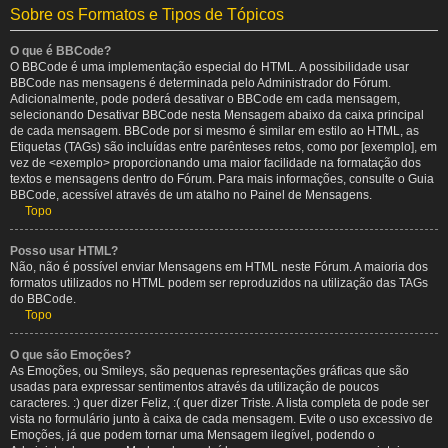
Sobre os Formatos e Tipos de Tópicos
O que é BBCode?
O BBCode é uma implementação especial do HTML. A possibilidade usar
BBCode nas mensagens é determinada pelo Administrador do Fórum.
Adicionalmente, pode poderá desativar o BBCode em cada mensagem,
selecionando Desativar BBCode nesta Mensagem abaixo da caixa principal
de cada mensagem. BBCode por si mesmo é similar em estilo ao HTML, as
Etiquetas (TAGs) são incluídas entre parênteses retos, como por [exemplo], em
vez de <exemplo> proporcionando uma maior facilidade na formatação dos
textos e mensagens dentro do Fórum. Para mais informações, consulte o Guia
BBCode, acessível através de um atalho no Painel de Mensagens.
Topo
Posso usar HTML?
Não, não é possível enviar Mensagens em HTML neste Fórum. A maioria dos
formatos utilizados no HTML podem ser reproduzidos na utilização das TAGs
do BBCode.
Topo
O que são Emoções?
As Emoções, ou Smileys, são pequenas representações gráficas que são
usadas para expressar sentimentos através da utilização de poucos
caracteres. :) quer dizer Feliz, :( quer dizer Triste. A lista completa de pode ser
vista no formulário junto à caixa de cada mensagem. Evite o uso excessivo de
Emoções, já que podem tornar uma Mensagem ilegível, podendo o