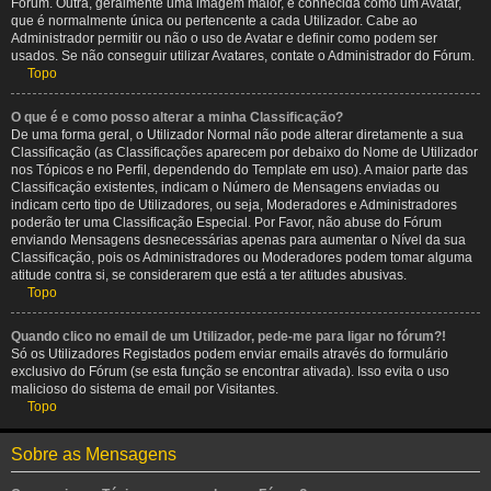
Fórum. Outra, geralmente uma imagem maior, é conhecida como um Avatar,
que é normalmente única ou pertencente a cada Utilizador. Cabe ao
Administrador permitir ou não o uso de Avatar e definir como podem ser
usados. Se não conseguir utilizar Avatares, contate o Administrador do Fórum.
Topo
O que é e como posso alterar a minha Classificação?
De uma forma geral, o Utilizador Normal não pode alterar diretamente a sua
Classificação (as Classificações aparecem por debaixo do Nome de Utilizador
nos Tópicos e no Perfil, dependendo do Template em uso). A maior parte das
Classificação existentes, indicam o Número de Mensagens enviadas ou
indicam certo tipo de Utilizadores, ou seja, Moderadores e Administradores
poderão ter uma Classificação Especial. Por Favor, não abuse do Fórum
enviando Mensagens desnecessárias apenas para aumentar o Nível da sua
Classificação, pois os Administradores ou Moderadores podem tomar alguma
atitude contra si, se considerarem que está a ter atitudes abusivas.
Topo
Quando clico no email de um Utilizador, pede-me para ligar no fórum?!
Só os Utilizadores Registados podem enviar emails através do formulário
exclusivo do Fórum (se esta função se encontrar ativada). Isso evita o uso
malicioso do sistema de email por Visitantes.
Topo
Sobre as Mensagens