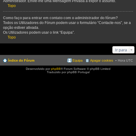
Administrador. Envie-lhe uma Mensagem Privada a expor o assunto.
Topo
Como faço para entrar em contato com o administrador do fórum?
Todos os Utilizadores do Fórum podem usar o formulário “Contacte-nos”, se a
opção estiver ativada.
Os Utilizadores podem usar o link “Equipa”.
Topo
Ir para
Índice do Fórum
Equipa
Apagar cookies
Hora UTC
Desenvolvido por
phpBB
® Forum Software © phpBB Limited
Traduzido por phpBB Portugal