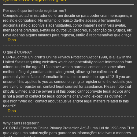
Por que é que tenho de registar-me?
Compete ao administrador do fórum decidir se para poder criar mensagens, o
registo é obrigatório. No entanto; o registo dá-lhe acesso a ferramentas
adicionais não disponíveis aos visitantes, como imagens definíveis avatar,
mensagens privadas, e-mail de outros utilizadores, subscrição de Grupos, etc
Leva apenas alguns minutos para registrar, então é recomendável que o faça.
Topo
O que é COPPA?
COPPA, or the Children’s Online Privacy Protection Act of 1998, is a law in the
United States requiring websites which can potentially collect information from
minors under the age of 13 to have written parental consent or some other
method of legal guardian acknowledgment, allowing the collection of
personally identifiable information from a minor under the age of 13. If you are
unsure if this applies to you as someone trying to register or to the website you
are trying to register on, contact legal counsel for assistance. Please note that
phpBB Limited and the owner’s of this board cannot provide legal advice and
is not a point of contact for legal concerns of any kind, except as outlined in
question “Who do I contact about abusive and/or legal matters related to this
board?”.
Topo
Why can’t I register?
A COPPA (Childrens Online Privacy Protection Act) é uma Lei de 1998 dos EUA
que exige uma autorização para guardar as informações relativas a menores