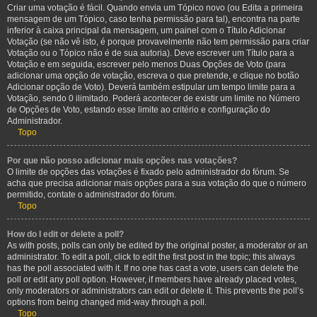
Criar uma votação é fácil. Quando envia um Tópico novo (ou Edita a primeira
mensagem de um Tópico, caso tenha permissão para tal), encontra na parte
inferior à caixa principal da mensagem, um painel com o Título Adicionar
Votação (se não vê isto, é porque provavelmente não tem permissão para criar
Votação ou o Tópico não é de sua autoria). Deve escrever um Título para a
Votação e em seguida, escrever pelo menos Duas Opções de Voto (para
adicionar uma opção de votação, escreva o que pretende, e clique no botão
Adicionar opção de Voto). Deverá também estipular um tempo limite para a
Votação, sendo 0 ilimitado. Poderá acontecer de existir um limite no Número
de Opções de Voto, estando esse limite ao critério e configuração do
Administrador.
Topo
Por que não posso adicionar mais opções nas votações?
O limite de opções das votações é fixado pelo administrador do fórum. Se
acha que precisa adicionar mais opções para a sua votação do que o número
permitido, contate o administrador do fórum.
Topo
How do I edit or delete a poll?
As with posts, polls can only be edited by the original poster, a moderator or an
administrator. To edit a poll, click to edit the first post in the topic; this always
has the poll associated with it. If no one has cast a vote, users can delete the
poll or edit any poll option. However, if members have already placed votes,
only moderators or administrators can edit or delete it. This prevents the poll’s
options from being changed mid-way through a poll.
Topo