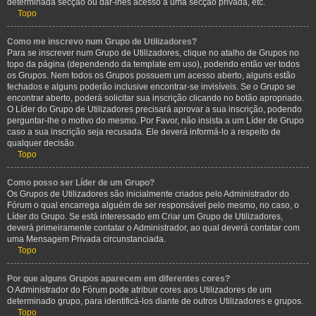
determinada secção ou dar-lhes acesso a uma secção privada, etc.
Topo
Como me inscrevo num Grupo de Utilizadores?
Para se inscrever num Grupo de Utilizadores, clique no atalho de Grupos no
topo da página (dependendo da template em uso), podendo então ver todos
os Grupos. Nem todos os Grupos possuem um acesso aberto, alguns estão
fechados e alguns poderão inclusive encontrar-se invisíveis. Se o Grupo se
encontrar aberto, poderá solicitar sua inscrição clicando no botão apropriado.
O Líder do Grupo de Utilizadores precisará aprovar a sua inscrição, podendo
perguntar-lhe o motivo do mesmo. Por Favor, não insista a um Líder de Grupo
caso a sua inscrição seja recusada. Ele deverá informá-lo a respeito de
qualquer decisão.
Topo
Como posso ser Líder de um Grupo?
Os Grupos de Utilizadores são inicialmente criados pelo Administrador do
Fórum o qual encarrega alguém de ser responsável pelo mesmo, no caso, o
Líder do Grupo. Se está interessado em Criar um Grupo de Utilizadores,
deverá primeiramente contatar o Administrador, ao qual deverá contatar com
uma Mensagem Privada circunstanciada.
Topo
Por que alguns Grupos aparecem em diferentes cores?
O Administrador do Fórum pode atribuir cores aos Utilizadores de um
determinado grupo, para identificá-los diante de outros Utilizadores e grupos.
Topo