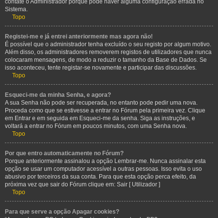
contate o Administrador porque pode haver alguma configuração errada no
Sistema.
Topo
Registei-me e já entrei anteriormente mas agora não!
É possível que o administrador tenha excluído o seu registo por algum motivo.
Além disso, os administradores removerem registos de utilizadores que nunca
colocaram mensagens, de modo a reduzir o tamanho da Base de Dados. Se
isso aconteceu, tente registar-se novamente e participar das discussões.
Topo
Esqueci-me da minha Senha, e agora?
A sua Senha não pode ser recuperada, no entanto pode pedir uma nova.
Proceda como que se estivesse a entrar no Fórum pela primeira vez. Clique
em Entrar e em seguida em Esqueci-me da senha. Siga as instruções, e
voltará a entrar no Fórum em poucos minutos, com uma Senha nova.
Topo
Por que entro automaticamente no Fórum?
Porque anteriormente assinalou a opção Lembrar-me. Nunca assinalar esta
opção se usar um computador acessível a outras pessoas. Isso evita o uso
abusivo por terceiros da sua conta. Para que esta opção perca efeito, da
próxima vez que sair do Fórum clique em: Sair [ Utilizador ]
Topo
Para que serve a opção Apagar cookies?