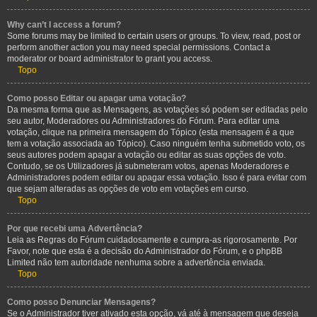
Why can’t I access a forum?
Some forums may be limited to certain users or groups. To view, read, post or
perform another action you may need special permissions. Contact a
moderator or board administrator to grant you access.
Topo
Como posso Editar ou apagar uma votação?
Da mesma forma que as Mensagens, as votações só podem ser editadas pelo
seu autor, Moderadores ou Administradores do Fórum. Para editar uma
votação, clique na primeira mensagem do Tópico (esta mensagem é a que
tem a votação associada ao Tópico). Caso ninguém tenha submetido voto, os
seus autores podem apagar a votação ou editar as suas opções de voto.
Contudo, se os Utilizadores já submeteram votos, apenas Moderadores e
Administradores podem editar ou apagar essa votação. Isso é para evitar com
que sejam alteradas as opções de voto em votações em curso.
Topo
Por que recebi uma Advertência?
Leia as Regras do Fórum cuidadosamente e cumpra-as rigorosamente. Por
Favor, note que esta é a decisão do Administrador do Fórum, e o phpBB
Limited não tem autoridade nenhuma sobre a advertência enviada.
Topo
Como posso Denunciar Mensagens?
Se o Administrador tiver ativado esta opção, vá até à mensagem que deseja