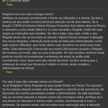
de 13 anos de idade.
Topo
Registei-me mas não consigo entrar!
Verifique se escreve corretamente o Nome de Utilizador e a Senha. Se tem a
certeza de que estão corretos tenha em atenção um de dois fatores. Se a
função COPPA (Childrens Online Privacy Protection Act) estiver ativa no Fórum
e assinalou a uma idade inferior a 13 anos durante o Registo, então tem que
seguir as instruções que recebeu. Se não é este o seu caso, então o seu
Registo ainda não se encontra-se ativado. Alguns Fóruns obrigam à ativação
dos novos Registos. A Ativação tanto pode ser feita pelo Administrador como
pelo próprio Utilizador, que neste último caso receberá um email para esse
efeito. Esta informação é fornecida aos novos Utilizadores durante o Registo.
Se recebeu um email, siga as suas instruções. Se não recebeu nenhum email
pode ter escrito incorretamente o endereço de email ou então está
considerado como spam pelo seu cliente de email. Se tem certeza que o
endereço de email que forneceu é válido e correto, tente contatar o
Administrador do Fórum.
Topo
Por que é que não consigo entrar no Fórum?
Já se Registou? Deve Registar-se para poder Entrar no Fórum. Foi expulso?
Se foi expulso deverá receber uma Mensagem a informá-lo da ocorrência. Se
discordar das razões apontadas contate o Administrador. Se está registado,
não se encontra expulso e mesmo assim não conseguir entrar, verifique se o
seu Nome de Utilizador e Senha estão corretos. Normalmente é esse o
problema. Se mesmo assim, não encontra uma explicação para a situação,