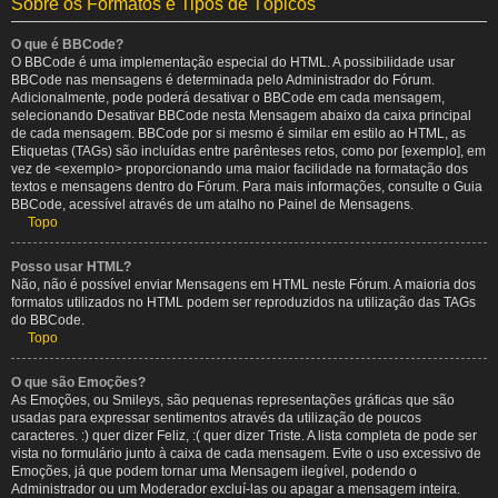
Sobre os Formatos e Tipos de Tópicos
O que é BBCode?
O BBCode é uma implementação especial do HTML. A possibilidade usar
BBCode nas mensagens é determinada pelo Administrador do Fórum.
Adicionalmente, pode poderá desativar o BBCode em cada mensagem,
selecionando Desativar BBCode nesta Mensagem abaixo da caixa principal
de cada mensagem. BBCode por si mesmo é similar em estilo ao HTML, as
Etiquetas (TAGs) são incluídas entre parênteses retos, como por [exemplo], em
vez de <exemplo> proporcionando uma maior facilidade na formatação dos
textos e mensagens dentro do Fórum. Para mais informações, consulte o Guia
BBCode, acessível através de um atalho no Painel de Mensagens.
Topo
Posso usar HTML?
Não, não é possível enviar Mensagens em HTML neste Fórum. A maioria dos
formatos utilizados no HTML podem ser reproduzidos na utilização das TAGs
do BBCode.
Topo
O que são Emoções?
As Emoções, ou Smileys, são pequenas representações gráficas que são
usadas para expressar sentimentos através da utilização de poucos
caracteres. :) quer dizer Feliz, :( quer dizer Triste. A lista completa de pode ser
vista no formulário junto à caixa de cada mensagem. Evite o uso excessivo de
Emoções, já que podem tornar uma Mensagem ilegível, podendo o
Administrador ou um Moderador excluí-las ou apagar a mensagem inteira.