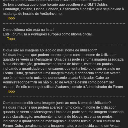
Alterei o Fuso Horário, mas a Data e Hora continuam erradas!
Se tem a certeza que o fuso horário que escolheu é a [GMT] Dublin,
Edinburgh, Iceland, Lisboa, London, Casablanca é possível que seja devido à
mudança de horário de Verão/Inverno.
Topo
O meu idioma não está na lista!
Este Fórum usa o Português europeu como Idioma oficial.
Topo
O que são as imagens ao lado do meu nome de utilizador?
Há duas imagens que podem aparecer junto com um nome de Utilizador
quando se veem as Mensagens. Uma delas pode ser uma imagem associada
à sua classificação, geralmente na forma de blocos, estrelas ou pontos,
indicando a quantidade de mensagens que tenha feito ou o seu estatuto no
Fórum. Outra, geralmente uma imagem maior, é conhecida como um Avatar,
que é normalmente única ou pertencente a cada Utilizador. Cabe ao
Administrador permitir ou não o uso de Avatar e definir como podem ser
usados. Se não conseguir utilizar Avatares, contate o Administrador do Fórum.
Topo
Como posso exibir uma Imagem junto ao meu Nome de Utilizador?
Há duas imagens que podem aparecer junto com um nome de Utilizador
quando se veem as Mensagens. Uma delas pode ser uma imagem associada
à sua classificação, geralmente na forma de blocos, estrelas ou pontos,
indicando a quantidade de mensagens que tenha feito ou o seu estatuto no
Fórum. Outra, geralmente uma imagem maior, é conhecida como um Avatar,