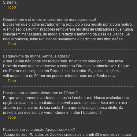
Sistema.
Topo
Registei-me e já entrei anteriormente mas agora não!
É possível que o administrador tenha excluído o seu registo por algum motivo.
Além disso, os administradores removerem registos de utilizadores que nunca
colocaram mensagens, de modo a reduzir o tamanho da Base de Dados. Se
isso aconteceu, tente registar-se novamente e participar das discussões.
Topo
Esqueci-me da minha Senha, e agora?
A sua Senha não pode ser recuperada, no entanto pode pedir uma nova.
Proceda como que se estivesse a entrar no Fórum pela primeira vez. Clique
em Entrar e em seguida em Esqueci-me da senha. Siga as instruções, e
voltará a entrar no Fórum em poucos minutos, com uma Senha nova.
Topo
Por que entro automaticamente no Fórum?
Porque anteriormente assinalou a opção Lembrar-me. Nunca assinalar esta
opção se usar um computador acessível a outras pessoas. Isso evita o uso
abusivo por terceiros da sua conta. Para que esta opção perca efeito, da
próxima vez que sair do Fórum clique em: Sair [ Utilizador ]
Topo
Para que serve a opção Apagar cookies?
“Apaga do seu PC todos os Cookies criados pelo phpBB3 e que servem para