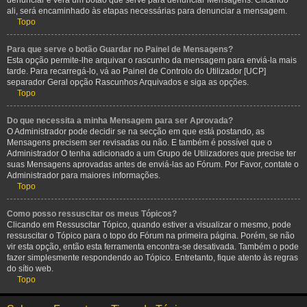
denunciar e verá um botão que serve para denunciar Mensagens. Clicando
ali, será encaminhado às etapas necessárias para denunciar a mensagem.
Topo
Para que serve o botão Guardar no Painel de Mensagens?
Esta opção permite-lhe arquivar o rascunho da mensagem para enviá-la mais
tarde. Para recarregá-lo, vá ao Painel de Controlo do Utilizador [UCP]
separador Geral opção Rascunhos Arquivados e siga as opções.
Topo
Do que necessita a minha Mensagem para ser Aprovada?
O Administrador pode decidir se na secção em que está postando, as
Mensagens precisem ser revisadas ou não. E também é possível que o
Administrador O tenha adicionado a um Grupo de Utilizadores que precise ter
suas Mensagens aprovadas antes de enviá-las ao Fórum. Por Favor, contate o
Administrador para maiores informações.
Topo
Como posso ressuscitar os meus Tópicos?
Clicando em Ressuscitar Tópico, quando estiver a visualizar o mesmo, pode
ressuscitar o Tópico para o topo do Fórum na primeira página. Porém, se não
vir esta opção, então esta ferramenta encontra-se desativada. Também o pode
fazer simplesmente respondendo ao Tópico. Entretanto, fique atento às regras
do sítio web.
Topo