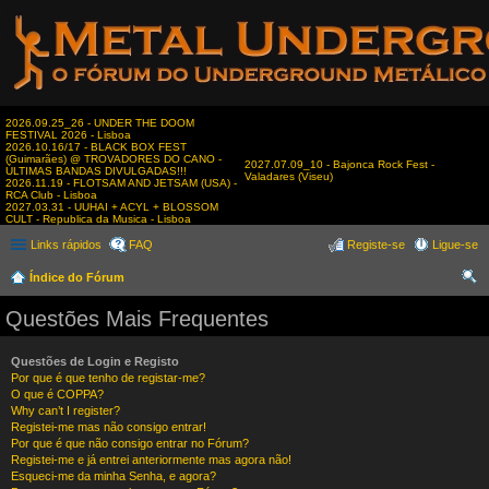
2026.09.25_26 - UNDER THE DOOM
FESTIVAL 2026 - Lisboa
2026.10.16/17 - BLACK BOX FEST
(Guimarães) @ TROVADORES DO CANO -
2027.07.09_10 - Bajonca Rock Fest -
ÚLTIMAS BANDAS DIVULGADAS!!!
Valadares (Viseu)
2026.11.19 - FLOTSAM AND JETSAM (USA) -
RCA Club - Lisboa
2027.03.31 - UUHAI + ACYL + BLOSSOM
CULT - Republica da Musica - Lisboa
Links rápidos
FAQ
Registe-se
Ligue-se
Índice do Fórum
es
Questões Mais Frequentes
qui
sar
Questões de Login e Registo
Por que é que tenho de registar-me?
O que é COPPA?
Why can’t I register?
Registei-me mas não consigo entrar!
Por que é que não consigo entrar no Fórum?
Registei-me e já entrei anteriormente mas agora não!
Esqueci-me da minha Senha, e agora?