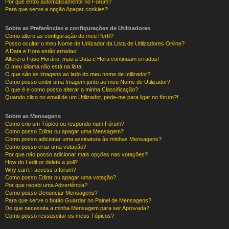
Por que entro automaticamente no Fórum?
Para que serve a opção Apagar cookies?
Sobre as Preferências e configurações de Utilizadores
Como altero as configuração do meu Perfil?
Posso ocultar o meu Nome de Utilizador da Lista de Utilizadores Online?
A Data e Hora estão erradas!
Alterei o Fuso Horário, mas a Data e Hora continuam erradas!
O meu idioma não está na lista!
O que são as imagens ao lado do meu nome de utilizador?
Como posso exibir uma Imagem junto ao meu Nome de Utilizador?
O que é e como posso alterar a minha Classificação?
Quando clico no email de um Utilizador, pede-me para ligar no fórum?!
Sobre as Mensagens
Como crio um Tópico ou respondo num Fórum?
Como posso Editar ou apagar uma Mensagem?
Como posso adicionar uma assinatura às minhas Mensagens?
Como posso criar uma votação?
Por que não posso adicionar mais opções nas votações?
How do I edit or delete a poll?
Why can’t I access a forum?
Como posso Editar ou apagar uma votação?
Por que recebi uma Advertência?
Como posso Denunciar Mensagens?
Para que serve o botão Guardar no Painel de Mensagens?
Do que necessita a minha Mensagem para ser Aprovada?
Como posso ressuscitar os meus Tópicos?