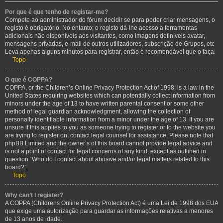
Por que é que tenho de registar-me?
Compete ao administrador do fórum decidir se para poder criar mensagens, o
registo é obrigatório. No entanto; o registo dá-lhe acesso a ferramentas
adicionais não disponíveis aos visitantes, como imagens definíveis avatar,
mensagens privadas, e-mail de outros utilizadores, subscrição de Grupos, etc
Leva apenas alguns minutos para registrar, então é recomendável que o faça.
Topo
O que é COPPA?
COPPA, or the Children’s Online Privacy Protection Act of 1998, is a law in the
United States requiring websites which can potentially collect information from
minors under the age of 13 to have written parental consent or some other
method of legal guardian acknowledgment, allowing the collection of
personally identifiable information from a minor under the age of 13. If you are
unsure if this applies to you as someone trying to register or to the website you
are trying to register on, contact legal counsel for assistance. Please note that
phpBB Limited and the owner’s of this board cannot provide legal advice and
is not a point of contact for legal concerns of any kind, except as outlined in
question “Who do I contact about abusive and/or legal matters related to this
board?”.
Topo
Why can’t I register?
A COPPA (Childrens Online Privacy Protection Act) é uma Lei de 1998 dos EUA
que exige uma autorização para guardar as informações relativas a menores
de 13 anos de idade.