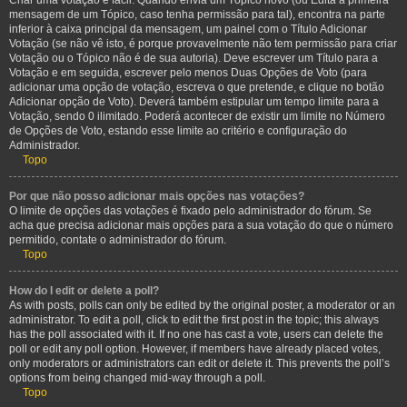
Criar uma votação é fácil. Quando envia um Tópico novo (ou Edita a primeira
mensagem de um Tópico, caso tenha permissão para tal), encontra na parte
inferior à caixa principal da mensagem, um painel com o Título Adicionar
Votação (se não vê isto, é porque provavelmente não tem permissão para criar
Votação ou o Tópico não é de sua autoria). Deve escrever um Título para a
Votação e em seguida, escrever pelo menos Duas Opções de Voto (para
adicionar uma opção de votação, escreva o que pretende, e clique no botão
Adicionar opção de Voto). Deverá também estipular um tempo limite para a
Votação, sendo 0 ilimitado. Poderá acontecer de existir um limite no Número
de Opções de Voto, estando esse limite ao critério e configuração do
Administrador.
Topo
Por que não posso adicionar mais opções nas votações?
O limite de opções das votações é fixado pelo administrador do fórum. Se
acha que precisa adicionar mais opções para a sua votação do que o número
permitido, contate o administrador do fórum.
Topo
How do I edit or delete a poll?
As with posts, polls can only be edited by the original poster, a moderator or an
administrator. To edit a poll, click to edit the first post in the topic; this always
has the poll associated with it. If no one has cast a vote, users can delete the
poll or edit any poll option. However, if members have already placed votes,
only moderators or administrators can edit or delete it. This prevents the poll’s
options from being changed mid-way through a poll.
Topo