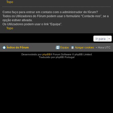
Topo
Como faço para entrar em contato com o administrador do fórum?
Todos os Utilizadores do Fórum podem usar o formulário “Contacte-nos”, se a
opção estiver ativada.
Os Utilizadores podem usar o link “Equipa”.
Topo
Ir para
Índice do Fórum
Equipa
Apagar cookies
Hora UTC
Desenvolvido por
phpBB
® Forum Software © phpBB Limited
Traduzido por phpBB Portugal