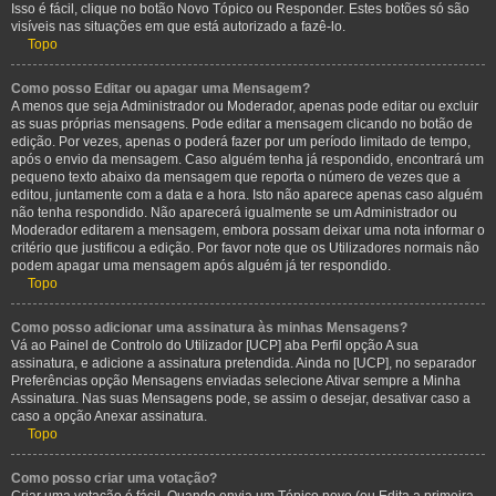
Isso é fácil, clique no botão Novo Tópico ou Responder. Estes botões só são
visíveis nas situações em que está autorizado a fazê-lo.
Topo
Como posso Editar ou apagar uma Mensagem?
A menos que seja Administrador ou Moderador, apenas pode editar ou excluir
as suas próprias mensagens. Pode editar a mensagem clicando no botão de
edição. Por vezes, apenas o poderá fazer por um período limitado de tempo,
após o envio da mensagem. Caso alguém tenha já respondido, encontrará um
pequeno texto abaixo da mensagem que reporta o número de vezes que a
editou, juntamente com a data e a hora. Isto não aparece apenas caso alguém
não tenha respondido. Não aparecerá igualmente se um Administrador ou
Moderador editarem a mensagem, embora possam deixar uma nota informar o
critério que justificou a edição. Por favor note que os Utilizadores normais não
podem apagar uma mensagem após alguém já ter respondido.
Topo
Como posso adicionar uma assinatura às minhas Mensagens?
Vá ao Painel de Controlo do Utilizador [UCP] aba Perfil opção A sua
assinatura, e adicione a assinatura pretendida. Ainda no [UCP], no separador
Preferências opção Mensagens enviadas selecione Ativar sempre a Minha
Assinatura. Nas suas Mensagens pode, se assim o desejar, desativar caso a
caso a opção Anexar assinatura.
Topo
Como posso criar uma votação?