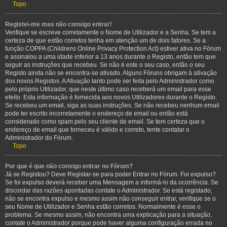
Topo
Registei-me mas não consigo entrar!
Verifique se escreve corretamente o Nome de Utilizador e a Senha. Se tem a
certeza de que estão corretos tenha em atenção um de dois fatores. Se a
função COPPA (Childrens Online Privacy Protection Act) estiver ativa no Fórum
e assinalou a uma idade inferior a 13 anos durante o Registo, então tem que
seguir as instruções que recebeu. Se não é este o seu caso, então o seu
Registo ainda não se encontra-se ativado. Alguns Fóruns obrigam à ativação
dos novos Registos. A Ativação tanto pode ser feita pelo Administrador como
pelo próprio Utilizador, que neste último caso receberá um email para esse
efeito. Esta informação é fornecida aos novos Utilizadores durante o Registo.
Se recebeu um email, siga as suas instruções. Se não recebeu nenhum email
pode ter escrito incorretamente o endereço de email ou então está
considerado como spam pelo seu cliente de email. Se tem certeza que o
endereço de email que forneceu é válido e correto, tente contatar o
Administrador do Fórum.
Topo
Por que é que não consigo entrar no Fórum?
Já se Registou? Deve Registar-se para poder Entrar no Fórum. Foi expulso?
Se foi expulso deverá receber uma Mensagem a informá-lo da ocorrência. Se
discordar das razões apontadas contate o Administrador. Se está registado,
não se encontra expulso e mesmo assim não conseguir entrar, verifique se o
seu Nome de Utilizador e Senha estão corretos. Normalmente é esse o
problema. Se mesmo assim, não encontra uma explicação para a situação,
contate o Administrador porque pode haver alguma configuração errada no