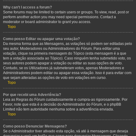
Why can’t I access a forum?
Some forums may be limited to certain users or groups. To view, read, post or
perform another action you may need special permissions. Contact a
moderator or board administrator to grant you access.
Topo
Como posso Editar ou apagar uma votação?
Da mesma forma que as Mensagens, as votações só podem ser editadas pelo
seu autor, Moderadores ou Administradores do Fórum. Para editar uma
votação, clique na primeira mensagem do Tópico (esta mensagem é a que
tem a votação associada ao Tópico). Caso ninguém tenha submetido voto, os
seus autores podem apagar a votação ou editar as suas opções de voto.
Contudo, se os Utilizadores já submeteram votos, apenas Moderadores e
Administradores podem editar ou apagar essa votação. Isso é para evitar com
que sejam alteradas as opções de voto em votações em curso.
Topo
Por que recebi uma Advertência?
Leia as Regras do Fórum cuidadosamente e cumpra-as rigorosamente. Por
Favor, note que esta é a decisão do Administrador do Fórum, e o phpBB
Limited não tem autoridade nenhuma sobre a advertência enviada.
Topo
Como posso Denunciar Mensagens?
Se o Administrador tiver ativado esta opção, vá até à mensagem que deseja