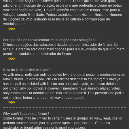
Votação e em seguida, escrever pelo menos Duas Opções de Voto (para
adicionar uma opção de votação, escreva o que pretende, e clique no botão
Adicionar opção de Voto). Deverá também estipular um tempo limite para a
Votação, sendo 0 ilimitado. Poderá acontecer de existir um limite no Número
de Opções de Voto, estando esse limite ao critério e configuração do
Administrador.
Topo
Por que não posso adicionar mais opções nas votações?
O limite de opções das votações é fixado pelo administrador do fórum. Se
acha que precisa adicionar mais opções para a sua votação do que o número
permitido, contate o administrador do fórum.
Topo
How do I edit or delete a poll?
As with posts, polls can only be edited by the original poster, a moderator or an
administrator. To edit a poll, click to edit the first post in the topic; this always
has the poll associated with it. If no one has cast a vote, users can delete the
poll or edit any poll option. However, if members have already placed votes,
only moderators or administrators can edit or delete it. This prevents the poll’s
options from being changed mid-way through a poll.
Topo
Why can’t I access a forum?
Some forums may be limited to certain users or groups. To view, read, post or
perform another action you may need special permissions. Contact a
moderator or board administrator to grant you access.