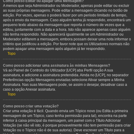
Como posso Editar ou apagar uma Mensagem?
A menos que seja Administrador ou Moderador, apenas pode editar ou excluir
as suas próprias mensagens. Pode editar a mensagem clicando no botão de
edição. Por vezes, apenas o poderá fazer por um período limitado de tempo,
após o envio da mensagem. Caso alguém tenha já respondido, encontrará um
pequeno texto abaixo da mensagem que reporta o número de vezes que a
editou, juntamente com a data e a hora. Isto não aparece apenas caso alguém
não tenha respondido. Não aparecerá igualmente se um Administrador ou
Moderador editarem a mensagem, embora possam deixar uma nota informar o
critério que justificou a edição. Por favor note que os Utilizadores normais não
podem apagar uma mensagem após alguém já ter respondido.
Topo
Como posso adicionar uma assinatura às minhas Mensagens?
Vá ao Painel de Controlo do Utilizador [UCP] aba Perfil opção A sua
assinatura, e adicione a assinatura pretendida. Ainda no [UCP], no separador
Preferências opção Mensagens enviadas selecione Ativar sempre a Minha
Assinatura. Nas suas Mensagens pode, se assim o desejar, desativar caso a
caso a opção Anexar assinatura.
Topo
Como posso criar uma votação?
Criar uma votação é fácil. Quando envia um Tópico novo (ou Edita a primeira
mensagem de um Tópico, caso tenha permissão para tal), encontra na parte
inferior à caixa principal da mensagem, um painel com o Título Adicionar
Votação (se não vê isto, é porque provavelmente não tem permissão para criar
Votação ou o Tópico não é de sua autoria). Deve escrever um Título para a