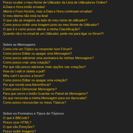
Posso ocultar o meu Nome de Utilizador da Lista de Utilizadores Online?
A Data e Hora estão erradas!
Alterei o Fuso Horário, mas a Data e Hora continuam erradas!
O meu idioma não está na lista!
O que são as imagens ao lado do meu nome de utilizador?
Como posso exibir uma Imagem junto ao meu Nome de Utilizador?
O que é e como posso alterar a minha Classificação?
Quando clico no email de um Utilizador, pede-me para ligar no fórum?!
Sobre as Mensagens
Como crio um Tópico ou respondo num Fórum?
Como posso Editar ou apagar uma Mensagem?
Como posso adicionar uma assinatura às minhas Mensagens?
Como posso criar uma votação?
Por que não posso adicionar mais opções nas votações?
How do I edit or delete a poll?
Why can’t I access a forum?
Como posso Editar ou apagar uma votação?
Por que recebi uma Advertência?
Como posso Denunciar Mensagens?
Para que serve o botão Guardar no Painel de Mensagens?
Do que necessita a minha Mensagem para ser Aprovada?
Como posso ressuscitar os meus Tópicos?
Sobre os Formatos e Tipos de Tópicos
O que é BBCode?
Posso usar HTML?
O que são Emoções?
Posso exibir Imagens?