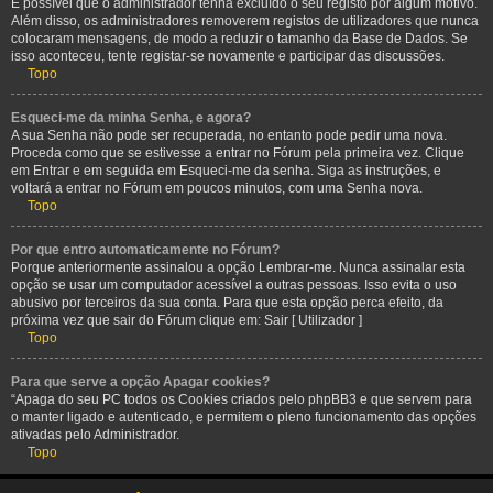
É possível que o administrador tenha excluído o seu registo por algum motivo.
Além disso, os administradores removerem registos de utilizadores que nunca
colocaram mensagens, de modo a reduzir o tamanho da Base de Dados. Se
isso aconteceu, tente registar-se novamente e participar das discussões.
Topo
Esqueci-me da minha Senha, e agora?
A sua Senha não pode ser recuperada, no entanto pode pedir uma nova.
Proceda como que se estivesse a entrar no Fórum pela primeira vez. Clique
em Entrar e em seguida em Esqueci-me da senha. Siga as instruções, e
voltará a entrar no Fórum em poucos minutos, com uma Senha nova.
Topo
Por que entro automaticamente no Fórum?
Porque anteriormente assinalou a opção Lembrar-me. Nunca assinalar esta
opção se usar um computador acessível a outras pessoas. Isso evita o uso
abusivo por terceiros da sua conta. Para que esta opção perca efeito, da
próxima vez que sair do Fórum clique em: Sair [ Utilizador ]
Topo
Para que serve a opção Apagar cookies?
“Apaga do seu PC todos os Cookies criados pelo phpBB3 e que servem para
o manter ligado e autenticado, e permitem o pleno funcionamento das opções
ativadas pelo Administrador.
Topo