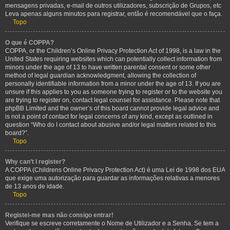
mensagens privadas, e-mail de outros utilizadores, subscrição de Grupos, etc
Leva apenas alguns minutos para registrar, então é recomendável que o faça.
Topo
O que é COPPA?
COPPA, or the Children’s Online Privacy Protection Act of 1998, is a law in the
United States requiring websites which can potentially collect information from
minors under the age of 13 to have written parental consent or some other
method of legal guardian acknowledgment, allowing the collection of
personally identifiable information from a minor under the age of 13. If you are
unsure if this applies to you as someone trying to register or to the website you
are trying to register on, contact legal counsel for assistance. Please note that
phpBB Limited and the owner’s of this board cannot provide legal advice and
is not a point of contact for legal concerns of any kind, except as outlined in
question “Who do I contact about abusive and/or legal matters related to this
board?”.
Topo
Why can’t I register?
A COPPA (Childrens Online Privacy Protection Act) é uma Lei de 1998 dos EUA
que exige uma autorização para guardar as informações relativas a menores
de 13 anos de idade.
Topo
Registei-me mas não consigo entrar!
Verifique se escreve corretamente o Nome de Utilizador e a Senha. Se tem a