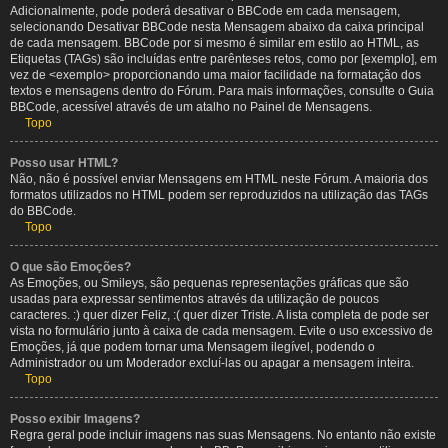
Adicionalmente, pode poderá desativar o BBCode em cada mensagem,
selecionando Desativar BBCode nesta Mensagem abaixo da caixa principal
de cada mensagem. BBCode por si mesmo é similar em estilo ao HTML, as
Etiquetas (TAGs) são incluídas entre parênteses retos, como por [exemplo], em
vez de <exemplo> proporcionando uma maior facilidade na formatação dos
textos e mensagens dentro do Fórum. Para mais informações, consulte o Guia
BBCode, acessível através de um atalho no Painel de Mensagens.
Topo
Posso usar HTML?
Não, não é possível enviar Mensagens em HTML neste Fórum. A maioria dos
formatos utilizados no HTML podem ser reproduzidos na utilização das TAGs
do BBCode.
Topo
O que são Emoções?
As Emoções, ou Smileys, são pequenas representações gráficas que são
usadas para expressar sentimentos através da utilização de poucos
caracteres. :) quer dizer Feliz, :( quer dizer Triste. A lista completa de pode ser
vista no formulário junto à caixa de cada mensagem. Evite o uso excessivo de
Emoções, já que podem tornar uma Mensagem ilegível, podendo o
Administrador ou um Moderador excluí-las ou apagar a mensagem inteira.
Topo
Posso exibir Imagens?
Regra geral pode incluir imagens nas suas Mensagens. No entanto não existe