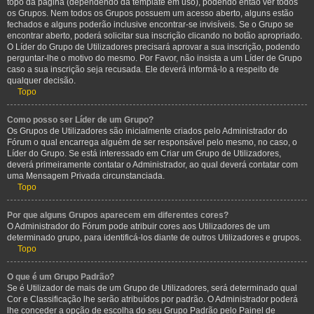
topo da página (dependendo da template em uso), podendo então ver todos
os Grupos. Nem todos os Grupos possuem um acesso aberto, alguns estão
fechados e alguns poderão inclusive encontrar-se invisíveis. Se o Grupo se
encontrar aberto, poderá solicitar sua inscrição clicando no botão apropriado.
O Líder do Grupo de Utilizadores precisará aprovar a sua inscrição, podendo
perguntar-lhe o motivo do mesmo. Por Favor, não insista a um Líder de Grupo
caso a sua inscrição seja recusada. Ele deverá informá-lo a respeito de
qualquer decisão.
Topo
Como posso ser Líder de um Grupo?
Os Grupos de Utilizadores são inicialmente criados pelo Administrador do
Fórum o qual encarrega alguém de ser responsável pelo mesmo, no caso, o
Líder do Grupo. Se está interessado em Criar um Grupo de Utilizadores,
deverá primeiramente contatar o Administrador, ao qual deverá contatar com
uma Mensagem Privada circunstanciada.
Topo
Por que alguns Grupos aparecem em diferentes cores?
O Administrador do Fórum pode atribuir cores aos Utilizadores de um
determinado grupo, para identificá-los diante de outros Utilizadores e grupos.
Topo
O que é um Grupo Padrão?
Se é Utilizador de mais de um Grupo de Utilizadores, será determinado qual
Cor e Classificação lhe serão atribuídos por padrão. O Administrador poderá
lhe conceder a opção de escolha do seu Grupo Padrão pelo Painel de