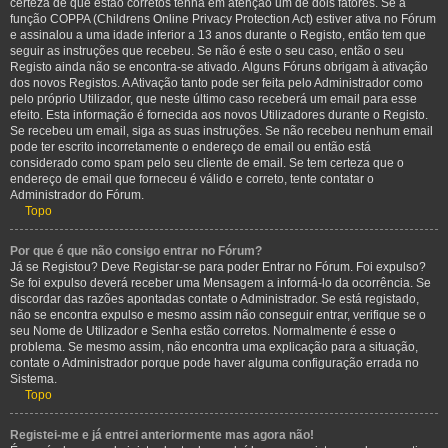
certeza de que estão corretos tenha em atenção um de dois fatores. Se a
função COPPA (Childrens Online Privacy Protection Act) estiver ativa no Fórum
e assinalou a uma idade inferior a 13 anos durante o Registo, então tem que
seguir as instruções que recebeu. Se não é este o seu caso, então o seu
Registo ainda não se encontra-se ativado. Alguns Fóruns obrigam à ativação
dos novos Registos. A Ativação tanto pode ser feita pelo Administrador como
pelo próprio Utilizador, que neste último caso receberá um email para esse
efeito. Esta informação é fornecida aos novos Utilizadores durante o Registo.
Se recebeu um email, siga as suas instruções. Se não recebeu nenhum email
pode ter escrito incorretamente o endereço de email ou então está
considerado como spam pelo seu cliente de email. Se tem certeza que o
endereço de email que forneceu é válido e correto, tente contatar o
Administrador do Fórum.
Topo
Por que é que não consigo entrar no Fórum?
Já se Registou? Deve Registar-se para poder Entrar no Fórum. Foi expulso?
Se foi expulso deverá receber uma Mensagem a informá-lo da ocorrência. Se
discordar das razões apontadas contate o Administrador. Se está registado,
não se encontra expulso e mesmo assim não conseguir entrar, verifique se o
seu Nome de Utilizador e Senha estão corretos. Normalmente é esse o
problema. Se mesmo assim, não encontra uma explicação para a situação,
contate o Administrador porque pode haver alguma configuração errada no
Sistema.
Topo
Registei-me e já entrei anteriormente mas agora não!