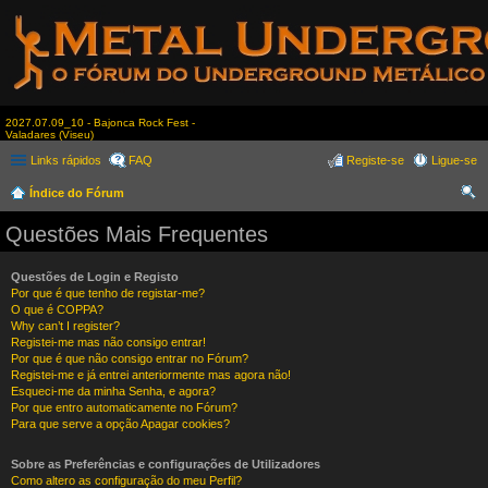
2027.07.09_10 - Bajonca Rock Fest -
Valadares (Viseu)
Links rápidos
FAQ
Registe-se
Ligue-se
Índice do Fórum
es
Questões Mais Frequentes
qui
sar
Questões de Login e Registo
Por que é que tenho de registar-me?
O que é COPPA?
Why can’t I register?
Registei-me mas não consigo entrar!
Por que é que não consigo entrar no Fórum?
Registei-me e já entrei anteriormente mas agora não!
Esqueci-me da minha Senha, e agora?
Por que entro automaticamente no Fórum?
Para que serve a opção Apagar cookies?
Sobre as Preferências e configurações de Utilizadores
Como altero as configuração do meu Perfil?