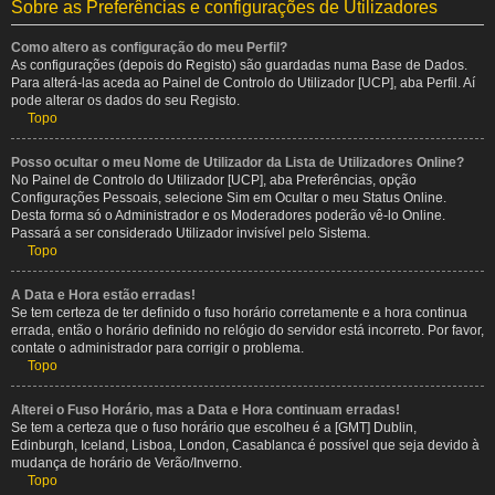
Sobre as Preferências e configurações de Utilizadores
Como altero as configuração do meu Perfil?
As configurações (depois do Registo) são guardadas numa Base de Dados.
Para alterá-las aceda ao Painel de Controlo do Utilizador [UCP], aba Perfil. Aí
pode alterar os dados do seu Registo.
Topo
Posso ocultar o meu Nome de Utilizador da Lista de Utilizadores Online?
No Painel de Controlo do Utilizador [UCP], aba Preferências, opção
Configurações Pessoais, selecione Sim em Ocultar o meu Status Online.
Desta forma só o Administrador e os Moderadores poderão vê-lo Online.
Passará a ser considerado Utilizador invisível pelo Sistema.
Topo
A Data e Hora estão erradas!
Se tem certeza de ter definido o fuso horário corretamente e a hora continua
errada, então o horário definido no relógio do servidor está incorreto. Por favor,
contate o administrador para corrigir o problema.
Topo
Alterei o Fuso Horário, mas a Data e Hora continuam erradas!
Se tem a certeza que o fuso horário que escolheu é a [GMT] Dublin,
Edinburgh, Iceland, Lisboa, London, Casablanca é possível que seja devido à
mudança de horário de Verão/Inverno.
Topo