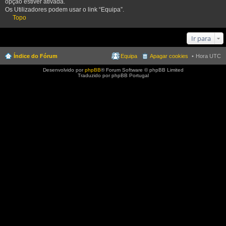
opção estiver ativada.
Os Utilizadores podem usar o link “Equipa”.
Topo
Ir para
Índice do Fórum
Equipa
Apagar cookies
Hora UTC
Desenvolvido por
phpBB
® Forum Software © phpBB Limited
Traduzido por phpBB Portugal