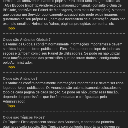
forma de as armazenar usando o phpBB. Para exibir uma imagem utilize as
TAGs BBcode [img]http://endereço.da.imagem.com[/img], (consulte o Guia de
BBCode, acessível no Painel de Mensagens, para mais informações). A menos
que possua um Servidor publicamente acessível não pode exibir imagens
guardadas no seu próprio PC, nem que necessitem de autenticação, como por
exemplo email do Hotmail ou Yahoo, páginas protegidas por senha, etc.
Topo
O que são Anúncios Globais?
Os Anúncios Globais contêm normalmente informações importantes e devem
ser lidos logo que forem publicados. Eles irão aparecer no topo de todas as
seções e também com o seu Painel de Utilizadores. Se pode ou não utilizar
essa função, depende das permissões que lhe foram dadas e configuradas
pelo Administrador.
Topo
O que são Anúncios?
Os Anúncios contêm normalmente informações importantes e devem ser lidos
logo que forem publicados. Os Anúncios são automaticamente colocados no
topo de cada página de cada secção. Se pode ou não utilizar essa função,
depende das permissões que lhe foram dadas e configuradas pelo
Administrador.
Topo
O que são Tópicos Fixos?
Os Tópicos Fixos aparecem abaixo dos Anúncios, e apenas na primeira
página de cada secção. São Tópicos com conteúdo importante e devem ser