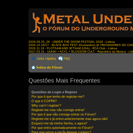
2026.09.25_26 - UNDER THE DOOM FESTIVAL 2026 - Lisboa
2026.10.16/17 - BLACK BOX FEST (Guimarães) @ TROVADORES DO CA
2026.11.19 - FLOTSAM AND JETSAM (USA) - RCA Club - Lisboa
2027.03.31 - UUHAI + ACYL + BLOSSOM CULT - Republica da Musica - Li
Links rápidos
FAQ
Índice do Fórum
Questões Mais Frequentes
Questões de Login e Registo
Por que é que tenho de registar-me?
O que é COPPA?
Why can’t I register?
Registei-me mas não consigo entrar!
Por que é que não consigo entrar no Fórum?
Registei-me e já entrei anteriormente mas agora não!
Esqueci-me da minha Senha, e agora?
Por que entro automaticamente no Fórum?
Para que serve a opção Apagar cookies?