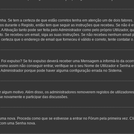
nha. Se tem a certeza de que estão corretos tenha em atenção um de dois fatores.
anos durante o Registo, então tem que seguir as instruções que recebeu. Se não é 
A Ativação tanto pode ser feita pelo Administrador como pelo próprio Utilizador, q
sto. Se recebeu um email, siga as suas instruções. Se não recebeu nenhum email p
certeza que o endereço de email que forneceu é válido e correto, tente contatar o
 Foi expulso? Se foi expulso deverá receber uma Mensagem a informá-lo da ocorr
mesmo assim não conseguir entrar, verifique se o seu Nome de Utilizador e Senha
o Administrador porque pode haver alguma configuração errada no Sistema.
por algum motivo. Além disso, os administradores removerem registos de utilizado
se novamente e participar das discussões.
uma nova. Proceda como que se estivesse a entrar no Fórum pela primeira vez. C
s, com uma Senha nova.