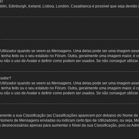
s!
ublin, Edinburgh, Iceland, Lisboa, London, Casablanca é possível que seja devido
tilizador quando se veem as Mensagens. Uma delas pode ser uma imagem associa
 tenha feito ou o seu estatuto no Fórum. Outra, geralmente uma imagem maior, é
ou não o uso de Avatar e definir como podem ser usados. Se não conseguir utilizar
zador?
tilizador quando se veem as Mensagens. Uma delas pode ser uma imagem associa
 tenha feito ou o seu estatuto no Fórum. Outra, geralmente uma imagem maior, é
ou não o uso de Avatar e definir como podem ser usados. Se não conseguir utilizar
etamente a sua Classificação (as Classificações aparecem por debaixo do Nome de 
 o Número de Mensagens enviadas ou indicam certo tipo de Utilizadores, ou seja, 
 desnecessárias apenas para aumentar o Nível da sua Classificação, pois os Ad