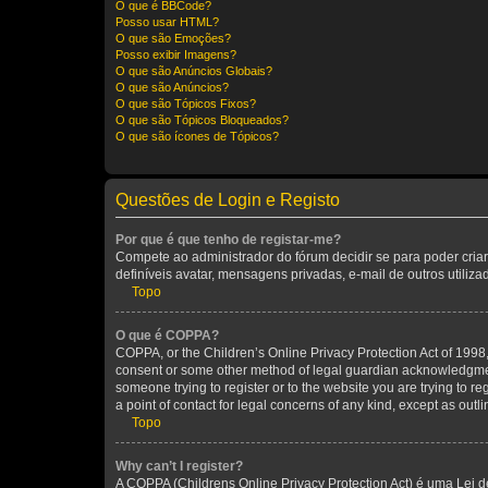
O que é BBCode?
Posso usar HTML?
O que são Emoções?
Posso exibir Imagens?
O que são Anúncios Globais?
O que são Anúncios?
O que são Tópicos Fixos?
O que são Tópicos Bloqueados?
O que são ícones de Tópicos?
Questões de Login e Registo
Por que é que tenho de registar-me?
Compete ao administrador do fórum decidir se para poder criar
definíveis avatar, mensagens privadas, e-mail de outros utiliz
Topo
O que é COPPA?
COPPA, or the Children’s Online Privacy Protection Act of 1998, 
consent or some other method of legal guardian acknowledgment, 
someone trying to register or to the website you are trying to r
a point of contact for legal concerns of any kind, except as outl
Topo
Why can’t I register?
A COPPA (Childrens Online Privacy Protection Act) é uma Lei 