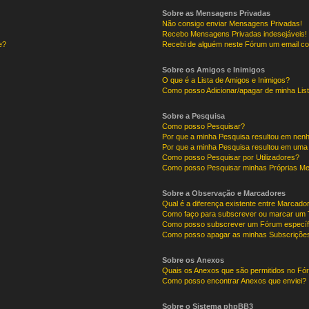
Sobre as Mensagens Privadas
Não consigo enviar Mensagens Privadas!
Recebo Mensagens Privadas indesejáveis!
e?
Recebi de alguém neste Fórum um email co
Sobre os Amigos e Inimigos
O que é a Lista de Amigos e Inimigos?
Como posso Adicionar/apagar de minha List
Sobre a Pesquisa
Como posso Pesquisar?
Por que a minha Pesquisa resultou em nen
Por que a minha Pesquisa resultou em uma
Como posso Pesquisar por Utilizadores?
Como posso Pesquisar minhas Próprias M
Sobre a Observação e Marcadores
Qual é a diferença existente entre Marcad
Como faço para subscrever ou marcar um T
Como posso subscrever um Fórum específ
Como posso apagar as minhas Subscriçõe
Sobre os Anexos
Quais os Anexos que são permitidos no F
Como posso encontrar Anexos que enviei?
Sobre o Sistema phpBB3