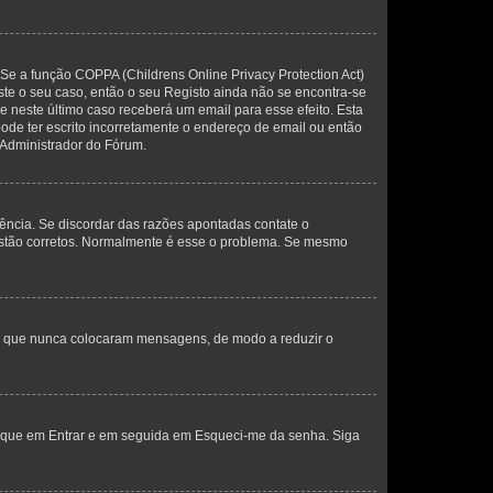
 Se a função COPPA (Childrens Online Privacy Protection Act)
este o seu caso, então o seu Registo ainda não se encontra-se
ue neste último caso receberá um email para esse efeito. Esta
ode ter escrito incorretamente o endereço de email ou então
 Administrador do Fórum.
ência. Se discordar das razões apontadas contate o
 estão corretos. Normalmente é esse o problema. Se mesmo
res que nunca colocaram mensagens, de modo a reduzir o
lique em Entrar e em seguida em Esqueci-me da senha. Siga