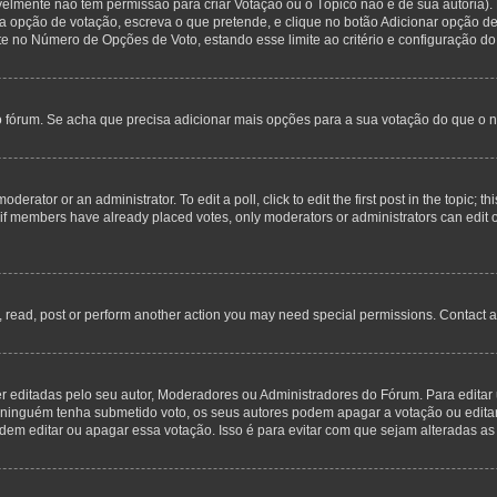
avelmente não tem permissão para criar Votação ou o Tópico não é de sua autoria)
opção de votação, escreva o que pretende, e clique no botão Adicionar opção de
ite no Número de Opções de Voto, estando esse limite ao critério e configuração do
o fórum. Se acha que precisa adicionar mais opções para a sua votação do que o n
derator or an administrator. To edit a poll, click to edit the first post in the topic; t
, if members have already placed votes, only moderators or administrators can edit o
, read, post or perform another action you may need special permissions. Contact a
editadas pelo seu autor, Moderadores ou Administradores do Fórum. Para editar 
inguém tenha submetido voto, os seus autores podem apagar a votação ou editar a
m editar ou apagar essa votação. Isso é para evitar com que sejam alteradas as