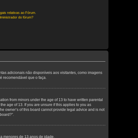
gais relativas ao Fórum.
ministrador do fórum?
entas adicionais não disponíveis aos visitantes, como imagens
o é recomendável que o faça.
mation from minors under the age of 13 to have written parental
e age of 13. If you are unsure if this applies to you as
the owner’s of this board cannot provide legal advice and is not
 board?”.
s a menores de 13 anos de idade.