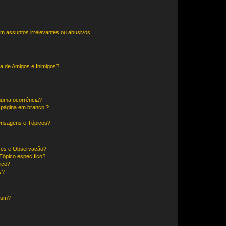
m assuntos irrelevantes ou abusivos!
a de Amigos e Inimigos?
huma ocorrência?
 página em branco!?
ensagens e Tópicos?
ores e Observação?
ópico específico?
ico?
s?
órum?