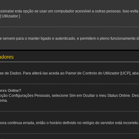
inalar esta opção se usar um computador acessível a outras pessoas. Isso evita 
 Utilizador ]
 servem para o manter ligado e autenticado, e permitem o pleno funcionamento da
zadores
de Dados. Para alterá-las aceda ao Painel de Controlo do Utilizador [UCP], aba P
ores Online?
 opção Configurações Pessoais, selecione Sim em Ocultar o meu Status Online. De
tema.
ora continua errada, então o horário definido no relógio do servidor está incorreto.