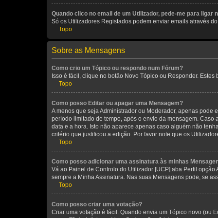
Quando clico no email de um Utilizador, pede-me para ligar 
Só os Utilizadores Registados podem enviar emails através do f
Topo
Sobre as Mensagens
Como crio um Tópico ou respondo num Fórum?
Isso é fácil, clique no botão Novo Tópico ou Responder. Estes 
Topo
Como posso Editar ou apagar uma Mensagem?
A menos que seja Administrador ou Moderador, apenas pode ed
período limitado de tempo, após o envio da mensagem. Caso 
data e a hora. Isto não aparece apenas caso alguém não ten
critério que justificou a edição. Por favor note que os Util
Topo
Como posso adicionar uma assinatura às minhas Mensage
Vá ao Painel de Controlo do Utilizador [UCP] aba Perfil opção
sempre a Minha Assinatura. Nas suas Mensagens pode, se assi
Topo
Como posso criar uma votação?
Criar uma votação é fácil. Quando envia um Tópico novo (ou Ed