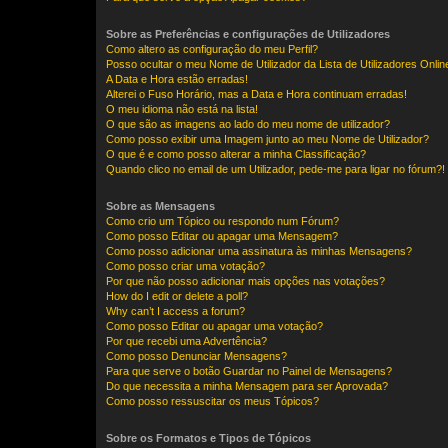
Sobre as Preferências e configurações de Utilizadores
Como altero as configuração do meu Perfil?
Posso ocultar o meu Nome de Utilizador da Lista de Utilizadores Onlin
A Data e Hora estão erradas!
Alterei o Fuso Horário, mas a Data e Hora continuam erradas!
O meu idioma não está na lista!
O que são as imagens ao lado do meu nome de utilizador?
Como posso exibir uma Imagem junto ao meu Nome de Utilizador?
O que é e como posso alterar a minha Classificação?
Quando clico no email de um Utilizador, pede-me para ligar no fórum?!
Sobre as Mensagens
Como crio um Tópico ou respondo num Fórum?
Como posso Editar ou apagar uma Mensagem?
Como posso adicionar uma assinatura às minhas Mensagens?
Como posso criar uma votação?
Por que não posso adicionar mais opções nas votações?
How do I edit or delete a poll?
Why can’t I access a forum?
Como posso Editar ou apagar uma votação?
Por que recebi uma Advertência?
Como posso Denunciar Mensagens?
Para que serve o botão Guardar no Painel de Mensagens?
Do que necessita a minha Mensagem para ser Aprovada?
Como posso ressuscitar os meus Tópicos?
Sobre os Formatos e Tipos de Tópicos