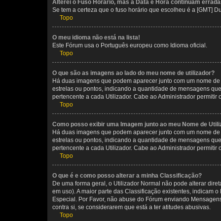
Alterei o Fuso Horário, mas a Data e Hora continuam errada
Se tem a certeza que o fuso horário que escolheu é a [GMT] D
Topo
O meu idioma não está na lista!
Este Fórum usa o Português europeu como Idioma oficial.
Topo
O que são as imagens ao lado do meu nome de utilizador?
Há duas imagens que podem aparecer junto com um nome de U
estrelas ou pontos, indicando a quantidade de mensagens que
pertencente a cada Utilizador. Cabe ao Administrador permitir 
Topo
Como posso exibir uma Imagem junto ao meu Nome de Utili
Há duas imagens que podem aparecer junto com um nome de U
estrelas ou pontos, indicando a quantidade de mensagens que
pertencente a cada Utilizador. Cabe ao Administrador permitir 
Topo
O que é e como posso alterar a minha Classificação?
De uma forma geral, o Utilizador Normal não pode alterar dir
em uso). A maior parte das Classificação existentes, indicam
Especial. Por Favor, não abuse do Fórum enviando Mensagens
contra si, se considerarem que está a ter atitudes abusivas.
Topo