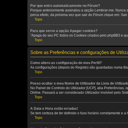
Por que entro automaticamente no Fórum?
Porque anteriormente assinalou a opção Lembrar-me. Nunca ass
perca efeito, da próxima vez que sair do Fórum clique em: Sair [
Topo
Para que serve a opção Apagar cookies?
“Apaga do seu PC todos os Cookies criados pelo phpBB3 e que
Topo
Sobre as Preferências e configurações de Utili
Como altero as configuração do meu Perfil?
As configurações (depois do Registo) são guardadas numa Base 
Topo
Posso ocultar o meu Nome de Utilizador da Lista de Utilizad
No Painel de Controlo do Utilizador [UCP], aba Preferências,
Online. Passará a ser considerado Utilizador invisível pelo Sis
Topo
A Data e Hora estão erradas!
Se tem certeza de ter definido o fuso horário corretamente e a h
Topo