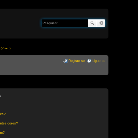
(Viseu)
Registe-se
Ligue-se
s
res?
ntes cores?
um?