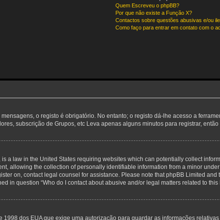
Quem Escreveu o phpBB?
Por que não existe a Função X?
Contactos sobre questões abusivas e/ou ile
Como faço para entrar em contato com o ad
 mensagens, o registo é obrigatório. No entanto; o registo dá-lhe acesso a ferram
adores, subscrição de Grupos, etc Leva apenas alguns minutos para registrar, entã
is a law in the United States requiring websites which can potentially collect infor
allowing the collection of personally identifiable information from a minor under th
egister on, contact legal counsel for assistance. Please note that phpBB Limited and 
ined in question “Who do I contact about abusive and/or legal matters related to this
de 1998 dos EUA que exige uma autorização para guardar as informações relativa