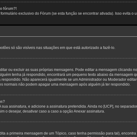
no fórum?!
ormulário exclusivo do Fórum (se esta função se encontrar ativada). Isso evita o u
botões só são visíveis nas situações em que está autorizado a fazê-lo.
itar ou excluir as suas próprias mensagens. Pode editar a mensagem clicando no
alguém tenha já respondido, encontrará um pequeno texto abaixo da mensagem qu
ha respondido. Não aparecerá igualmente se um Administrador ou Moderador edit
izadores normais não podem apagar uma mensagem após alguém já ter respondido.
ns?
 A sua assinatura, e adicione a assinatura pretendida. Ainda no [UCP], no separa
m o desejar, desativar caso a caso a opção Anexar assinatura.
ita a primeira mensagem de um Tópico, caso tenha permissão para tal), encontra n