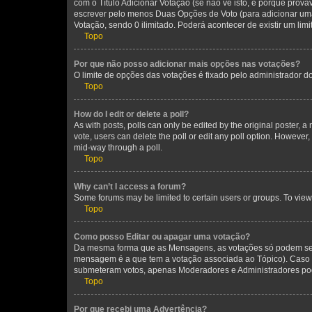
com o Título Adicionar Votação (se não vê isto, é porque prov
escrever pelo menos Duas Opções de Voto (para adicionar uma 
Votação, sendo 0 ilimitado. Poderá acontecer de existir um lim
Topo
Por que não posso adicionar mais opções nas votações?
O limite de opções das votações é fixado pelo administrador d
Topo
How do I edit or delete a poll?
As with posts, polls can only be edited by the original poster, a mo
vote, users can delete the poll or edit any poll option. However
mid-way through a poll.
Topo
Why can’t I access a forum?
Some forums may be limited to certain users or groups. To view
Topo
Como posso Editar ou apagar uma votação?
Da mesma forma que as Mensagens, as votações só podem ser 
mensagem é a que tem a votação associada ao Tópico). Caso n
submeteram votos, apenas Moderadores e Administradores pode
Topo
Por que recebi uma Advertência?