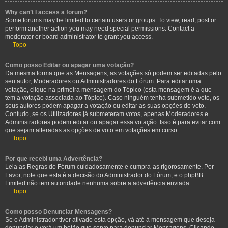
Why can’t I access a forum?
Some forums may be limited to certain users or groups. To view, read, post or
perform another action you may need special permissions. Contact a
moderator or board administrator to grant you access.
Topo
Como posso Editar ou apagar uma votação?
Da mesma forma que as Mensagens, as votações só podem ser editadas pelo
seu autor, Moderadores ou Administradores do Fórum. Para editar uma
votação, clique na primeira mensagem do Tópico (esta mensagem é a que
tem a votação associada ao Tópico). Caso ninguém tenha submetido voto, os
seus autores podem apagar a votação ou editar as suas opções de voto.
Contudo, se os Utilizadores já submeteram votos, apenas Moderadores e
Administradores podem editar ou apagar essa votação. Isso é para evitar com
que sejam alteradas as opções de voto em votações em curso.
Topo
Por que recebi uma Advertência?
Leia as Regras do Fórum cuidadosamente e cumpra-as rigorosamente. Por
Favor, note que esta é a decisão do Administrador do Fórum, e o phpBB
Limited não tem autoridade nenhuma sobre a advertência enviada.
Topo
Como posso Denunciar Mensagens?
Se o Administrador tiver ativado esta opção, vá até à mensagem que deseja