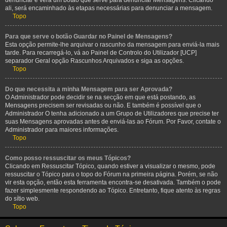
denunciar e verá um botão que serve para denunciar Mensagens. Clicando
ali, será encaminhado às etapas necessárias para denunciar a mensagem.
Topo
Para que serve o botão Guardar no Painel de Mensagens?
Esta opção permite-lhe arquivar o rascunho da mensagem para enviá-la mais
tarde. Para recarregá-lo, vá ao Painel de Controlo do Utilizador [UCP]
separador Geral opção Rascunhos Arquivados e siga as opções.
Topo
Do que necessita a minha Mensagem para ser Aprovada?
O Administrador pode decidir se na secção em que está postando, as
Mensagens precisem ser revisadas ou não. E também é possível que o
Administrador O tenha adicionado a um Grupo de Utilizadores que precise ter
suas Mensagens aprovadas antes de enviá-las ao Fórum. Por Favor, contate o
Administrador para maiores informações.
Topo
Como posso ressuscitar os meus Tópicos?
Clicando em Ressuscitar Tópico, quando estiver a visualizar o mesmo, pode
ressuscitar o Tópico para o topo do Fórum na primeira página. Porém, se não
vir esta opção, então esta ferramenta encontra-se desativada. Também o pode
fazer simplesmente respondendo ao Tópico. Entretanto, fique atento às regras
do sítio web.
Topo