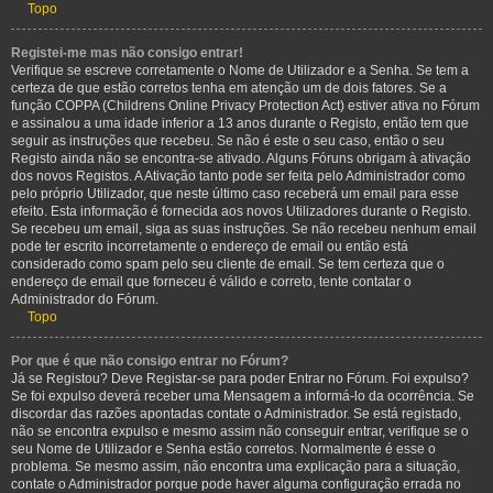
Topo
Registei-me mas não consigo entrar!
Verifique se escreve corretamente o Nome de Utilizador e a Senha. Se tem a
certeza de que estão corretos tenha em atenção um de dois fatores. Se a
função COPPA (Childrens Online Privacy Protection Act) estiver ativa no Fórum
e assinalou a uma idade inferior a 13 anos durante o Registo, então tem que
seguir as instruções que recebeu. Se não é este o seu caso, então o seu
Registo ainda não se encontra-se ativado. Alguns Fóruns obrigam à ativação
dos novos Registos. A Ativação tanto pode ser feita pelo Administrador como
pelo próprio Utilizador, que neste último caso receberá um email para esse
efeito. Esta informação é fornecida aos novos Utilizadores durante o Registo.
Se recebeu um email, siga as suas instruções. Se não recebeu nenhum email
pode ter escrito incorretamente o endereço de email ou então está
considerado como spam pelo seu cliente de email. Se tem certeza que o
endereço de email que forneceu é válido e correto, tente contatar o
Administrador do Fórum.
Topo
Por que é que não consigo entrar no Fórum?
Já se Registou? Deve Registar-se para poder Entrar no Fórum. Foi expulso?
Se foi expulso deverá receber uma Mensagem a informá-lo da ocorrência. Se
discordar das razões apontadas contate o Administrador. Se está registado,
não se encontra expulso e mesmo assim não conseguir entrar, verifique se o
seu Nome de Utilizador e Senha estão corretos. Normalmente é esse o
problema. Se mesmo assim, não encontra uma explicação para a situação,
contate o Administrador porque pode haver alguma configuração errada no