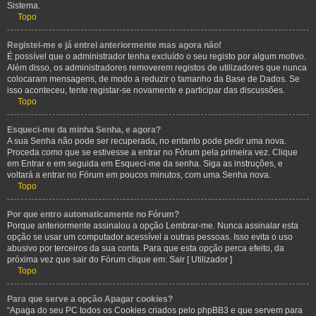
Sistema.
Topo
Registei-me e já entrei anteriormente mas agora não!
É possível que o administrador tenha excluído o seu registo por algum motivo.
Além disso, os administradores removerem registos de utilizadores que nunca
colocaram mensagens, de modo a reduzir o tamanho da Base de Dados. Se
isso aconteceu, tente registar-se novamente e participar das discussões.
Topo
Esqueci-me da minha Senha, e agora?
A sua Senha não pode ser recuperada, no entanto pode pedir uma nova.
Proceda como que se estivesse a entrar no Fórum pela primeira vez. Clique
em Entrar e em seguida em Esqueci-me da senha. Siga as instruções, e
voltará a entrar no Fórum em poucos minutos, com uma Senha nova.
Topo
Por que entro automaticamente no Fórum?
Porque anteriormente assinalou a opção Lembrar-me. Nunca assinalar esta
opção se usar um computador acessível a outras pessoas. Isso evita o uso
abusivo por terceiros da sua conta. Para que esta opção perca efeito, da
próxima vez que sair do Fórum clique em: Sair [ Utilizador ]
Topo
Para que serve a opção Apagar cookies?
“Apaga do seu PC todos os Cookies criados pelo phpBB3 e que servem para