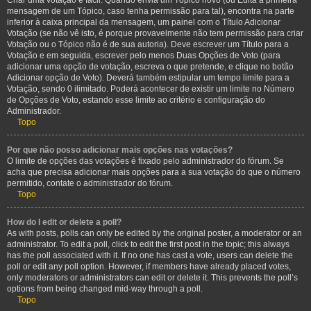
Criar uma votação é fácil. Quando envia um Tópico novo (ou Edita a primeira
mensagem de um Tópico, caso tenha permissão para tal), encontra na parte
inferior à caixa principal da mensagem, um painel com o Título Adicionar
Votação (se não vê isto, é porque provavelmente não tem permissão para criar
Votação ou o Tópico não é de sua autoria). Deve escrever um Título para a
Votação e em seguida, escrever pelo menos Duas Opções de Voto (para
adicionar uma opção de votação, escreva o que pretende, e clique no botão
Adicionar opção de Voto). Deverá também estipular um tempo limite para a
Votação, sendo 0 ilimitado. Poderá acontecer de existir um limite no Número
de Opções de Voto, estando esse limite ao critério e configuração do
Administrador.
Topo
Por que não posso adicionar mais opções nas votações?
O limite de opções das votações é fixado pelo administrador do fórum. Se
acha que precisa adicionar mais opções para a sua votação do que o número
permitido, contate o administrador do fórum.
Topo
How do I edit or delete a poll?
As with posts, polls can only be edited by the original poster, a moderator or an
administrator. To edit a poll, click to edit the first post in the topic; this always
has the poll associated with it. If no one has cast a vote, users can delete the
poll or edit any poll option. However, if members have already placed votes,
only moderators or administrators can edit or delete it. This prevents the poll’s
options from being changed mid-way through a poll.
Topo