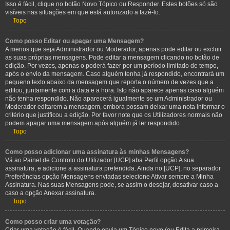
Isso é fácil, clique no botão Novo Tópico ou Responder. Estes botões só são
visíveis nas situações em que está autorizado a fazê-lo.
Topo
Como posso Editar ou apagar uma Mensagem?
A menos que seja Administrador ou Moderador, apenas pode editar ou excluir
as suas próprias mensagens. Pode editar a mensagem clicando no botão de
edição. Por vezes, apenas o poderá fazer por um período limitado de tempo,
após o envio da mensagem. Caso alguém tenha já respondido, encontrará um
pequeno texto abaixo da mensagem que reporta o número de vezes que a
editou, juntamente com a data e a hora. Isto não aparece apenas caso alguém
não tenha respondido. Não aparecerá igualmente se um Administrador ou
Moderador editarem a mensagem, embora possam deixar uma nota informar o
critério que justificou a edição. Por favor note que os Utilizadores normais não
podem apagar uma mensagem após alguém já ter respondido.
Topo
Como posso adicionar uma assinatura às minhas Mensagens?
Vá ao Painel de Controlo do Utilizador [UCP] aba Perfil opção A sua
assinatura, e adicione a assinatura pretendida. Ainda no [UCP], no separador
Preferências opção Mensagens enviadas selecione Ativar sempre a Minha
Assinatura. Nas suas Mensagens pode, se assim o desejar, desativar caso a
caso a opção Anexar assinatura.
Topo
Como posso criar uma votação?