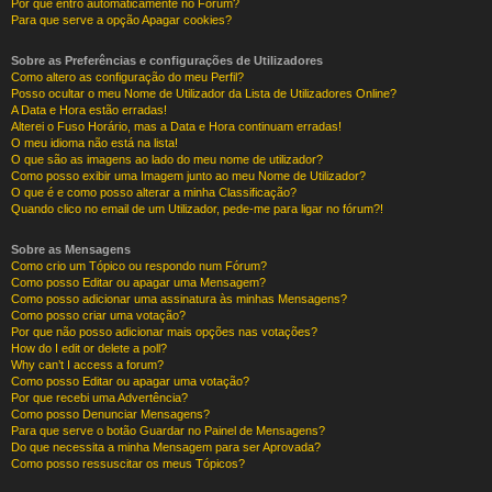
Por que entro automaticamente no Fórum?
Para que serve a opção Apagar cookies?
Sobre as Preferências e configurações de Utilizadores
Como altero as configuração do meu Perfil?
Posso ocultar o meu Nome de Utilizador da Lista de Utilizadores Online?
A Data e Hora estão erradas!
Alterei o Fuso Horário, mas a Data e Hora continuam erradas!
O meu idioma não está na lista!
O que são as imagens ao lado do meu nome de utilizador?
Como posso exibir uma Imagem junto ao meu Nome de Utilizador?
O que é e como posso alterar a minha Classificação?
Quando clico no email de um Utilizador, pede-me para ligar no fórum?!
Sobre as Mensagens
Como crio um Tópico ou respondo num Fórum?
Como posso Editar ou apagar uma Mensagem?
Como posso adicionar uma assinatura às minhas Mensagens?
Como posso criar uma votação?
Por que não posso adicionar mais opções nas votações?
How do I edit or delete a poll?
Why can’t I access a forum?
Como posso Editar ou apagar uma votação?
Por que recebi uma Advertência?
Como posso Denunciar Mensagens?
Para que serve o botão Guardar no Painel de Mensagens?
Do que necessita a minha Mensagem para ser Aprovada?
Como posso ressuscitar os meus Tópicos?