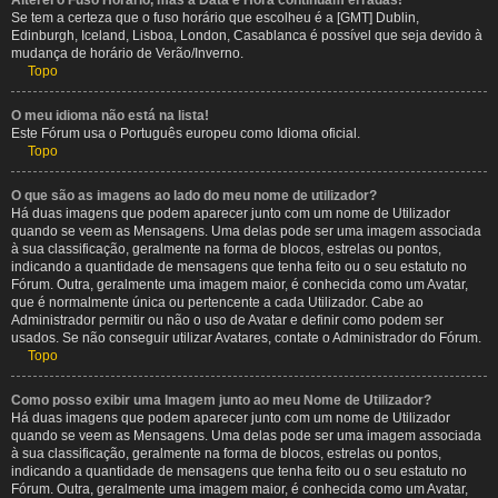
Alterei o Fuso Horário, mas a Data e Hora continuam erradas!
Se tem a certeza que o fuso horário que escolheu é a [GMT] Dublin,
Edinburgh, Iceland, Lisboa, London, Casablanca é possível que seja devido à
mudança de horário de Verão/Inverno.
Topo
O meu idioma não está na lista!
Este Fórum usa o Português europeu como Idioma oficial.
Topo
O que são as imagens ao lado do meu nome de utilizador?
Há duas imagens que podem aparecer junto com um nome de Utilizador
quando se veem as Mensagens. Uma delas pode ser uma imagem associada
à sua classificação, geralmente na forma de blocos, estrelas ou pontos,
indicando a quantidade de mensagens que tenha feito ou o seu estatuto no
Fórum. Outra, geralmente uma imagem maior, é conhecida como um Avatar,
que é normalmente única ou pertencente a cada Utilizador. Cabe ao
Administrador permitir ou não o uso de Avatar e definir como podem ser
usados. Se não conseguir utilizar Avatares, contate o Administrador do Fórum.
Topo
Como posso exibir uma Imagem junto ao meu Nome de Utilizador?
Há duas imagens que podem aparecer junto com um nome de Utilizador
quando se veem as Mensagens. Uma delas pode ser uma imagem associada
à sua classificação, geralmente na forma de blocos, estrelas ou pontos,
indicando a quantidade de mensagens que tenha feito ou o seu estatuto no
Fórum. Outra, geralmente uma imagem maior, é conhecida como um Avatar,