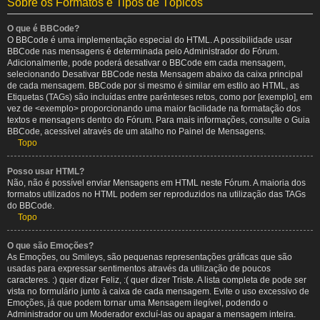
Sobre os Formatos e Tipos de Tópicos
O que é BBCode?
O BBCode é uma implementação especial do HTML. A possibilidade usar
BBCode nas mensagens é determinada pelo Administrador do Fórum.
Adicionalmente, pode poderá desativar o BBCode em cada mensagem,
selecionando Desativar BBCode nesta Mensagem abaixo da caixa principal
de cada mensagem. BBCode por si mesmo é similar em estilo ao HTML, as
Etiquetas (TAGs) são incluídas entre parênteses retos, como por [exemplo], em
vez de <exemplo> proporcionando uma maior facilidade na formatação dos
textos e mensagens dentro do Fórum. Para mais informações, consulte o Guia
BBCode, acessível através de um atalho no Painel de Mensagens.
Topo
Posso usar HTML?
Não, não é possível enviar Mensagens em HTML neste Fórum. A maioria dos
formatos utilizados no HTML podem ser reproduzidos na utilização das TAGs
do BBCode.
Topo
O que são Emoções?
As Emoções, ou Smileys, são pequenas representações gráficas que são
usadas para expressar sentimentos através da utilização de poucos
caracteres. :) quer dizer Feliz, :( quer dizer Triste. A lista completa de pode ser
vista no formulário junto à caixa de cada mensagem. Evite o uso excessivo de
Emoções, já que podem tornar uma Mensagem ilegível, podendo o
Administrador ou um Moderador excluí-las ou apagar a mensagem inteira.