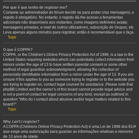
Por que é que tenho de registar-me?
Compete ao administrador do fórum decidir se para poder criar mensagens, o
registo é obrigatório. No entanto; o registo dá-lhe acesso a ferramentas
adicionais não disponíveis aos visitantes, como imagens definíveis avatar,
mensagens privadas, e-mail de outros utilizadores, subscrição de Grupos, etc
Leva apenas alguns minutos para registrar, então é recomendável que o faça.
Topo
O que é COPPA?
COPPA, or the Children’s Online Privacy Protection Act of 1998, is a law in the
United States requiring websites which can potentially collect information from
minors under the age of 13 to have written parental consent or some other
method of legal guardian acknowledgment, allowing the collection of
personally identifiable information from a minor under the age of 13. If you are
unsure if this applies to you as someone trying to register or to the website you
are trying to register on, contact legal counsel for assistance. Please note that
phpBB Limited and the owner’s of this board cannot provide legal advice and
is not a point of contact for legal concerns of any kind, except as outlined in
question “Who do I contact about abusive and/or legal matters related to this
board?”.
Topo
Why can’t I register?
A COPPA (Childrens Online Privacy Protection Act) é uma Lei de 1998 dos EUA
que exige uma autorização para guardar as informações relativas a menores
de 13 anos de idade.