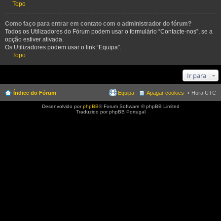
Topo
Como faço para entrar em contato com o administrador do fórum?
Todos os Utilizadores do Fórum podem usar o formulário “Contacte-nos”, se a
opção estiver ativada.
Os Utilizadores podem usar o link “Equipa”.
Topo
Ir para
Índice do Fórum
Equipa
Apagar cookies
Hora UTC
Desenvolvido por
phpBB
® Forum Software © phpBB Limited
Traduzido por phpBB Portugal