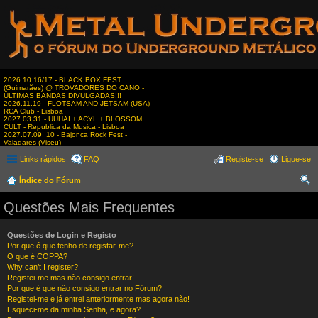
2026.10.16/17 - BLACK BOX FEST
(Guimarães) @ TROVADORES DO CANO -
ÚLTIMAS BANDAS DIVULGADAS!!!
2026.11.19 - FLOTSAM AND JETSAM (USA) -
RCA Club - Lisboa
2027.03.31 - UUHAI + ACYL + BLOSSOM
CULT - Republica da Musica - Lisboa
2027.07.09_10 - Bajonca Rock Fest -
Valadares (Viseu)
Links rápidos
FAQ
Registe-se
Ligue-se
Índice do Fórum
es
Questões Mais Frequentes
qui
sar
Questões de Login e Registo
Por que é que tenho de registar-me?
O que é COPPA?
Why can’t I register?
Registei-me mas não consigo entrar!
Por que é que não consigo entrar no Fórum?
Registei-me e já entrei anteriormente mas agora não!
Esqueci-me da minha Senha, e agora?