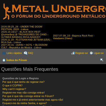
2026.09.25_26 - UNDER THE DOOM
FESTIVAL 2026 - Lisboa
2026.10.16/17 - BLACK BOX FEST
(Guimarães) @ TROVADORES DO CANO -
2027.07.09_10 - Bajonca Rock Fest -
ÚLTIMAS BANDAS DIVULGADAS!!!
Valadares (Viseu)
2026.11.19 - FLOTSAM AND JETSAM (USA) -
RCA Club - Lisboa
2027.03.31 - UUHAI + ACYL + BLOSSOM
CULT - Republica da Musica - Lisboa
Links rápidos
FAQ
Registe-se
Ligue-se
Índice do Fórum
es
Questões Mais Frequentes
qui
sar
Questões de Login e Registo
Por que é que tenho de registar-me?
O que é COPPA?
Why can’t I register?
Registei-me mas não consigo entrar!
Por que é que não consigo entrar no Fórum?
Registei-me e já entrei anteriormente mas agora não!
Esqueci-me da minha Senha, e agora?