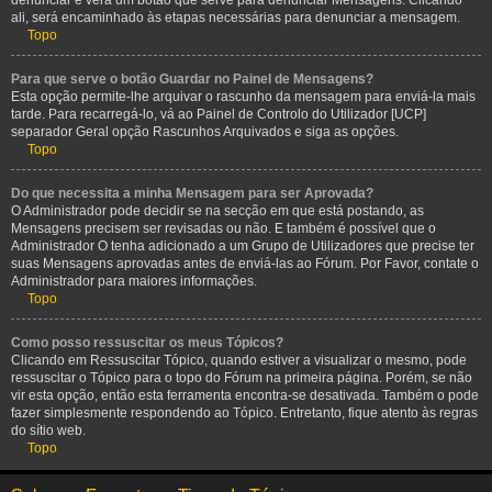
denunciar e verá um botão que serve para denunciar Mensagens. Clicando
ali, será encaminhado às etapas necessárias para denunciar a mensagem.
Topo
Para que serve o botão Guardar no Painel de Mensagens?
Esta opção permite-lhe arquivar o rascunho da mensagem para enviá-la mais
tarde. Para recarregá-lo, vá ao Painel de Controlo do Utilizador [UCP]
separador Geral opção Rascunhos Arquivados e siga as opções.
Topo
Do que necessita a minha Mensagem para ser Aprovada?
O Administrador pode decidir se na secção em que está postando, as
Mensagens precisem ser revisadas ou não. E também é possível que o
Administrador O tenha adicionado a um Grupo de Utilizadores que precise ter
suas Mensagens aprovadas antes de enviá-las ao Fórum. Por Favor, contate o
Administrador para maiores informações.
Topo
Como posso ressuscitar os meus Tópicos?
Clicando em Ressuscitar Tópico, quando estiver a visualizar o mesmo, pode
ressuscitar o Tópico para o topo do Fórum na primeira página. Porém, se não
vir esta opção, então esta ferramenta encontra-se desativada. Também o pode
fazer simplesmente respondendo ao Tópico. Entretanto, fique atento às regras
do sítio web.
Topo