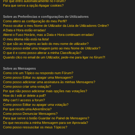
Por que entro automaticamente no Fórum?
Para que serve a opção Apagar cookies?
Sobre as Preferências e configurações de Utilizadores
Como altero as configuração do meu Perfil?
Posso ocultar o meu Nome de Utilizador da Lista de Utilizadores Online?
A Data e Hora estão erradas!
Alterei o Fuso Horário, mas a Data e Hora continuam erradas!
O meu idioma não está na lista!
O que são as imagens ao lado do meu nome de utilizador?
Como posso exibir uma Imagem junto ao meu Nome de Utilizador?
O que é e como posso alterar a minha Classificação?
Quando clico no email de um Utilizador, pede-me para ligar no fórum?!
Sobre as Mensagens
Como crio um Tópico ou respondo num Fórum?
Como posso Editar ou apagar uma Mensagem?
Como posso adicionar uma assinatura às minhas Mensagens?
Como posso criar uma votação?
Por que não posso adicionar mais opções nas votações?
How do I edit or delete a poll?
Why can’t I access a forum?
Como posso Editar ou apagar uma votação?
Por que recebi uma Advertência?
Como posso Denunciar Mensagens?
Para que serve o botão Guardar no Painel de Mensagens?
Do que necessita a minha Mensagem para ser Aprovada?
Como posso ressuscitar os meus Tópicos?