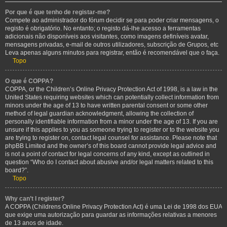
Por que é que tenho de registar-me?
Compete ao administrador do fórum decidir se para poder criar mensagens, o
registo é obrigatório. No entanto; o registo dá-lhe acesso a ferramentas
adicionais não disponíveis aos visitantes, como imagens definíveis avatar,
mensagens privadas, e-mail de outros utilizadores, subscrição de Grupos, etc
Leva apenas alguns minutos para registrar, então é recomendável que o faça.
Topo
O que é COPPA?
COPPA, or the Children’s Online Privacy Protection Act of 1998, is a law in the
United States requiring websites which can potentially collect information from
minors under the age of 13 to have written parental consent or some other
method of legal guardian acknowledgment, allowing the collection of
personally identifiable information from a minor under the age of 13. If you are
unsure if this applies to you as someone trying to register or to the website you
are trying to register on, contact legal counsel for assistance. Please note that
phpBB Limited and the owner’s of this board cannot provide legal advice and
is not a point of contact for legal concerns of any kind, except as outlined in
question “Who do I contact about abusive and/or legal matters related to this
board?”.
Topo
Why can’t I register?
A COPPA (Childrens Online Privacy Protection Act) é uma Lei de 1998 dos EUA
que exige uma autorização para guardar as informações relativas a menores
de 13 anos de idade.