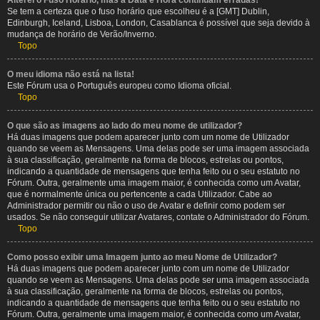
Alterei o Fuso Horário, mas a Data e Hora continuam erradas!
Se tem a certeza que o fuso horário que escolheu é a [GMT] Dublin,
Edinburgh, Iceland, Lisboa, London, Casablanca é possível que seja devido à
mudança de horário de Verão/Inverno.
Topo
O meu idioma não está na lista!
Este Fórum usa o Português europeu como Idioma oficial.
Topo
O que são as imagens ao lado do meu nome de utilizador?
Há duas imagens que podem aparecer junto com um nome de Utilizador
quando se veem as Mensagens. Uma delas pode ser uma imagem associada
à sua classificação, geralmente na forma de blocos, estrelas ou pontos,
indicando a quantidade de mensagens que tenha feito ou o seu estatuto no
Fórum. Outra, geralmente uma imagem maior, é conhecida como um Avatar,
que é normalmente única ou pertencente a cada Utilizador. Cabe ao
Administrador permitir ou não o uso de Avatar e definir como podem ser
usados. Se não conseguir utilizar Avatares, contate o Administrador do Fórum.
Topo
Como posso exibir uma Imagem junto ao meu Nome de Utilizador?
Há duas imagens que podem aparecer junto com um nome de Utilizador
quando se veem as Mensagens. Uma delas pode ser uma imagem associada
à sua classificação, geralmente na forma de blocos, estrelas ou pontos,
indicando a quantidade de mensagens que tenha feito ou o seu estatuto no
Fórum. Outra, geralmente uma imagem maior, é conhecida como um Avatar,