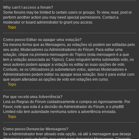
Why can’t I access a forum?
Some forums may be limited to certain users or groups. To view, read, post or
perform another action you may need special permissions. Contact a
moderator or board administrator to grant you access.
Topo
Como posso Editar ou apagar uma votação?
Da mesma forma que as Mensagens, as votações só podem ser editadas pelo
seu autor, Moderadores ou Administradores do Fórum. Para editar uma
votação, clique na primeira mensagem do Tópico (esta mensagem é a que
tem a votação associada ao Tópico). Caso ninguém tenha submetido voto, os
seus autores podem apagar a votação ou editar as suas opções de voto.
Contudo, se os Utilizadores já submeteram votos, apenas Moderadores e
Administradores podem editar ou apagar essa votação. Isso é para evitar com
que sejam alteradas as opções de voto em votações em curso.
Topo
Por que recebi uma Advertência?
Leia as Regras do Fórum cuidadosamente e cumpra-as rigorosamente. Por
Favor, note que esta é a decisão do Administrador do Fórum, e o phpBB
Limited não tem autoridade nenhuma sobre a advertência enviada.
Topo
Como posso Denunciar Mensagens?
Se o Administrador tiver ativado esta opção, vá até à mensagem que deseja