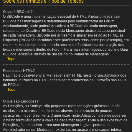
Sobre os Formatos e Tipos de Tópicos
O que é BBCode?
O BBCode é uma implementação especial do HTML. A possibilidade usar
BBCode nas mensagens é determinada pelo Administrador do Fórum.
Adicionalmente, pode poderá desativar o BBCode em cada mensagem,
selecionando Desativar BBCode nesta Mensagem abaixo da caixa principal
de cada mensagem. BBCode por si mesmo é similar em estilo ao HTML, as
Etiquetas (TAGs) são incluídas entre parênteses retos, como por [exemplo], em
vez de <exemplo> proporcionando uma maior facilidade na formatação dos
textos e mensagens dentro do Fórum. Para mais informações, consulte o Guia
BBCode, acessível através de um atalho no Painel de Mensagens.
Topo
Posso usar HTML?
Não, não é possível enviar Mensagens em HTML neste Fórum. A maioria dos
formatos utilizados no HTML podem ser reproduzidos na utilização das TAGs
do BBCode.
Topo
O que são Emoções?
As Emoções, ou Smileys, são pequenas representações gráficas que são
usadas para expressar sentimentos através da utilização de poucos
caracteres. :) quer dizer Feliz, :( quer dizer Triste. A lista completa de pode ser
vista no formulário junto à caixa de cada mensagem. Evite o uso excessivo de
Emoções, já que podem tornar uma Mensagem ilegível, podendo o
Administrador ou um Moderador excluí-las ou apagar a mensagem inteira.