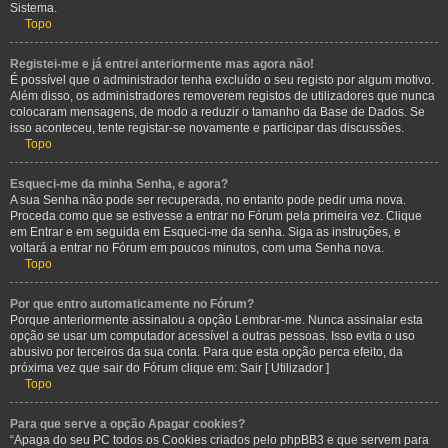
Sistema.
Topo
Registei-me e já entrei anteriormente mas agora não!
É possível que o administrador tenha excluído o seu registo por algum motivo.
Além disso, os administradores removerem registos de utilizadores que nunca
colocaram mensagens, de modo a reduzir o tamanho da Base de Dados. Se
isso aconteceu, tente registar-se novamente e participar das discussões.
Topo
Esqueci-me da minha Senha, e agora?
A sua Senha não pode ser recuperada, no entanto pode pedir uma nova.
Proceda como que se estivesse a entrar no Fórum pela primeira vez. Clique
em Entrar e em seguida em Esqueci-me da senha. Siga as instruções, e
voltará a entrar no Fórum em poucos minutos, com uma Senha nova.
Topo
Por que entro automaticamente no Fórum?
Porque anteriormente assinalou a opção Lembrar-me. Nunca assinalar esta
opção se usar um computador acessível a outras pessoas. Isso evita o uso
abusivo por terceiros da sua conta. Para que esta opção perca efeito, da
próxima vez que sair do Fórum clique em: Sair [ Utilizador ]
Topo
Para que serve a opção Apagar cookies?
“Apaga do seu PC todos os Cookies criados pelo phpBB3 e que servem para