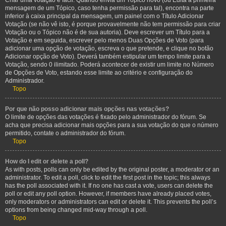
Criar uma votação é fácil. Quando envia um Tópico novo (ou Edita a primeira
mensagem de um Tópico, caso tenha permissão para tal), encontra na parte
inferior à caixa principal da mensagem, um painel com o Título Adicionar
Votação (se não vê isto, é porque provavelmente não tem permissão para criar
Votação ou o Tópico não é de sua autoria). Deve escrever um Título para a
Votação e em seguida, escrever pelo menos Duas Opções de Voto (para
adicionar uma opção de votação, escreva o que pretende, e clique no botão
Adicionar opção de Voto). Deverá também estipular um tempo limite para a
Votação, sendo 0 ilimitado. Poderá acontecer de existir um limite no Número
de Opções de Voto, estando esse limite ao critério e configuração do
Administrador.
Topo
Por que não posso adicionar mais opções nas votações?
O limite de opções das votações é fixado pelo administrador do fórum. Se
acha que precisa adicionar mais opções para a sua votação do que o número
permitido, contate o administrador do fórum.
Topo
How do I edit or delete a poll?
As with posts, polls can only be edited by the original poster, a moderator or an
administrator. To edit a poll, click to edit the first post in the topic; this always
has the poll associated with it. If no one has cast a vote, users can delete the
poll or edit any poll option. However, if members have already placed votes,
only moderators or administrators can edit or delete it. This prevents the poll’s
options from being changed mid-way through a poll.
Topo