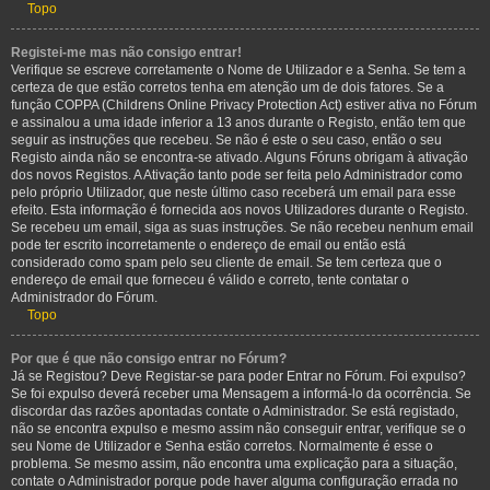
Topo
Registei-me mas não consigo entrar!
Verifique se escreve corretamente o Nome de Utilizador e a Senha. Se tem a
certeza de que estão corretos tenha em atenção um de dois fatores. Se a
função COPPA (Childrens Online Privacy Protection Act) estiver ativa no Fórum
e assinalou a uma idade inferior a 13 anos durante o Registo, então tem que
seguir as instruções que recebeu. Se não é este o seu caso, então o seu
Registo ainda não se encontra-se ativado. Alguns Fóruns obrigam à ativação
dos novos Registos. A Ativação tanto pode ser feita pelo Administrador como
pelo próprio Utilizador, que neste último caso receberá um email para esse
efeito. Esta informação é fornecida aos novos Utilizadores durante o Registo.
Se recebeu um email, siga as suas instruções. Se não recebeu nenhum email
pode ter escrito incorretamente o endereço de email ou então está
considerado como spam pelo seu cliente de email. Se tem certeza que o
endereço de email que forneceu é válido e correto, tente contatar o
Administrador do Fórum.
Topo
Por que é que não consigo entrar no Fórum?
Já se Registou? Deve Registar-se para poder Entrar no Fórum. Foi expulso?
Se foi expulso deverá receber uma Mensagem a informá-lo da ocorrência. Se
discordar das razões apontadas contate o Administrador. Se está registado,
não se encontra expulso e mesmo assim não conseguir entrar, verifique se o
seu Nome de Utilizador e Senha estão corretos. Normalmente é esse o
problema. Se mesmo assim, não encontra uma explicação para a situação,
contate o Administrador porque pode haver alguma configuração errada no