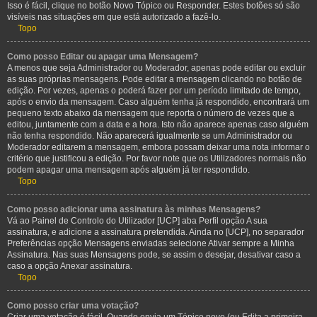
Isso é fácil, clique no botão Novo Tópico ou Responder. Estes botões só são
visíveis nas situações em que está autorizado a fazê-lo.
Topo
Como posso Editar ou apagar uma Mensagem?
A menos que seja Administrador ou Moderador, apenas pode editar ou excluir
as suas próprias mensagens. Pode editar a mensagem clicando no botão de
edição. Por vezes, apenas o poderá fazer por um período limitado de tempo,
após o envio da mensagem. Caso alguém tenha já respondido, encontrará um
pequeno texto abaixo da mensagem que reporta o número de vezes que a
editou, juntamente com a data e a hora. Isto não aparece apenas caso alguém
não tenha respondido. Não aparecerá igualmente se um Administrador ou
Moderador editarem a mensagem, embora possam deixar uma nota informar o
critério que justificou a edição. Por favor note que os Utilizadores normais não
podem apagar uma mensagem após alguém já ter respondido.
Topo
Como posso adicionar uma assinatura às minhas Mensagens?
Vá ao Painel de Controlo do Utilizador [UCP] aba Perfil opção A sua
assinatura, e adicione a assinatura pretendida. Ainda no [UCP], no separador
Preferências opção Mensagens enviadas selecione Ativar sempre a Minha
Assinatura. Nas suas Mensagens pode, se assim o desejar, desativar caso a
caso a opção Anexar assinatura.
Topo
Como posso criar uma votação?