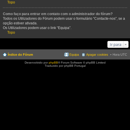
Topo
Como faço para entrar em contato com o administrador do fórum?
Todos os Utilizadores do Fórum podem usar o formulário “Contacte-nos”, se a
opção estiver ativada.
Os Utilizadores podem usar o link “Equipa”.
Topo
Ir para
Índice do Fórum
Equipa
Apagar cookies
Hora UTC
Desenvolvido por
phpBB
® Forum Software © phpBB Limited
Traduzido por phpBB Portugal