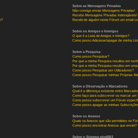
Sobre as Mensagens Privadas
Não consigo enviar Mensagens Privadas!
Recebo Mensagens Privadas indesejáveis!
e?
Recebi de alguém neste Fórum um email co
Sobre os Amigos e Inimigos
O que é a Lista de Amigos e Inimigos?
Como posso Adicionar/apagar de minha List
Sobre a Pesquisa
Como posso Pesquisar?
Por que a minha Pesquisa resultou em nen
Por que a minha Pesquisa resultou em uma
Como posso Pesquisar por Utilizadores?
Como posso Pesquisar minhas Próprias M
Sobre a Observação e Marcadores
Qual é a diferença existente entre Marcad
Como faço para subscrever ou marcar um T
Como posso subscrever um Fórum específ
Como posso apagar as minhas Subscriçõe
Sobre os Anexos
Quais os Anexos que são permitidos no F
Como posso encontrar Anexos que enviei?
Sobre o Sistema phpBB3