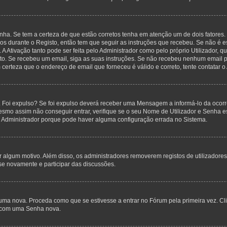
nha. Se tem a certeza de que estão corretos tenha em atenção um de dois fatores.
anos durante o Registo, então tem que seguir as instruções que recebeu. Se não é 
A Ativação tanto pode ser feita pelo Administrador como pelo próprio Utilizador, q
sto. Se recebeu um email, siga as suas instruções. Se não recebeu nenhum email p
certeza que o endereço de email que forneceu é válido e correto, tente contatar o
 Foi expulso? Se foi expulso deverá receber uma Mensagem a informá-lo da ocorr
mesmo assim não conseguir entrar, verifique se o seu Nome de Utilizador e Senha
o Administrador porque pode haver alguma configuração errada no Sistema.
por algum motivo. Além disso, os administradores removerem registos de utilizado
se novamente e participar das discussões.
uma nova. Proceda como que se estivesse a entrar no Fórum pela primeira vez. C
s, com uma Senha nova.