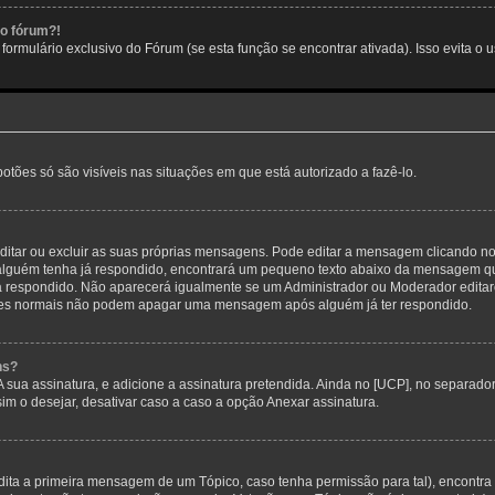
no fórum?!
ormulário exclusivo do Fórum (se esta função se encontrar ativada). Isso evita o u
botões só são visíveis nas situações em que está autorizado a fazê-lo.
itar ou excluir as suas próprias mensagens. Pode editar a mensagem clicando no
alguém tenha já respondido, encontrará um pequeno texto abaixo da mensagem qu
ha respondido. Não aparecerá igualmente se um Administrador ou Moderador edit
izadores normais não podem apagar uma mensagem após alguém já ter respondido.
ns?
 A sua assinatura, e adicione a assinatura pretendida. Ainda no [UCP], no separa
m o desejar, desativar caso a caso a opção Anexar assinatura.
ita a primeira mensagem de um Tópico, caso tenha permissão para tal), encontra n