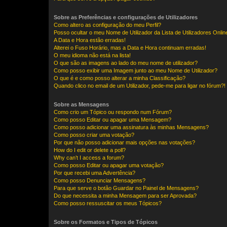
Sobre as Preferências e configurações de Utilizadores
Como altero as configuração do meu Perfil?
Posso ocultar o meu Nome de Utilizador da Lista de Utilizadores Onlin
A Data e Hora estão erradas!
Alterei o Fuso Horário, mas a Data e Hora continuam erradas!
O meu idioma não está na lista!
O que são as imagens ao lado do meu nome de utilizador?
Como posso exibir uma Imagem junto ao meu Nome de Utilizador?
O que é e como posso alterar a minha Classificação?
Quando clico no email de um Utilizador, pede-me para ligar no fórum?!
Sobre as Mensagens
Como crio um Tópico ou respondo num Fórum?
Como posso Editar ou apagar uma Mensagem?
Como posso adicionar uma assinatura às minhas Mensagens?
Como posso criar uma votação?
Por que não posso adicionar mais opções nas votações?
How do I edit or delete a poll?
Why can’t I access a forum?
Como posso Editar ou apagar uma votação?
Por que recebi uma Advertência?
Como posso Denunciar Mensagens?
Para que serve o botão Guardar no Painel de Mensagens?
Do que necessita a minha Mensagem para ser Aprovada?
Como posso ressuscitar os meus Tópicos?
Sobre os Formatos e Tipos de Tópicos