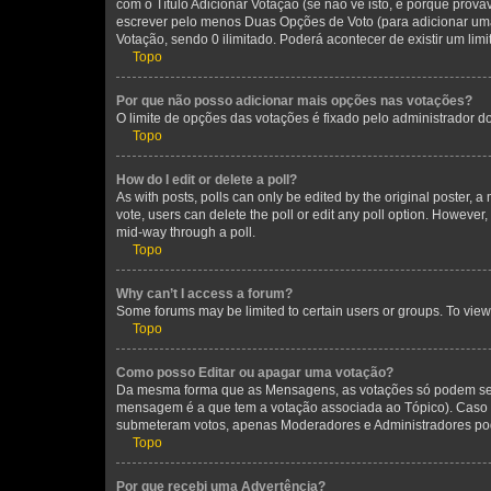
com o Título Adicionar Votação (se não vê isto, é porque prov
escrever pelo menos Duas Opções de Voto (para adicionar uma 
Votação, sendo 0 ilimitado. Poderá acontecer de existir um lim
Topo
Por que não posso adicionar mais opções nas votações?
O limite de opções das votações é fixado pelo administrador d
Topo
How do I edit or delete a poll?
As with posts, polls can only be edited by the original poster, a mo
vote, users can delete the poll or edit any poll option. However
mid-way through a poll.
Topo
Why can’t I access a forum?
Some forums may be limited to certain users or groups. To view
Topo
Como posso Editar ou apagar uma votação?
Da mesma forma que as Mensagens, as votações só podem ser 
mensagem é a que tem a votação associada ao Tópico). Caso n
submeteram votos, apenas Moderadores e Administradores pode
Topo
Por que recebi uma Advertência?