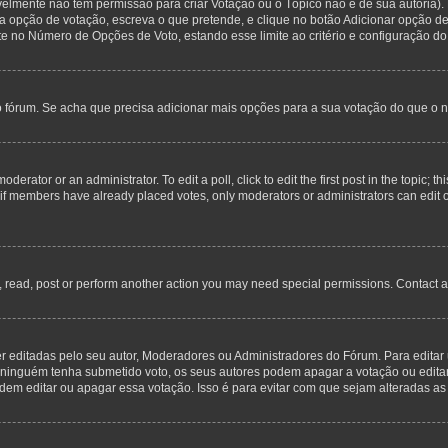
avelmente não tem permissão para criar Votação ou o Tópico não é de sua autoria)
opção de votação, escreva o que pretende, e clique no botão Adicionar opção de
ite no Número de Opções de Voto, estando esse limite ao critério e configuração do
o fórum. Se acha que precisa adicionar mais opções para a sua votação do que o n
derator or an administrator. To edit a poll, click to edit the first post in the topic; t
, if members have already placed votes, only moderators or administrators can edit o
, read, post or perform another action you may need special permissions. Contact a
editadas pelo seu autor, Moderadores ou Administradores do Fórum. Para editar 
inguém tenha submetido voto, os seus autores podem apagar a votação ou editar a
m editar ou apagar essa votação. Isso é para evitar com que sejam alteradas as