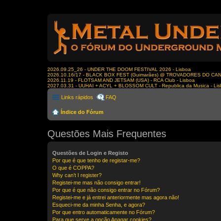
2026.09.25_26 - UNDER THE DOOM FESTIVAL 2026 - Lisboa
2026.10.16/17 - BLACK BOX FEST (Guimarães) @ TROVADORES DO CA
2026.11.19 - FLOTSAM AND JETSAM (USA) - RCA Club - Lisboa
2027.03.31 - UUHAI + ACYL + BLOSSOM CULT - Republica da Musica - Li
Links rápidos
FAQ
Índice do Fórum
Questões Mais Frequentes
Questões de Login e Registo
Por que é que tenho de registar-me?
O que é COPPA?
Why can’t I register?
Registei-me mas não consigo entrar!
Por que é que não consigo entrar no Fórum?
Registei-me e já entrei anteriormente mas agora não!
Esqueci-me da minha Senha, e agora?
Por que entro automaticamente no Fórum?
Para que serve a opção Apagar cookies?