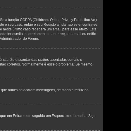
 Se a função COPPA (Childrens Online Privacy Protection Act)
este o seu caso, então o seu Registo ainda não se encontra-se
ue neste último caso receberá um email para esse efeito. Esta
ode ter escrito incorretamente o endereço de email ou então
 Administrador do Fórum.
ência. Se discordar das razões apontadas contate o
 estão corretos. Normalmente é esse o problema. Se mesmo
res que nunca colocaram mensagens, de modo a reduzir o
lique em Entrar e em seguida em Esqueci-me da senha. Siga