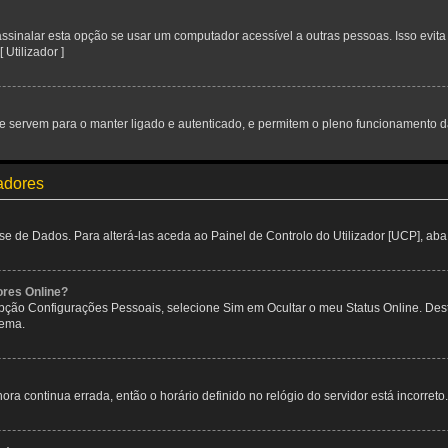
inalar esta opção se usar um computador acessível a outras pessoas. Isso evita 
 Utilizador ]
 servem para o manter ligado e autenticado, e permitem o pleno funcionamento da
zadores
de Dados. Para alterá-las aceda ao Painel de Controlo do Utilizador [UCP], aba P
ores Online?
 opção Configurações Pessoais, selecione Sim em Ocultar o meu Status Online. De
tema.
ora continua errada, então o horário definido no relógio do servidor está incorreto.