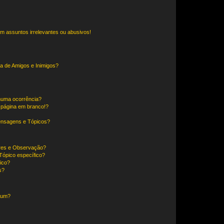
m assuntos irrelevantes ou abusivos!
a de Amigos e Inimigos?
huma ocorrência?
 página em branco!?
ensagens e Tópicos?
ores e Observação?
ópico específico?
ico?
s?
órum?