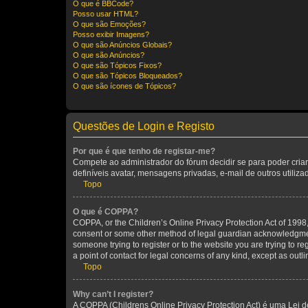
O que é BBCode?
Posso usar HTML?
O que são Emoções?
Posso exibir Imagens?
O que são Anúncios Globais?
O que são Anúncios?
O que são Tópicos Fixos?
O que são Tópicos Bloqueados?
O que são ícones de Tópicos?
Questões de Login e Registo
Por que é que tenho de registar-me?
Compete ao administrador do fórum decidir se para poder criar
definíveis avatar, mensagens privadas, e-mail de outros utiliz
Topo
O que é COPPA?
COPPA, or the Children’s Online Privacy Protection Act of 1998, 
consent or some other method of legal guardian acknowledgment, 
someone trying to register or to the website you are trying to r
a point of contact for legal concerns of any kind, except as outl
Topo
Why can’t I register?
A COPPA (Childrens Online Privacy Protection Act) é uma Lei 