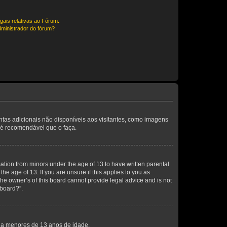
gais relativas ao Fórum.
ministrador do fórum?
entas adicionais não disponíveis aos visitantes, como imagens
o é recomendável que o faça.
mation from minors under the age of 13 to have written parental
e age of 13. If you are unsure if this applies to you as
the owner’s of this board cannot provide legal advice and is not
 board?”.
s a menores de 13 anos de idade.