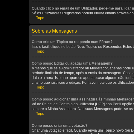
Quando clico no email de um Utilizador, pede-me para ligar 
Só os Utilizadores Registados podem enviar emails através do f
Topo
Sobre as Mensagens
Como crio um Tópico ou respondo num Fórum?
Isso é fácil, clique no botão Novo Tópico ou Responder. Estes 
Topo
Como posso Editar ou apagar uma Mensagem?
A menos que seja Administrador ou Moderador, apenas pode ed
período limitado de tempo, após o envio da mensagem. Caso 
data e a hora. Isto não aparece apenas caso alguém não ten
critério que justificou a edição. Por favor note que os Util
Topo
Como posso adicionar uma assinatura às minhas Mensage
Vá ao Painel de Controlo do Utilizador [UCP] aba Perfil opção
sempre a Minha Assinatura. Nas suas Mensagens pode, se assi
Topo
Como posso criar uma votação?
Criar uma votação é fácil. Quando envia um Tópico novo (ou Ed