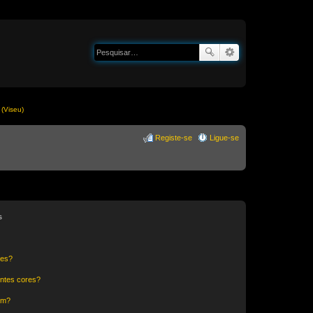
(Viseu)
Registe-se
Ligue-se
s
res?
ntes cores?
um?