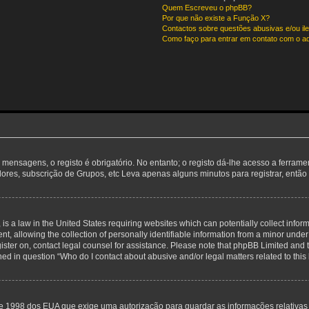
Quem Escreveu o phpBB?
Por que não existe a Função X?
Contactos sobre questões abusivas e/ou ile
Como faço para entrar em contato com o ad
 mensagens, o registo é obrigatório. No entanto; o registo dá-lhe acesso a ferram
adores, subscrição de Grupos, etc Leva apenas alguns minutos para registrar, entã
is a law in the United States requiring websites which can potentially collect infor
allowing the collection of personally identifiable information from a minor under th
egister on, contact legal counsel for assistance. Please note that phpBB Limited and 
ined in question “Who do I contact about abusive and/or legal matters related to this
de 1998 dos EUA que exige uma autorização para guardar as informações relativa