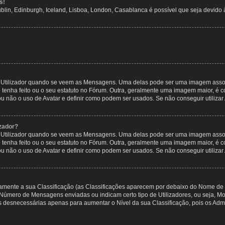
s!
ublin, Edinburgh, Iceland, Lisboa, London, Casablanca é possível que seja devido
tilizador quando se veem as Mensagens. Uma delas pode ser uma imagem associa
 tenha feito ou o seu estatuto no Fórum. Outra, geralmente uma imagem maior, é
ou não o uso de Avatar e definir como podem ser usados. Se não conseguir utilizar
zador?
tilizador quando se veem as Mensagens. Uma delas pode ser uma imagem associa
 tenha feito ou o seu estatuto no Fórum. Outra, geralmente uma imagem maior, é
ou não o uso de Avatar e definir como podem ser usados. Se não conseguir utilizar
etamente a sua Classificação (as Classificações aparecem por debaixo do Nome de 
 o Número de Mensagens enviadas ou indicam certo tipo de Utilizadores, ou seja, 
 desnecessárias apenas para aumentar o Nível da sua Classificação, pois os Ad