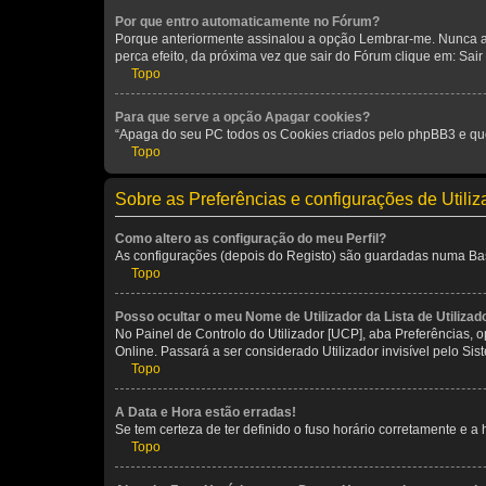
Por que entro automaticamente no Fórum?
Porque anteriormente assinalou a opção Lembrar-me. Nunca ass
perca efeito, da próxima vez que sair do Fórum clique em: Sair [
Topo
Para que serve a opção Apagar cookies?
“Apaga do seu PC todos os Cookies criados pelo phpBB3 e que
Topo
Sobre as Preferências e configurações de Utili
Como altero as configuração do meu Perfil?
As configurações (depois do Registo) são guardadas numa Base 
Topo
Posso ocultar o meu Nome de Utilizador da Lista de Utilizad
No Painel de Controlo do Utilizador [UCP], aba Preferências,
Online. Passará a ser considerado Utilizador invisível pelo Sis
Topo
A Data e Hora estão erradas!
Se tem certeza de ter definido o fuso horário corretamente e a h
Topo