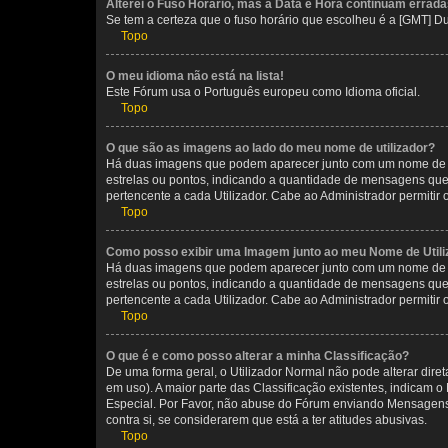
Alterei o Fuso Horário, mas a Data e Hora continuam errada
Se tem a certeza que o fuso horário que escolheu é a [GMT] D
Topo
O meu idioma não está na lista!
Este Fórum usa o Português europeu como Idioma oficial.
Topo
O que são as imagens ao lado do meu nome de utilizador?
Há duas imagens que podem aparecer junto com um nome de U
estrelas ou pontos, indicando a quantidade de mensagens que
pertencente a cada Utilizador. Cabe ao Administrador permitir 
Topo
Como posso exibir uma Imagem junto ao meu Nome de Utili
Há duas imagens que podem aparecer junto com um nome de U
estrelas ou pontos, indicando a quantidade de mensagens que
pertencente a cada Utilizador. Cabe ao Administrador permitir 
Topo
O que é e como posso alterar a minha Classificação?
De uma forma geral, o Utilizador Normal não pode alterar dir
em uso). A maior parte das Classificação existentes, indicam
Especial. Por Favor, não abuse do Fórum enviando Mensagens
contra si, se considerarem que está a ter atitudes abusivas.
Topo