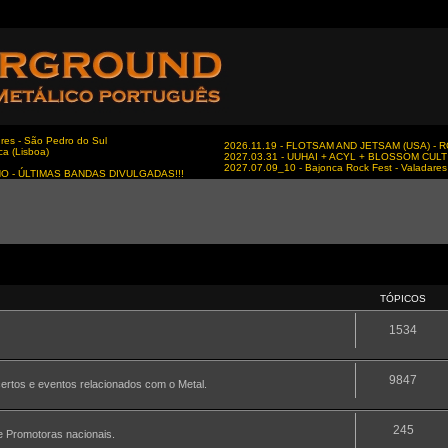
es - São Pedro do Sul
2026.11.19 - FLOTSAM AND JETSAM (USA) - RC
ca (Lisboa)
2027.03.31 - UUHAI + ACYL + BLOSSOM CULT - 
2027.07.09_10 - Bajonca Rock Fest - Valadares 
NO - ÚLTIMAS BANDAS DIVULGADAS!!!
TÓPICOS
1534
9847
certos e eventos relacionados com o Metal.
245
 e Promotoras nacionais.