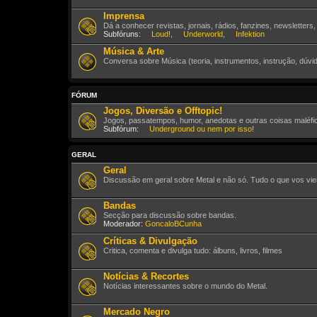
Imprensa
Dá a conhecer revistas, jornais, rádios, fanzines, newsletters
Subfóruns:
Loud!
,
Underworld
,
Infektion
Música & Arte
Conversa sobre Música (teoria, instrumentos, instrução, dúvid
FÓRUM
Jogos, Diversão e Offtopic!
Jogos, passatempos, humor, anedotas e outras coisas maléfic
Subfórum:
Underground ou nem por isso!
GERAL
Geral
Discussão em geral sobre Metal e não só. Tudo o que vos vie
Bandas
Secção para discussão sobre bandas.
Moderador:
GoncaloBCunha
Críticas & Divulgação
Critica, comenta e divulga tudo: álbuns, livros, filmes
Notícias & Recortes
Notícias interessantes sobre o mundo do Metal.
Mercado Negro