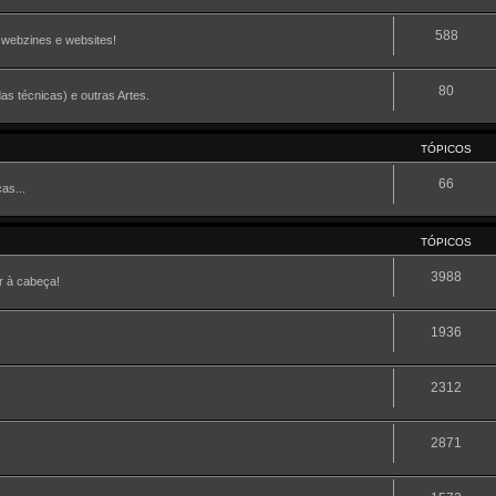
588
, webzines e websites!
80
as técnicas) e outras Artes.
TÓPICOS
66
as...
TÓPICOS
3988
r à cabeça!
1936
2312
2871