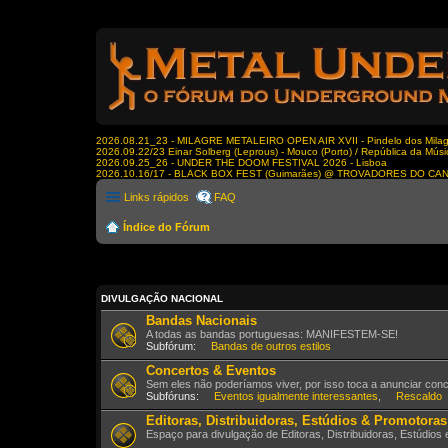
2026.08.21_23 - MILAGRE METALEIRO OPEN AIR XVII - Pindelo dos Milagr
2026.09.22/23 Einar Solberg (Leprous) - Mouco (Porto) / República da Músi
2026.09.25_26 - UNDER THE DOOM FESTIVAL 2026 - Lisboa
2026.10.16/17 - BLACK BOX FEST (Guimarães) @ TROVADORES DO CA
Links rápidos
FAQ
Índice do Fórum
DIVULGAÇÃO NACIONAL
Bandas Nacionais
A todas as bandas portuguesas: MANIFESTEM-SE!
Subfórum:
Bandas de outros estilos
Concertos & Eventos
Sem eles não poderíamos viver, por isso toca a anunciar con
Subfóruns:
Eventos igualmente interessantes
,
Rescaldo
Editoras, Distribuidoras, Estúdios & Promotoras
Espaço para divulgação de Editoras, Distribuidoras, Estúdios