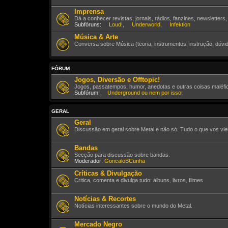
Imprensa
Dá a conhecer revistas, jornais, rádios, fanzines, newsletters
Subfóruns:
Loud!
,
Underworld
,
Infektion
Música & Arte
Conversa sobre Música (teoria, instrumentos, instrução, dúvid
FÓRUM
Jogos, Diversão e Offtopic!
Jogos, passatempos, humor, anedotas e outras coisas maléfic
Subfórum:
Underground ou nem por isso!
GERAL
Geral
Discussão em geral sobre Metal e não só. Tudo o que vos vie
Bandas
Secção para discussão sobre bandas.
Moderador:
GoncaloBCunha
Críticas & Divulgação
Critica, comenta e divulga tudo: álbuns, livros, filmes
Notícias & Recortes
Notícias interessantes sobre o mundo do Metal.
Mercado Negro