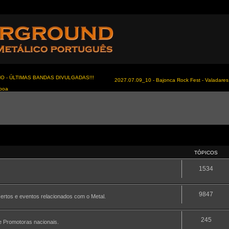
NO - ÚLTIMAS BANDAS DIVULGADAS!!!
2027.07.09_10 - Bajonca Rock Fest - Valadares 
sboa
TÓPICOS
1534
9847
certos e eventos relacionados com o Metal.
245
 e Promotoras nacionais.