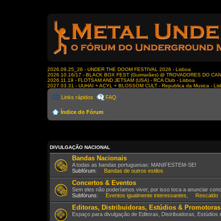
2026.09.25_26 - UNDER THE DOOM FESTIVAL 2026 - Lisboa
2026.10.16/17 - BLACK BOX FEST (Guimarães) @ TROVADORES DO CA
2026.11.19 - FLOTSAM AND JETSAM (USA) - RCA Club - Lisboa
2027.03.31 - UUHAI + ACYL + BLOSSOM CULT - Republica da Musica - Li
Links rápidos
FAQ
Índice do Fórum
DIVULGAÇÃO NACIONAL
Bandas Nacionais
A todas as bandas portuguesas: MANIFESTEM-SE!
Subfórum:
Bandas de outros estilos
Concertos & Eventos
Sem eles não poderíamos viver, por isso toca a anunciar con
Subfóruns:
Eventos igualmente interessantes
,
Rescaldo
Editoras, Distribuidoras, Estúdios & Promotoras
Espaço para divulgação de Editoras, Distribuidoras, Estúdios