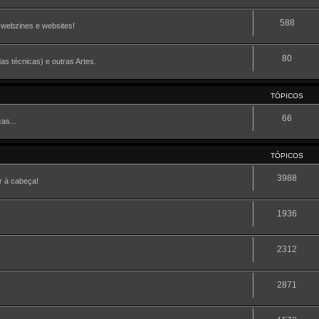
588
, webzines e websites!
80
as técnicas) e outras Artes.
TÓPICOS
66
as...
TÓPICOS
3988
r à cabeça!
1936
2312
2871