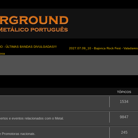
NO - ÚLTIMAS BANDAS DIVULGADAS!!!
2027.07.09_10 - Bajonca Rock Fest - Valadares 
sboa
TÓPICOS
1534
9847
certos e eventos relacionados com o Metal.
245
 e Promotoras nacionais.