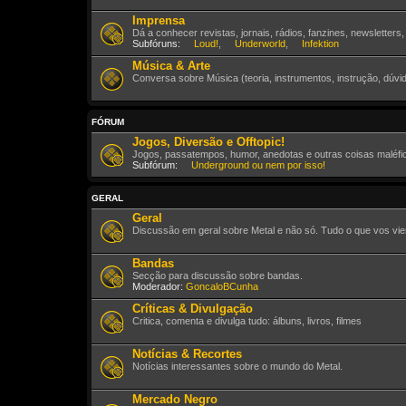
Imprensa
Dá a conhecer revistas, jornais, rádios, fanzines, newsletters
Subfóruns:
Loud!
,
Underworld
,
Infektion
Música & Arte
Conversa sobre Música (teoria, instrumentos, instrução, dúvid
FÓRUM
Jogos, Diversão e Offtopic!
Jogos, passatempos, humor, anedotas e outras coisas maléfic
Subfórum:
Underground ou nem por isso!
GERAL
Geral
Discussão em geral sobre Metal e não só. Tudo o que vos vie
Bandas
Secção para discussão sobre bandas.
Moderador:
GoncaloBCunha
Críticas & Divulgação
Critica, comenta e divulga tudo: álbuns, livros, filmes
Notícias & Recortes
Notícias interessantes sobre o mundo do Metal.
Mercado Negro