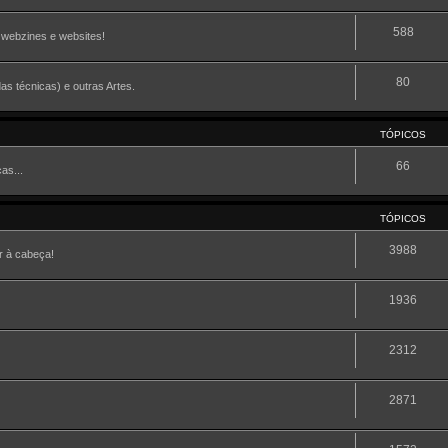
588
, webzines e websites!
80
as técnicas) e outras Artes.
TÓPICOS
66
as...
TÓPICOS
3988
r à cabeça!
1936
2312
2871