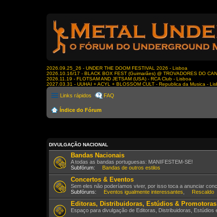
2026.09.25_26 - UNDER THE DOOM FESTIVAL 2026 - Lisboa
2026.10.16/17 - BLACK BOX FEST (Guimarães) @ TROVADORES DO CA
2026.11.19 - FLOTSAM AND JETSAM (USA) - RCA Club - Lisboa
2027.03.31 - UUHAI + ACYL + BLOSSOM CULT - Republica da Musica - Li
Links rápidos
FAQ
Índice do Fórum
DIVULGAÇÃO NACIONAL
Bandas Nacionais
A todas as bandas portuguesas: MANIFESTEM-SE!
Subfórum:
Bandas de outros estilos
Concertos & Eventos
Sem eles não poderíamos viver, por isso toca a anunciar con
Subfóruns:
Eventos igualmente interessantes
,
Rescaldo
Editoras, Distribuidoras, Estúdios & Promotoras
Espaço para divulgação de Editoras, Distribuidoras, Estúdios