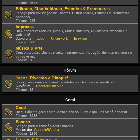
Tópicos:
9847
Editoras, Distribuidoras, Estúdios & Promotoras
Espaço para divulgação de Editoras, Distribuidoras, Estúdios e Promotoras
nacionais.
Tópicos:
245
Imprensa
Dá a conhecer revistas, jornais, rádios, fanzines, newsletters, webzines e
websites!
Subfóruns:
Loud!
,
Underworld
,
Infektion
Tópicos:
588
Música & Arte
Conversa sobre Música (teoria, instrumentos, instrução, dúvidas técnicas) e
outras Artes.
Tópicos:
80
Fórum
Jogos, Diversão e Offtopic!
Jogos, passatempos, humor, anedotas e outras coisas maléficas...
Subfórum:
Underground ou nem por isso!
Tópicos:
66
Geral
Geral
Discussão em geral sobre Metal e não só. Tudo o que vos vier à cabeça!
Tópicos:
3988
Bandas
Secção para discussão sobre bandas.
Moderador:
GoncaloBCunha
Tópicos:
1936
Críticas & Divulgação