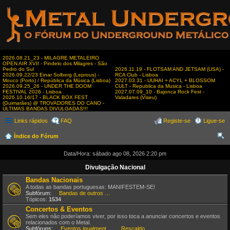
2026.08.21_23 - MILAGRE METALEIRO
OPEN AIR XVII - Pindelo dos Milagres - São
Pedro do Sul
2026.11.19 - FLOTSAM AND JETSAM (USA) -
2026.09.22/23 Einar Solberg (Leprous) -
RCA Club - Lisboa
Mouco (Porto) / República da Música (Lisboa)
2027.03.31 - UUHAI + ACYL + BLOSSOM
2026.09.25_26 - UNDER THE DOOM
CULT - Republica da Musica - Lisboa
FESTIVAL 2026 - Lisboa
2027.07.09_10 - Bajonca Rock Fest -
2026.10.16/17 - BLACK BOX FEST
Valadares (Viseu)
(Guimarães) @ TROVADORES DO CANO -
ÚLTIMAS BANDAS DIVULGADAS!!!
Links rápidos
FAQ
Registe-se
Ligue-se
Índice do Fórum
es
Data/Hora: sábado ago 08, 2026 2:20 pm
qui
Divulgação Nacional
sar
Bandas Nacionais
A todas as bandas portuguesas: MANIFESTEM-SE!
Subfórum:
Bandas de outros estilos
Tópicos:
1534
Concertos & Eventos
Sem eles não poderíamos viver, por isso toca a anunciar concertos e eventos
relacionados com o Metal.
Subfóruns:
Eventos igualmente interessantes
,
Rescaldo