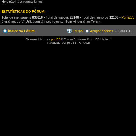
Hoje não há aniversariantes
ESTATÍSTICAS DO FÓRUM:
Total de mensagens
836118
• Total de tópicos
25100
• Total de membros
12106
•
Ponti233
é o(a) nosso(a) Utilizador(a) mais recente. Bem-vindo(a) ao Fórum
Índice do Fórum
Equipa
Apagar cookies
Hora UTC
Desenvolvido por
phpBB
® Forum Software © phpBB Limited
Traduzido por phpBB Portugal