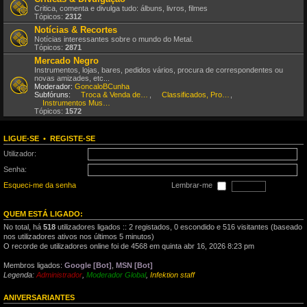
Critica, comenta e divulga tudo: álbuns, livros, filmes
Tópicos:
2312
Notícias & Recortes
Notícias interessantes sobre o mundo do Metal.
Tópicos:
2871
Mercado Negro
Instrumentos, lojas, bares, pedidos vários, procura de correspondentes ou
novas amizades, etc...
Moderador:
GoncaloBCunha
Subfóruns:
Troca & Venda de CDs, DVDs, etc
,
Classificados, Procura & Oferta de Músicos
,
Instrumentos Musicais
Tópicos:
1572
LIGUE-SE
•
REGISTE-SE
Utilizador:
Senha:
Esqueci-me da senha
Lembrar-me
QUEM ESTÁ LIGADO:
No total, há
518
utilizadores ligados :: 2 registados, 0 escondido e 516 visitantes (baseado
nos utilizadores ativos nos últimos 5 minutos)
O recorde de utilizadores online foi de 4568 em quinta abr 16, 2026 8:23 pm
Membros ligados:
Google [Bot]
,
MSN [Bot]
Legenda:
Administrador
,
Moderador Global
,
Infektion staff
ANIVERSARIANTES