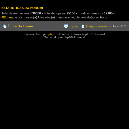
ESTATÍSTICAS DO FÓRUM:
Total de mensagens
836080
• Total de tópicos
25100
• Total de membros
12105
•
4815amc
é o(a) nosso(a) Utilizador(a) mais recente. Bem-vindo(a) ao Fórum
Índice do Fórum
Equipa
Apagar cookies
Hora UTC
Desenvolvido por
phpBB
® Forum Software © phpBB Limited
Traduzido por phpBB Portugal