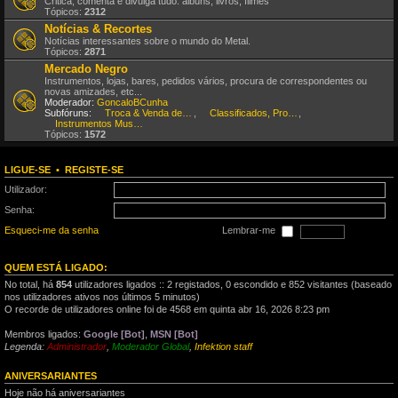
Critica, comenta e divulga tudo: álbuns, livros, filmes
Tópicos:
2312
Notícias & Recortes
Notícias interessantes sobre o mundo do Metal.
Tópicos:
2871
Mercado Negro
Instrumentos, lojas, bares, pedidos vários, procura de correspondentes ou
novas amizades, etc...
Moderador:
GoncaloBCunha
Subfóruns:
Troca & Venda de CDs, DVDs, etc
,
Classificados, Procura & Oferta de Músicos
,
Instrumentos Musicais
Tópicos:
1572
LIGUE-SE
•
REGISTE-SE
Utilizador:
Senha:
Esqueci-me da senha
Lembrar-me
QUEM ESTÁ LIGADO:
No total, há
854
utilizadores ligados :: 2 registados, 0 escondido e 852 visitantes (baseado
nos utilizadores ativos nos últimos 5 minutos)
O recorde de utilizadores online foi de 4568 em quinta abr 16, 2026 8:23 pm
Membros ligados:
Google [Bot]
,
MSN [Bot]
Legenda:
Administrador
,
Moderador Global
,
Infektion staff
ANIVERSARIANTES
Hoje não há aniversariantes