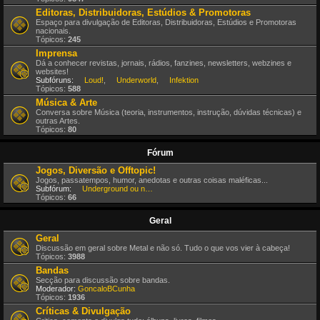
Editoras, Distribuidoras, Estúdios & Promotoras
Espaço para divulgação de Editoras, Distribuidoras, Estúdios e Promotoras
nacionais.
Tópicos:
245
Imprensa
Dá a conhecer revistas, jornais, rádios, fanzines, newsletters, webzines e
websites!
Subfóruns:
Loud!
,
Underworld
,
Infektion
Tópicos:
588
Música & Arte
Conversa sobre Música (teoria, instrumentos, instrução, dúvidas técnicas) e
outras Artes.
Tópicos:
80
Fórum
Jogos, Diversão e Offtopic!
Jogos, passatempos, humor, anedotas e outras coisas maléficas...
Subfórum:
Underground ou nem por isso!
Tópicos:
66
Geral
Geral
Discussão em geral sobre Metal e não só. Tudo o que vos vier à cabeça!
Tópicos:
3988
Bandas
Secção para discussão sobre bandas.
Moderador:
GoncaloBCunha
Tópicos:
1936
Críticas & Divulgação