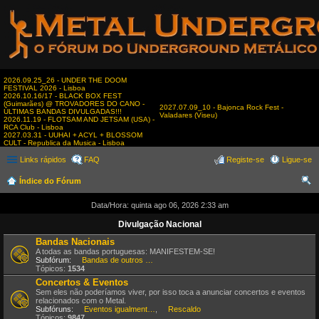
2026.09.25_26 - UNDER THE DOOM
FESTIVAL 2026 - Lisboa
2026.10.16/17 - BLACK BOX FEST
(Guimarães) @ TROVADORES DO CANO -
2027.07.09_10 - Bajonca Rock Fest -
ÚLTIMAS BANDAS DIVULGADAS!!!
Valadares (Viseu)
2026.11.19 - FLOTSAM AND JETSAM (USA) -
RCA Club - Lisboa
2027.03.31 - UUHAI + ACYL + BLOSSOM
CULT - Republica da Musica - Lisboa
Links rápidos
FAQ
Registe-se
Ligue-se
Índice do Fórum
es
Data/Hora: quinta ago 06, 2026 2:33 am
qui
Divulgação Nacional
sar
Bandas Nacionais
A todas as bandas portuguesas: MANIFESTEM-SE!
Subfórum:
Bandas de outros estilos
Tópicos:
1534
Concertos & Eventos
Sem eles não poderíamos viver, por isso toca a anunciar concertos e eventos
relacionados com o Metal.
Subfóruns:
Eventos igualmente interessantes
,
Rescaldo
Tópicos:
9847