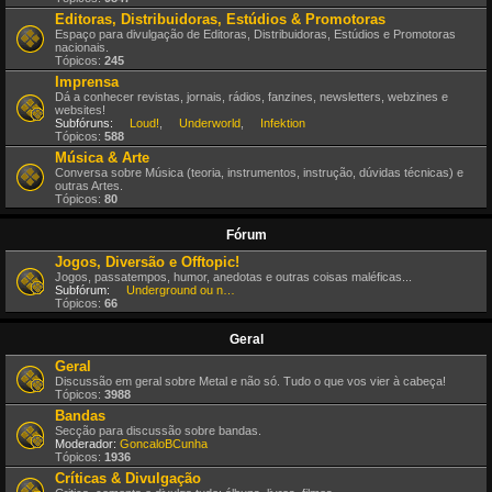
Editoras, Distribuidoras, Estúdios & Promotoras
Espaço para divulgação de Editoras, Distribuidoras, Estúdios e Promotoras
nacionais.
Tópicos:
245
Imprensa
Dá a conhecer revistas, jornais, rádios, fanzines, newsletters, webzines e
websites!
Subfóruns:
Loud!
,
Underworld
,
Infektion
Tópicos:
588
Música & Arte
Conversa sobre Música (teoria, instrumentos, instrução, dúvidas técnicas) e
outras Artes.
Tópicos:
80
Fórum
Jogos, Diversão e Offtopic!
Jogos, passatempos, humor, anedotas e outras coisas maléficas...
Subfórum:
Underground ou nem por isso!
Tópicos:
66
Geral
Geral
Discussão em geral sobre Metal e não só. Tudo o que vos vier à cabeça!
Tópicos:
3988
Bandas
Secção para discussão sobre bandas.
Moderador:
GoncaloBCunha
Tópicos:
1936
Críticas & Divulgação