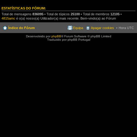
ESTATÍSTICAS DO FÓRUM:
Total de mensagens
836095
• Total de tópicos
25100
• Total de membros
12105
•
4815amc
é o(a) nosso(a) Utilizador(a) mais recente. Bem-vindo(a) ao Fórum
Índice do Fórum
Equipa
Apagar cookies
Hora UTC
Desenvolvido por
phpBB
® Forum Software © phpBB Limited
Traduzido por phpBB Portugal