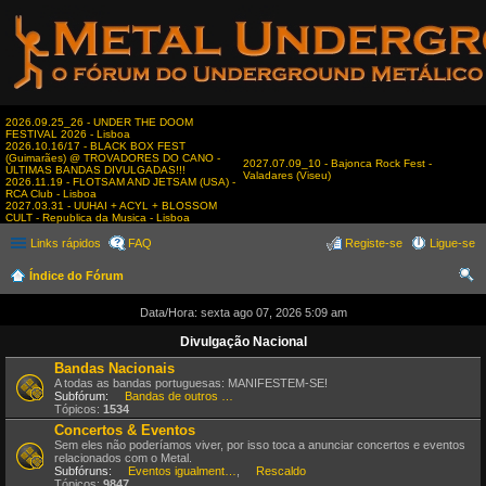
2026.09.25_26 - UNDER THE DOOM
FESTIVAL 2026 - Lisboa
2026.10.16/17 - BLACK BOX FEST
(Guimarães) @ TROVADORES DO CANO -
2027.07.09_10 - Bajonca Rock Fest -
ÚLTIMAS BANDAS DIVULGADAS!!!
Valadares (Viseu)
2026.11.19 - FLOTSAM AND JETSAM (USA) -
RCA Club - Lisboa
2027.03.31 - UUHAI + ACYL + BLOSSOM
CULT - Republica da Musica - Lisboa
Links rápidos
FAQ
Registe-se
Ligue-se
Índice do Fórum
es
Data/Hora: sexta ago 07, 2026 5:09 am
qui
Divulgação Nacional
sar
Bandas Nacionais
A todas as bandas portuguesas: MANIFESTEM-SE!
Subfórum:
Bandas de outros estilos
Tópicos:
1534
Concertos & Eventos
Sem eles não poderíamos viver, por isso toca a anunciar concertos e eventos
relacionados com o Metal.
Subfóruns:
Eventos igualmente interessantes
,
Rescaldo
Tópicos:
9847