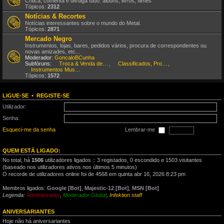
Critica, comenta e divulga tudo: álbuns, livros, filmes
Tópicos:
2312
Notícias & Recortes
Notícias interessantes sobre o mundo do Metal.
Tópicos:
2871
Mercado Negro
Instrumentos, lojas, bares, pedidos vários, procura de correspondentes ou
novas amizades, etc...
Moderador:
GoncaloBCunha
Subfóruns:
Troca & Venda de CDs, DVDs, etc
,
Classificados, Procura & Oferta de Músicos
,
Instrumentos Musicais
Tópicos:
1572
LIGUE-SE
•
REGISTE-SE
Utilizador:
Senha:
Esqueci-me da senha
Lembrar-me
QUEM ESTÁ LIGADO:
No total, há
1506
utilizadores ligados :: 3 registados, 0 escondido e 1503 visitantes
(baseado nos utilizadores ativos nos últimos 5 minutos)
O recorde de utilizadores online foi de 4568 em quinta abr 16, 2026 8:23 pm
Membros ligados:
Google [Bot]
,
Majestic-12 [Bot]
,
MSN [Bot]
Legenda:
Administrador
,
Moderador Global
,
Infektion staff
ANIVERSARIANTES
Hoje não há aniversariantes