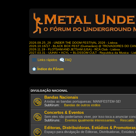
2026.09.25_26 - UNDER THE DOOM FESTIVAL 2026 - Lisboa
2026.10.16/17 - BLACK BOX FEST (Guimarães) @ TROVADORES DO CA
2026.11.19 - FLOTSAM AND JETSAM (USA) - RCA Club - Lisboa
2027.03.31 - UUHAI + ACYL + BLOSSOM CULT - Republica da Musica - Li
Links rápidos
FAQ
Índice do Fórum
DIVULGAÇÃO NACIONAL
Bandas Nacionais
A todas as bandas portuguesas: MANIFESTEM-SE!
Subfórum:
Bandas de outros estilos
Concertos & Eventos
Sem eles não poderíamos viver, por isso toca a anunciar con
Subfóruns:
Eventos igualmente interessantes
,
Rescaldo
Editoras, Distribuidoras, Estúdios & Promotoras
Espaço para divulgação de Editoras, Distribuidoras, Estúdios