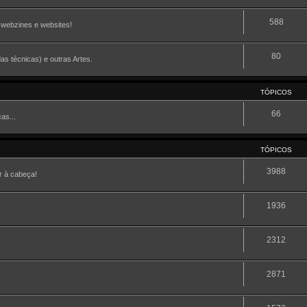
588
, webzines e websites!
80
as técnicas) e outras Artes.
TÓPICOS
66
as...
TÓPICOS
3988
r à cabeça!
1936
2312
2871