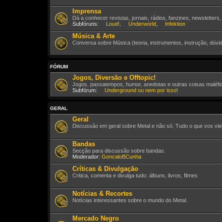
Imprensa
Dá a conhecer revistas, jornais, rádios, fanzines, newsletters
Subfóruns:
Loud!
,
Underworld
,
Infektion
Música & Arte
Conversa sobre Música (teoria, instrumentos, instrução, dúvid
FÓRUM
Jogos, Diversão e Offtopic!
Jogos, passatempos, humor, anedotas e outras coisas maléfic
Subfórum:
Underground ou nem por isso!
GERAL
Geral
Discussão em geral sobre Metal e não só. Tudo o que vos vie
Bandas
Secção para discussão sobre bandas.
Moderador:
GoncaloBCunha
Críticas & Divulgação
Critica, comenta e divulga tudo: álbuns, livros, filmes
Notícias & Recortes
Notícias interessantes sobre o mundo do Metal.
Mercado Negro