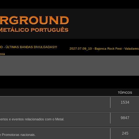
NO - ÚLTIMAS BANDAS DIVULGADAS!!!
2027.07.09_10 - Bajonca Rock Fest - Valadares 
sboa
TÓPICOS
1534
9847
certos e eventos relacionados com o Metal.
245
 e Promotoras nacionais.