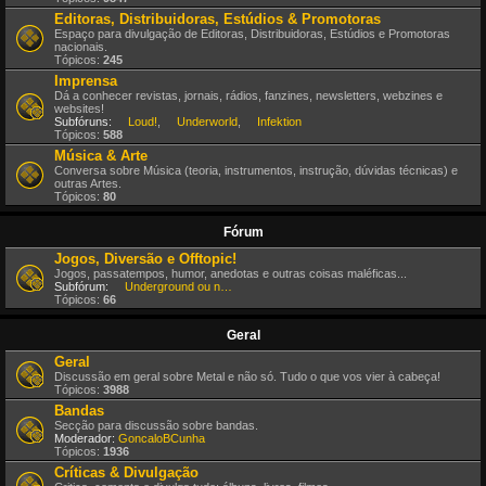
Editoras, Distribuidoras, Estúdios & Promotoras
Espaço para divulgação de Editoras, Distribuidoras, Estúdios e Promotoras
nacionais.
Tópicos:
245
Imprensa
Dá a conhecer revistas, jornais, rádios, fanzines, newsletters, webzines e
websites!
Subfóruns:
Loud!
,
Underworld
,
Infektion
Tópicos:
588
Música & Arte
Conversa sobre Música (teoria, instrumentos, instrução, dúvidas técnicas) e
outras Artes.
Tópicos:
80
Fórum
Jogos, Diversão e Offtopic!
Jogos, passatempos, humor, anedotas e outras coisas maléficas...
Subfórum:
Underground ou nem por isso!
Tópicos:
66
Geral
Geral
Discussão em geral sobre Metal e não só. Tudo o que vos vier à cabeça!
Tópicos:
3988
Bandas
Secção para discussão sobre bandas.
Moderador:
GoncaloBCunha
Tópicos:
1936
Críticas & Divulgação