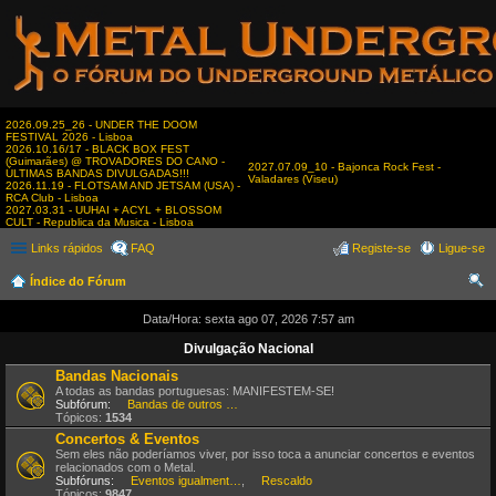
2026.09.25_26 - UNDER THE DOOM
FESTIVAL 2026 - Lisboa
2026.10.16/17 - BLACK BOX FEST
(Guimarães) @ TROVADORES DO CANO -
2027.07.09_10 - Bajonca Rock Fest -
ÚLTIMAS BANDAS DIVULGADAS!!!
Valadares (Viseu)
2026.11.19 - FLOTSAM AND JETSAM (USA) -
RCA Club - Lisboa
2027.03.31 - UUHAI + ACYL + BLOSSOM
CULT - Republica da Musica - Lisboa
Links rápidos
FAQ
Registe-se
Ligue-se
Índice do Fórum
es
Data/Hora: sexta ago 07, 2026 7:57 am
qui
Divulgação Nacional
sar
Bandas Nacionais
A todas as bandas portuguesas: MANIFESTEM-SE!
Subfórum:
Bandas de outros estilos
Tópicos:
1534
Concertos & Eventos
Sem eles não poderíamos viver, por isso toca a anunciar concertos e eventos
relacionados com o Metal.
Subfóruns:
Eventos igualmente interessantes
,
Rescaldo
Tópicos:
9847