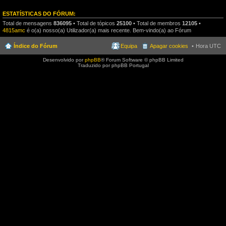
ESTATÍSTICAS DO FÓRUM:
Total de mensagens
836095
• Total de tópicos
25100
• Total de membros
12105
•
4815amc
é o(a) nosso(a) Utilizador(a) mais recente. Bem-vindo(a) ao Fórum
Índice do Fórum
Equipa
Apagar cookies
Hora UTC
Desenvolvido por
phpBB
® Forum Software © phpBB Limited
Traduzido por phpBB Portugal