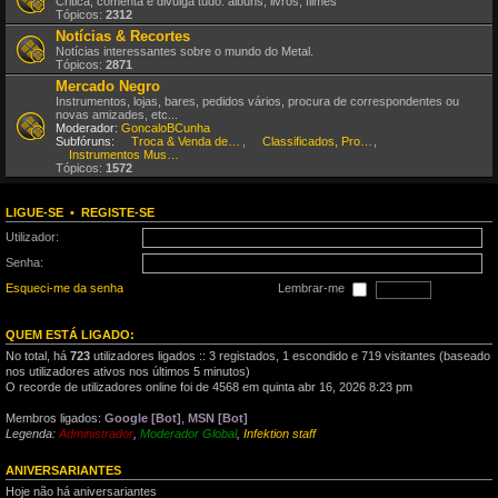
Critica, comenta e divulga tudo: álbuns, livros, filmes
Tópicos:
2312
Notícias & Recortes
Notícias interessantes sobre o mundo do Metal.
Tópicos:
2871
Mercado Negro
Instrumentos, lojas, bares, pedidos vários, procura de correspondentes ou
novas amizades, etc...
Moderador:
GoncaloBCunha
Subfóruns:
Troca & Venda de CDs, DVDs, etc
,
Classificados, Procura & Oferta de Músicos
,
Instrumentos Musicais
Tópicos:
1572
LIGUE-SE
•
REGISTE-SE
Utilizador:
Senha:
Esqueci-me da senha
Lembrar-me
QUEM ESTÁ LIGADO:
No total, há
723
utilizadores ligados :: 3 registados, 1 escondido e 719 visitantes (baseado
nos utilizadores ativos nos últimos 5 minutos)
O recorde de utilizadores online foi de 4568 em quinta abr 16, 2026 8:23 pm
Membros ligados:
Google [Bot]
,
MSN [Bot]
Legenda:
Administrador
,
Moderador Global
,
Infektion staff
ANIVERSARIANTES
Hoje não há aniversariantes