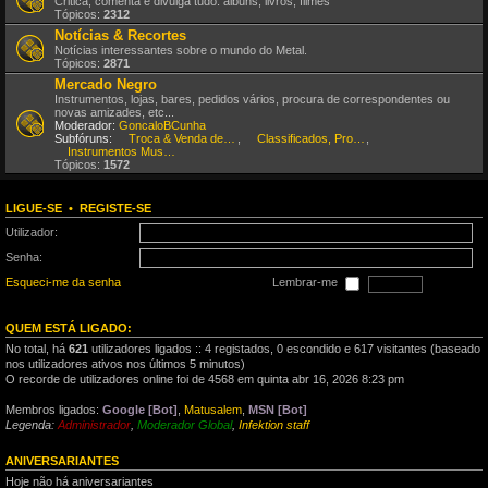
Critica, comenta e divulga tudo: álbuns, livros, filmes
Tópicos:
2312
Notícias & Recortes
Notícias interessantes sobre o mundo do Metal.
Tópicos:
2871
Mercado Negro
Instrumentos, lojas, bares, pedidos vários, procura de correspondentes ou
novas amizades, etc...
Moderador:
GoncaloBCunha
Subfóruns:
Troca & Venda de CDs, DVDs, etc
,
Classificados, Procura & Oferta de Músicos
,
Instrumentos Musicais
Tópicos:
1572
LIGUE-SE
•
REGISTE-SE
Utilizador:
Senha:
Esqueci-me da senha
Lembrar-me
QUEM ESTÁ LIGADO:
No total, há
621
utilizadores ligados :: 4 registados, 0 escondido e 617 visitantes (baseado
nos utilizadores ativos nos últimos 5 minutos)
O recorde de utilizadores online foi de 4568 em quinta abr 16, 2026 8:23 pm
Membros ligados:
Google [Bot]
,
Matusalem
,
MSN [Bot]
Legenda:
Administrador
,
Moderador Global
,
Infektion staff
ANIVERSARIANTES
Hoje não há aniversariantes