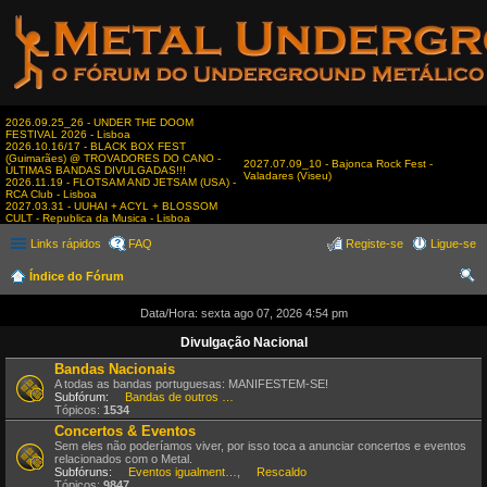
2026.09.25_26 - UNDER THE DOOM
FESTIVAL 2026 - Lisboa
2026.10.16/17 - BLACK BOX FEST
(Guimarães) @ TROVADORES DO CANO -
2027.07.09_10 - Bajonca Rock Fest -
ÚLTIMAS BANDAS DIVULGADAS!!!
Valadares (Viseu)
2026.11.19 - FLOTSAM AND JETSAM (USA) -
RCA Club - Lisboa
2027.03.31 - UUHAI + ACYL + BLOSSOM
CULT - Republica da Musica - Lisboa
Links rápidos
FAQ
Registe-se
Ligue-se
Índice do Fórum
es
Data/Hora: sexta ago 07, 2026 4:54 pm
qui
Divulgação Nacional
sar
Bandas Nacionais
A todas as bandas portuguesas: MANIFESTEM-SE!
Subfórum:
Bandas de outros estilos
Tópicos:
1534
Concertos & Eventos
Sem eles não poderíamos viver, por isso toca a anunciar concertos e eventos
relacionados com o Metal.
Subfóruns:
Eventos igualmente interessantes
,
Rescaldo
Tópicos:
9847