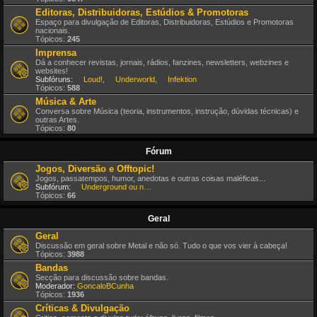
Editoras, Distribuidoras, Estúdios & Promotoras
Espaço para divulgação de Editoras, Distribuidoras, Estúdios e Promotoras
nacionais.
Tópicos:
245
Imprensa
Dá a conhecer revistas, jornais, rádios, fanzines, newsletters, webzines e
websites!
Subfóruns:
Loud!
,
Underworld
,
Infektion
Tópicos:
588
Música & Arte
Conversa sobre Música (teoria, instrumentos, instrução, dúvidas técnicas) e
outras Artes.
Tópicos:
80
Fórum
Jogos, Diversão e Offtopic!
Jogos, passatempos, humor, anedotas e outras coisas maléficas...
Subfórum:
Underground ou nem por isso!
Tópicos:
66
Geral
Geral
Discussão em geral sobre Metal e não só. Tudo o que vos vier à cabeça!
Tópicos:
3988
Bandas
Secção para discussão sobre bandas.
Moderador:
GoncaloBCunha
Tópicos:
1936
Críticas & Divulgação