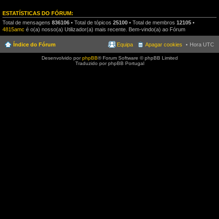
ESTATÍSTICAS DO FÓRUM:
Total de mensagens
836106
• Total de tópicos
25100
• Total de membros
12105
•
4815amc
é o(a) nosso(a) Utilizador(a) mais recente. Bem-vindo(a) ao Fórum
Índice do Fórum
Equipa
Apagar cookies
Hora UTC
Desenvolvido por
phpBB
® Forum Software © phpBB Limited
Traduzido por phpBB Portugal