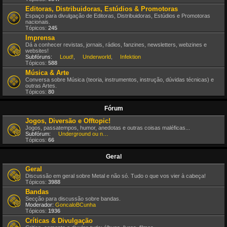
Editoras, Distribuidoras, Estúdios & Promotoras
Espaço para divulgação de Editoras, Distribuidoras, Estúdios e Promotoras
nacionais.
Tópicos:
245
Imprensa
Dá a conhecer revistas, jornais, rádios, fanzines, newsletters, webzines e
websites!
Subfóruns:
Loud!
,
Underworld
,
Infektion
Tópicos:
588
Música & Arte
Conversa sobre Música (teoria, instrumentos, instrução, dúvidas técnicas) e
outras Artes.
Tópicos:
80
Fórum
Jogos, Diversão e Offtopic!
Jogos, passatempos, humor, anedotas e outras coisas maléficas...
Subfórum:
Underground ou nem por isso!
Tópicos:
66
Geral
Geral
Discussão em geral sobre Metal e não só. Tudo o que vos vier à cabeça!
Tópicos:
3988
Bandas
Secção para discussão sobre bandas.
Moderador:
GoncaloBCunha
Tópicos:
1936
Críticas & Divulgação