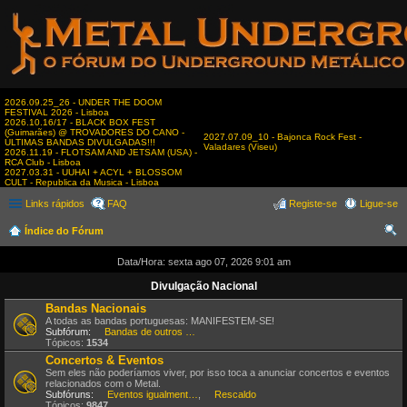
2026.09.25_26 - UNDER THE DOOM
FESTIVAL 2026 - Lisboa
2026.10.16/17 - BLACK BOX FEST
(Guimarães) @ TROVADORES DO CANO -
2027.07.09_10 - Bajonca Rock Fest -
ÚLTIMAS BANDAS DIVULGADAS!!!
Valadares (Viseu)
2026.11.19 - FLOTSAM AND JETSAM (USA) -
RCA Club - Lisboa
2027.03.31 - UUHAI + ACYL + BLOSSOM
CULT - Republica da Musica - Lisboa
Links rápidos
FAQ
Registe-se
Ligue-se
Índice do Fórum
es
Data/Hora: sexta ago 07, 2026 9:01 am
qui
Divulgação Nacional
sar
Bandas Nacionais
A todas as bandas portuguesas: MANIFESTEM-SE!
Subfórum:
Bandas de outros estilos
Tópicos:
1534
Concertos & Eventos
Sem eles não poderíamos viver, por isso toca a anunciar concertos e eventos
relacionados com o Metal.
Subfóruns:
Eventos igualmente interessantes
,
Rescaldo
Tópicos:
9847