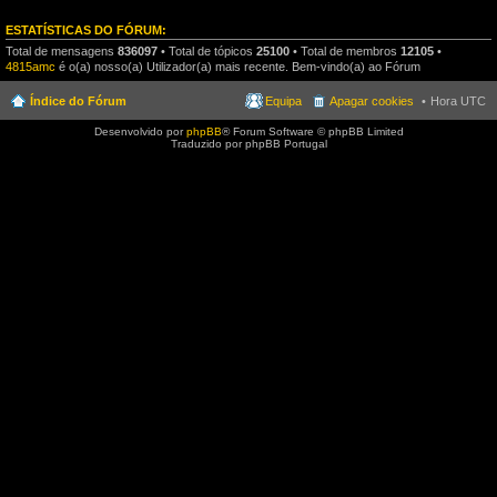
ESTATÍSTICAS DO FÓRUM:
Total de mensagens
836097
• Total de tópicos
25100
• Total de membros
12105
•
4815amc
é o(a) nosso(a) Utilizador(a) mais recente. Bem-vindo(a) ao Fórum
Índice do Fórum
Equipa
Apagar cookies
Hora UTC
Desenvolvido por
phpBB
® Forum Software © phpBB Limited
Traduzido por phpBB Portugal