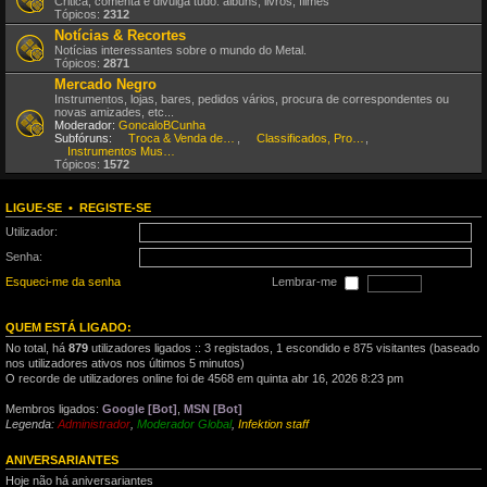
Critica, comenta e divulga tudo: álbuns, livros, filmes
Tópicos:
2312
Notícias & Recortes
Notícias interessantes sobre o mundo do Metal.
Tópicos:
2871
Mercado Negro
Instrumentos, lojas, bares, pedidos vários, procura de correspondentes ou
novas amizades, etc...
Moderador:
GoncaloBCunha
Subfóruns:
Troca & Venda de CDs, DVDs, etc
,
Classificados, Procura & Oferta de Músicos
,
Instrumentos Musicais
Tópicos:
1572
LIGUE-SE
•
REGISTE-SE
Utilizador:
Senha:
Esqueci-me da senha
Lembrar-me
QUEM ESTÁ LIGADO:
No total, há
879
utilizadores ligados :: 3 registados, 1 escondido e 875 visitantes (baseado
nos utilizadores ativos nos últimos 5 minutos)
O recorde de utilizadores online foi de 4568 em quinta abr 16, 2026 8:23 pm
Membros ligados:
Google [Bot]
,
MSN [Bot]
Legenda:
Administrador
,
Moderador Global
,
Infektion staff
ANIVERSARIANTES
Hoje não há aniversariantes