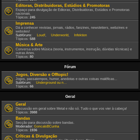
Editoras, Distribuidoras, Estúdios & Promotoras
Espaço para divulgação de Editoras, Distribuidoras, Estúdios e Promotoras
nacionais.
Tópicos:
245
Imprensa
Dá a conhecer revistas, jornais, rádios, fanzines, newsletters, webzines e
websites!
Subfóruns:
Loud!
,
Underworld
,
Infektion
Tópicos:
588
Música & Arte
Conversa sobre Música (teoria, instrumentos, instrução, dúvidas técnicas) e
outras Artes.
Tópicos:
80
Fórum
Jogos, Diversão e Offtopic!
Jogos, passatempos, humor, anedotas e outras coisas maléficas...
Subfórum:
Underground ou nem por isso!
Tópicos:
66
Geral
Geral
Discussão em geral sobre Metal e não só. Tudo o que vos vier à cabeça!
Tópicos:
3988
Bandas
Secção para discussão sobre bandas.
Moderador:
GoncaloBCunha
Tópicos:
1936
Críticas & Divulgação