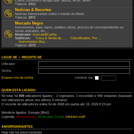
Critica, comenta e divulga tudo: álbuns, livros, filmes
Tópicos:
2312
Notícias & Recortes
Notícias interessantes sobre o mundo do Metal.
Tópicos:
2871
Mercado Negro
Instrumentos, lojas, bares, pedidos vários, procura de correspondentes ou
novas amizades, etc...
Moderador:
GoncaloBCunha
Subfóruns:
Troca & Venda de CDs, DVDs, etc
,
Classificados, Procura & Oferta de Músicos
,
Instrumentos Musicais
Tópicos:
1572
LIGUE-SE
•
REGISTE-SE
Utilizador:
Senha:
Esqueci-me da senha
Lembrar-me
QUEM ESTÁ LIGADO:
No total, há
499
utilizadores ligados :: 2 registados, 1 escondido e 496 visitantes (baseado
nos utilizadores ativos nos últimos 5 minutos)
O recorde de utilizadores online foi de 4568 em quinta abr 16, 2026 8:23 pm
Membros ligados:
Google [Bot]
Legenda:
Administrador
,
Moderador Global
,
Infektion staff
ANIVERSARIANTES
Hoje não há aniversariantes