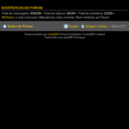
ESTATÍSTICAS DO FÓRUM:
Total de mensagens
836108
• Total de tópicos
25100
• Total de membros
12105
•
4815amc
é o(a) nosso(a) Utilizador(a) mais recente. Bem-vindo(a) ao Fórum
Índice do Fórum
Equipa
Apagar cookies
Hora UTC
Desenvolvido por
phpBB
® Forum Software © phpBB Limited
Traduzido por phpBB Portugal