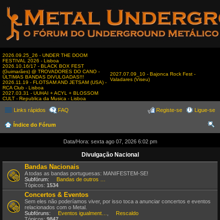
2026.09.25_26 - UNDER THE DOOM
FESTIVAL 2026 - Lisboa
2026.10.16/17 - BLACK BOX FEST
(Guimarães) @ TROVADORES DO CANO -
2027.07.09_10 - Bajonca Rock Fest -
ÚLTIMAS BANDAS DIVULGADAS!!!
Valadares (Viseu)
2026.11.19 - FLOTSAM AND JETSAM (USA) -
RCA Club - Lisboa
2027.03.31 - UUHAI + ACYL + BLOSSOM
CULT - Republica da Musica - Lisboa
Links rápidos
FAQ
Registe-se
Ligue-se
Índice do Fórum
es
Data/Hora: sexta ago 07, 2026 6:02 pm
qui
Divulgação Nacional
sar
Bandas Nacionais
A todas as bandas portuguesas: MANIFESTEM-SE!
Subfórum:
Bandas de outros estilos
Tópicos:
1534
Concertos & Eventos
Sem eles não poderíamos viver, por isso toca a anunciar concertos e eventos
relacionados com o Metal.
Subfóruns:
Eventos igualmente interessantes
,
Rescaldo
Tópicos:
9847