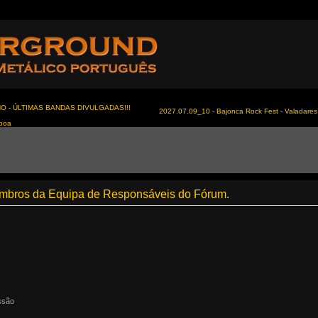
NO - ÚLTIMAS BANDAS DIVULGADAS!!!
2027.07.09_10 - Bajonca Rock Fest - Valadares 
sboa
membros da Equipa de Responsáveis do Fórum.
ssão