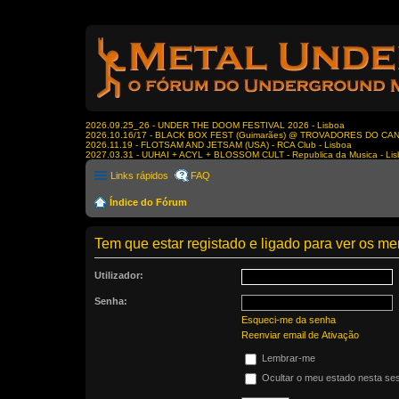
2026.09.25_26 - UNDER THE DOOM FESTIVAL 2026 - Lisboa
2026.10.16/17 - BLACK BOX FEST (Guimarães) @ TROVADORES DO CA
2026.11.19 - FLOTSAM AND JETSAM (USA) - RCA Club - Lisboa
2027.03.31 - UUHAI + ACYL + BLOSSOM CULT - Republica da Musica - Li
Links rápidos
FAQ
Índice do Fórum
Tem que estar registado e ligado para ver os 
Utilizador:
Senha:
Esqueci-me da senha
Reenviar email de Ativação
Lembrar-me
Ocultar o meu estado nesta se