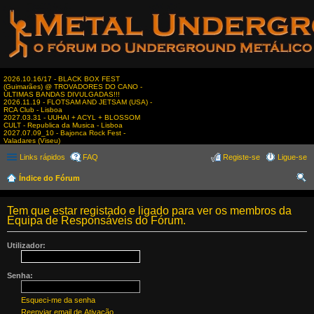
2026.10.16/17 - BLACK BOX FEST
(Guimarães) @ TROVADORES DO CANO -
ÚLTIMAS BANDAS DIVULGADAS!!!
2026.11.19 - FLOTSAM AND JETSAM (USA) -
RCA Club - Lisboa
2027.03.31 - UUHAI + ACYL + BLOSSOM
CULT - Republica da Musica - Lisboa
2027.07.09_10 - Bajonca Rock Fest -
Valadares (Viseu)
Links rápidos
FAQ
Registe-se
Ligue-se
Índice do Fórum
es
Tem que estar registado e ligado para ver os membros da
qui
Equipa de Responsáveis do Fórum.
sar
Utilizador:
Senha:
Esqueci-me da senha
Reenviar email de Ativação