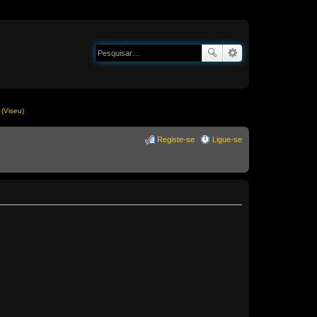
(Viseu)
Registe-se
Ligue-se