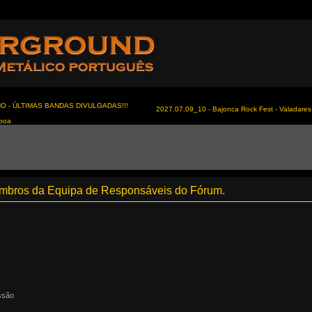
NO - ÚLTIMAS BANDAS DIVULGADAS!!!
2027.07.09_10 - Bajonca Rock Fest - Valadares 
sboa
membros da Equipa de Responsáveis do Fórum.
ssão