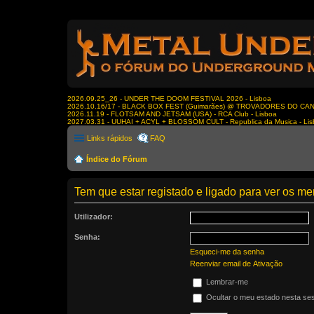
2026.09.25_26 - UNDER THE DOOM FESTIVAL 2026 - Lisboa
2026.10.16/17 - BLACK BOX FEST (Guimarães) @ TROVADORES DO CA
2026.11.19 - FLOTSAM AND JETSAM (USA) - RCA Club - Lisboa
2027.03.31 - UUHAI + ACYL + BLOSSOM CULT - Republica da Musica - Li
Links rápidos
FAQ
Índice do Fórum
Tem que estar registado e ligado para ver os 
Utilizador:
Senha:
Esqueci-me da senha
Reenviar email de Ativação
Lembrar-me
Ocultar o meu estado nesta se