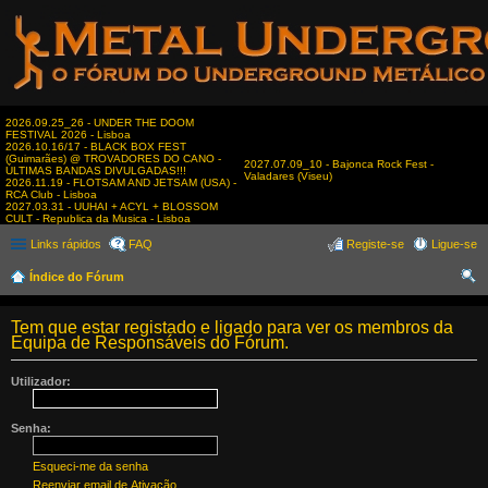
2026.09.25_26 - UNDER THE DOOM
FESTIVAL 2026 - Lisboa
2026.10.16/17 - BLACK BOX FEST
(Guimarães) @ TROVADORES DO CANO -
2027.07.09_10 - Bajonca Rock Fest -
ÚLTIMAS BANDAS DIVULGADAS!!!
Valadares (Viseu)
2026.11.19 - FLOTSAM AND JETSAM (USA) -
RCA Club - Lisboa
2027.03.31 - UUHAI + ACYL + BLOSSOM
CULT - Republica da Musica - Lisboa
Links rápidos
FAQ
Registe-se
Ligue-se
Índice do Fórum
es
Tem que estar registado e ligado para ver os membros da
qui
Equipa de Responsáveis do Fórum.
sar
Utilizador:
Senha:
Esqueci-me da senha
Reenviar email de Ativação