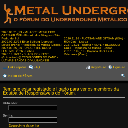
2026.08.21_23 - MILAGRE METALEIRO
OPEN AIR XVII - Pindelo dos Milagres - São
Pedro do Sul
2026.11.19 - FLOTSAM AND JETSAM (USA) -
2026.09.22/23 Einar Solberg (Leprous) -
RCA Club - Lisboa
Mouco (Porto) / República da Música (Lisboa)
2027.03.31 - UUHAI + ACYL + BLOSSOM
2026.09.25_26 - UNDER THE DOOM
CULT - Republica da Musica - Lisboa
FESTIVAL 2026 - Lisboa
2027.07.09_10 - Bajonca Rock Fest -
2026.10.16/17 - BLACK BOX FEST
Valadares (Viseu)
(Guimarães) @ TROVADORES DO CANO -
ÚLTIMAS BANDAS DIVULGADAS!!!
Links rápidos
FAQ
Registe-se
Ligue-se
Índice do Fórum
es
Tem que estar registado e ligado para ver os membros da
qui
Equipa de Responsáveis do Fórum.
sar
Utilizador:
Senha:
Esqueci-me da senha