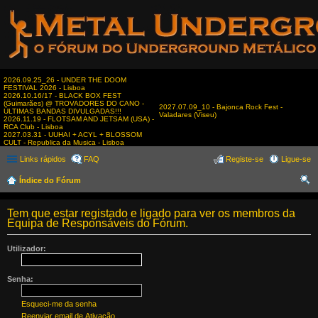
2026.09.25_26 - UNDER THE DOOM
FESTIVAL 2026 - Lisboa
2026.10.16/17 - BLACK BOX FEST
(Guimarães) @ TROVADORES DO CANO -
2027.07.09_10 - Bajonca Rock Fest -
ÚLTIMAS BANDAS DIVULGADAS!!!
Valadares (Viseu)
2026.11.19 - FLOTSAM AND JETSAM (USA) -
RCA Club - Lisboa
2027.03.31 - UUHAI + ACYL + BLOSSOM
CULT - Republica da Musica - Lisboa
Links rápidos
FAQ
Registe-se
Ligue-se
Índice do Fórum
es
Tem que estar registado e ligado para ver os membros da
qui
Equipa de Responsáveis do Fórum.
sar
Utilizador:
Senha:
Esqueci-me da senha
Reenviar email de Ativação