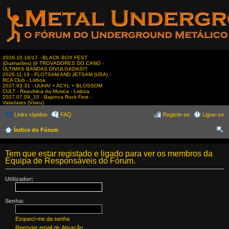
2026.10.16/17 - BLACK BOX FEST
(Guimarães) @ TROVADORES DO CANO -
ÚLTIMAS BANDAS DIVULGADAS!!!
2026.11.19 - FLOTSAM AND JETSAM (USA) -
RCA Club - Lisboa
2027.03.31 - UUHAI + ACYL + BLOSSOM
CULT - Republica da Musica - Lisboa
2027.07.09_10 - Bajonca Rock Fest -
Valadares (Viseu)
Links rápidos
FAQ
Registe-se
Ligue-se
Índice do Fórum
es
Tem que estar registado e ligado para ver os membros da
qui
Equipa de Responsáveis do Fórum.
sar
Utilizador:
Senha:
Esqueci-me da senha
Reenviar email de Ativação