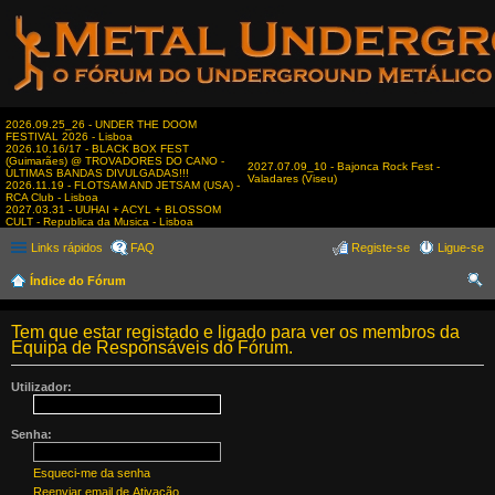
2026.09.25_26 - UNDER THE DOOM
FESTIVAL 2026 - Lisboa
2026.10.16/17 - BLACK BOX FEST
(Guimarães) @ TROVADORES DO CANO -
2027.07.09_10 - Bajonca Rock Fest -
ÚLTIMAS BANDAS DIVULGADAS!!!
Valadares (Viseu)
2026.11.19 - FLOTSAM AND JETSAM (USA) -
RCA Club - Lisboa
2027.03.31 - UUHAI + ACYL + BLOSSOM
CULT - Republica da Musica - Lisboa
Links rápidos
FAQ
Registe-se
Ligue-se
Índice do Fórum
es
Tem que estar registado e ligado para ver os membros da
qui
Equipa de Responsáveis do Fórum.
sar
Utilizador:
Senha:
Esqueci-me da senha
Reenviar email de Ativação