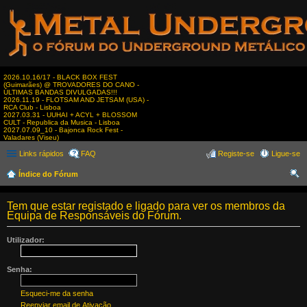
2026.10.16/17 - BLACK BOX FEST
(Guimarães) @ TROVADORES DO CANO -
ÚLTIMAS BANDAS DIVULGADAS!!!
2026.11.19 - FLOTSAM AND JETSAM (USA) -
RCA Club - Lisboa
2027.03.31 - UUHAI + ACYL + BLOSSOM
CULT - Republica da Musica - Lisboa
2027.07.09_10 - Bajonca Rock Fest -
Valadares (Viseu)
Links rápidos
FAQ
Registe-se
Ligue-se
Índice do Fórum
es
Tem que estar registado e ligado para ver os membros da
qui
Equipa de Responsáveis do Fórum.
sar
Utilizador:
Senha:
Esqueci-me da senha
Reenviar email de Ativação