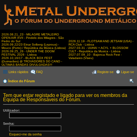
2026.08.21_23 - MILAGRE METALEIRO
OPEN AIR XVII - Pindelo dos Milagres - São
Pedro do Sul
2026.11.19 - FLOTSAM AND JETSAM (USA) -
2026.09.22/23 Einar Solberg (Leprous) -
RCA Club - Lisboa
Mouco (Porto) / República da Música (Lisboa)
2027.03.31 - UUHAI + ACYL + BLOSSOM
2026.09.25_26 - UNDER THE DOOM
CULT - Republica da Musica - Lisboa
FESTIVAL 2026 - Lisboa
2027.07.09_10 - Bajonca Rock Fest -
2026.10.16/17 - BLACK BOX FEST
Valadares (Viseu)
(Guimarães) @ TROVADORES DO CANO -
ÚLTIMAS BANDAS DIVULGADAS!!!
Links rápidos
FAQ
Registe-se
Ligue-se
Índice do Fórum
es
Tem que estar registado e ligado para ver os membros da
qui
Equipa de Responsáveis do Fórum.
sar
Utilizador:
Senha:
Esqueci-me da senha