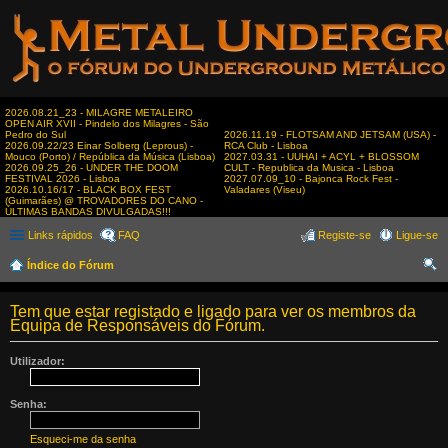
2026.08.21_23 - MILAGRE METALEIRO
OPEN AIR XVII - Pindelo dos Milagres - São
Pedro do Sul
2026.11.19 - FLOTSAM AND JETSAM (USA) -
2026.09.22/23 Einar Solberg (Leprous) -
RCA Club - Lisboa
Mouco (Porto) / República da Música (Lisboa)
2027.03.31 - UUHAI + ACYL + BLOSSOM
2026.09.25_26 - UNDER THE DOOM
CULT - Republica da Musica - Lisboa
FESTIVAL 2026 - Lisboa
2027.07.09_10 - Bajonca Rock Fest -
2026.10.16/17 - BLACK BOX FEST
Valadares (Viseu)
(Guimarães) @ TROVADORES DO CANO -
ÚLTIMAS BANDAS DIVULGADAS!!!
Links rápidos
FAQ
Registe-se
Ligue-se
Índice do Fórum
es
Tem que estar registado e ligado para ver os membros da
qui
Equipa de Responsáveis do Fórum.
sar
Utilizador:
Senha:
Esqueci-me da senha