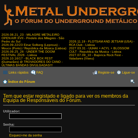
2026.08.21_23 - MILAGRE METALEIRO
OPEN AIR XVII - Pindelo dos Milagres - São
Pedro do Sul
2026.11.19 - FLOTSAM AND JETSAM (USA) -
2026.09.22/23 Einar Solberg (Leprous) -
RCA Club - Lisboa
Mouco (Porto) / República da Música (Lisboa)
2027.03.31 - UUHAI + ACYL + BLOSSOM
2026.09.25_26 - UNDER THE DOOM
CULT - Republica da Musica - Lisboa
FESTIVAL 2026 - Lisboa
2027.07.09_10 - Bajonca Rock Fest -
2026.10.16/17 - BLACK BOX FEST
Valadares (Viseu)
(Guimarães) @ TROVADORES DO CANO -
ÚLTIMAS BANDAS DIVULGADAS!!!
Links rápidos
FAQ
Registe-se
Ligue-se
Índice do Fórum
es
Tem que estar registado e ligado para ver os membros da
qui
Equipa de Responsáveis do Fórum.
sar
Utilizador:
Senha:
Esqueci-me da senha