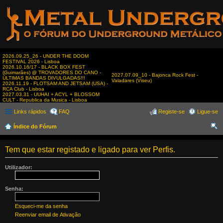
2026.09.25_26 - UNDER THE DOOM
FESTIVAL 2026 - Lisboa
2026.10.16/17 - BLACK BOX FEST
(Guimarães) @ TROVADORES DO CANO -
2027.07.09_10 - Bajonca Rock Fest -
ÚLTIMAS BANDAS DIVULGADAS!!!
Valadares (Viseu)
2026.11.19 - FLOTSAM AND JETSAM (USA) -
RCA Club - Lisboa
2027.03.31 - UUHAI + ACYL + BLOSSOM
CULT - Republica da Musica - Lisboa
Links rápidos
FAQ
Registe-se
Ligue-se
Índice do Fórum
es
Tem que estar registado e ligado para ver Perfis.
qui
sar
Utilizador:
Senha:
Esqueci-me da senha
Reenviar email de Ativação