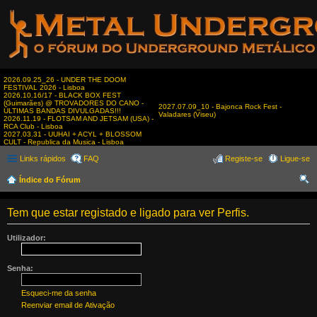
2026.09.25_26 - UNDER THE DOOM
FESTIVAL 2026 - Lisboa
2026.10.16/17 - BLACK BOX FEST
(Guimarães) @ TROVADORES DO CANO -
2027.07.09_10 - Bajonca Rock Fest -
ÚLTIMAS BANDAS DIVULGADAS!!!
Valadares (Viseu)
2026.11.19 - FLOTSAM AND JETSAM (USA) -
RCA Club - Lisboa
2027.03.31 - UUHAI + ACYL + BLOSSOM
CULT - Republica da Musica - Lisboa
Links rápidos
FAQ
Registe-se
Ligue-se
Índice do Fórum
es
Tem que estar registado e ligado para ver Perfis.
qui
sar
Utilizador:
Senha:
Esqueci-me da senha
Reenviar email de Ativação