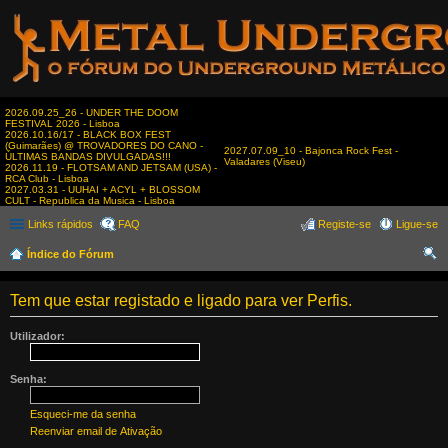
2026.09.25_26 - UNDER THE DOOM
FESTIVAL 2026 - Lisboa
2026.10.16/17 - BLACK BOX FEST
(Guimarães) @ TROVADORES DO CANO -
2027.07.09_10 - Bajonca Rock Fest -
ÚLTIMAS BANDAS DIVULGADAS!!!
Valadares (Viseu)
2026.11.19 - FLOTSAM AND JETSAM (USA) -
RCA Club - Lisboa
2027.03.31 - UUHAI + ACYL + BLOSSOM
CULT - Republica da Musica - Lisboa
Links rápidos
FAQ
Registe-se
Ligue-se
Índice do Fórum
es
Tem que estar registado e ligado para ver Perfis.
qui
sar
Utilizador:
Senha:
Esqueci-me da senha
Reenviar email de Ativação