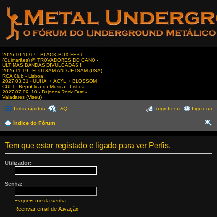
2026.10.16/17 - BLACK BOX FEST
(Guimarães) @ TROVADORES DO CANO -
ÚLTIMAS BANDAS DIVULGADAS!!!
2026.11.19 - FLOTSAM AND JETSAM (USA) -
RCA Club - Lisboa
2027.03.31 - UUHAI + ACYL + BLOSSOM
CULT - Republica da Musica - Lisboa
2027.07.09_10 - Bajonca Rock Fest -
Valadares (Viseu)
Links rápidos
FAQ
Registe-se
Ligue-se
Índice do Fórum
es
Tem que estar registado e ligado para ver Perfis.
qui
sar
Utilizador:
Senha:
Esqueci-me da senha
Reenviar email de Ativação