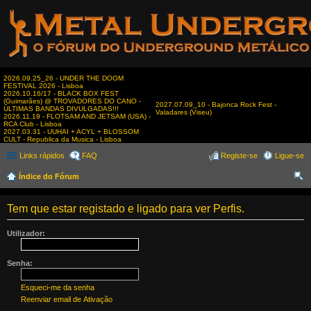
2026.09.25_26 - UNDER THE DOOM
FESTIVAL 2026 - Lisboa
2026.10.16/17 - BLACK BOX FEST
(Guimarães) @ TROVADORES DO CANO -
2027.07.09_10 - Bajonca Rock Fest -
ÚLTIMAS BANDAS DIVULGADAS!!!
Valadares (Viseu)
2026.11.19 - FLOTSAM AND JETSAM (USA) -
RCA Club - Lisboa
2027.03.31 - UUHAI + ACYL + BLOSSOM
CULT - Republica da Musica - Lisboa
Links rápidos
FAQ
Registe-se
Ligue-se
Índice do Fórum
es
Tem que estar registado e ligado para ver Perfis.
qui
sar
Utilizador:
Senha:
Esqueci-me da senha
Reenviar email de Ativação