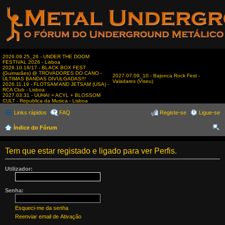
2026.09.25_26 - UNDER THE DOOM
FESTIVAL 2026 - Lisboa
2026.10.16/17 - BLACK BOX FEST
(Guimarães) @ TROVADORES DO CANO -
2027.07.09_10 - Bajonca Rock Fest -
ÚLTIMAS BANDAS DIVULGADAS!!!
Valadares (Viseu)
2026.11.19 - FLOTSAM AND JETSAM (USA) -
RCA Club - Lisboa
2027.03.31 - UUHAI + ACYL + BLOSSOM
CULT - Republica da Musica - Lisboa
Links rápidos
FAQ
Registe-se
Ligue-se
Índice do Fórum
es
Tem que estar registado e ligado para ver Perfis.
qui
sar
Utilizador:
Senha:
Esqueci-me da senha
Reenviar email de Ativação