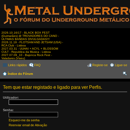
2026.10.16/17 - BLACK BOX FEST
(Guimarães) @ TROVADORES DO CANO -
ÚLTIMAS BANDAS DIVULGADAS!!!
2026.11.19 - FLOTSAM AND JETSAM (USA) -
RCA Club - Lisboa
2027.03.31 - UUHAI + ACYL + BLOSSOM
CULT - Republica da Musica - Lisboa
2027.07.09_10 - Bajonca Rock Fest -
Valadares (Viseu)
Links rápidos
FAQ
Registe-se
Ligue-se
Índice do Fórum
es
Tem que estar registado e ligado para ver Perfis.
qui
sar
Utilizador:
Senha:
Esqueci-me da senha
Reenviar email de Ativação