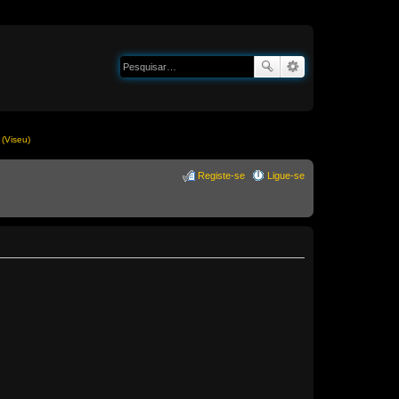
(Viseu)
Registe-se
Ligue-se