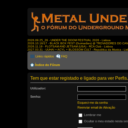
2026.09.25_26 - UNDER THE DOOM FESTIVAL 2026 - Lisboa
2026.10.16/17 - BLACK BOX FEST (Guimarães) @ TROVADORES DO CA
2026.11.19 - FLOTSAM AND JETSAM (USA) - RCA Club - Lisboa
2027.03.31 - UUHAI + ACYL + BLOSSOM CULT - Republica da Musica - Li
Links rápidos
FAQ
Índice do Fórum
Tem que estar registado e ligado para ver Perfis.
Utilizador:
Senha:
Esqueci-me da senha
Reenviar email de Ativação
Lembrar-me
Ocultar o meu estado nesta se