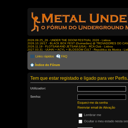
2026.09.25_26 - UNDER THE DOOM FESTIVAL 2026 - Lisboa
2026.10.16/17 - BLACK BOX FEST (Guimarães) @ TROVADORES DO CA
2026.11.19 - FLOTSAM AND JETSAM (USA) - RCA Club - Lisboa
2027.03.31 - UUHAI + ACYL + BLOSSOM CULT - Republica da Musica - Li
Links rápidos
FAQ
Índice do Fórum
Tem que estar registado e ligado para ver Perfis.
Utilizador:
Senha:
Esqueci-me da senha
Reenviar email de Ativação
Lembrar-me
Ocultar o meu estado nesta se