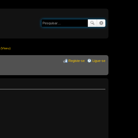
(Viseu)
Registe-se
Ligue-se