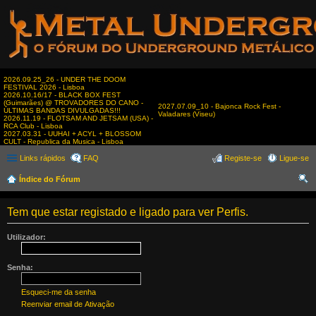
2026.09.25_26 - UNDER THE DOOM
FESTIVAL 2026 - Lisboa
2026.10.16/17 - BLACK BOX FEST
(Guimarães) @ TROVADORES DO CANO -
2027.07.09_10 - Bajonca Rock Fest -
ÚLTIMAS BANDAS DIVULGADAS!!!
Valadares (Viseu)
2026.11.19 - FLOTSAM AND JETSAM (USA) -
RCA Club - Lisboa
2027.03.31 - UUHAI + ACYL + BLOSSOM
CULT - Republica da Musica - Lisboa
Links rápidos
FAQ
Registe-se
Ligue-se
Índice do Fórum
es
Tem que estar registado e ligado para ver Perfis.
qui
sar
Utilizador:
Senha:
Esqueci-me da senha
Reenviar email de Ativação