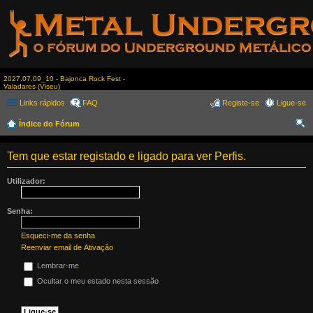
2027.07.09_10 - Bajonca Rock Fest -
Valadares (Viseu)
Links rápidos
FAQ
Registe-se
Ligue-se
Índice do Fórum
es
Tem que estar registado e ligado para ver Perfis.
qui
sar
Utilizador:
Senha:
Esqueci-me da senha
Reenviar email de Ativação
Lembrar-me
Ocultar o meu estado nesta sessão