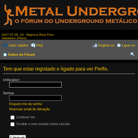
2027.07.09_10 - Bajonca Rock Fest -
Valadares (Viseu)
Links rápidos
FAQ
Registe-se
Ligue-se
Índice do Fórum
es
Tem que estar registado e ligado para ver Perfis.
qui
sar
Utilizador:
Senha:
Esqueci-me da senha
Reenviar email de Ativação
Lembrar-me
Ocultar o meu estado nesta sessão