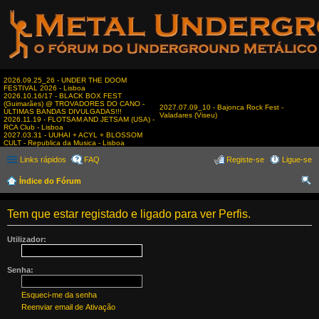
2026.09.25_26 - UNDER THE DOOM
FESTIVAL 2026 - Lisboa
2026.10.16/17 - BLACK BOX FEST
(Guimarães) @ TROVADORES DO CANO -
2027.07.09_10 - Bajonca Rock Fest -
ÚLTIMAS BANDAS DIVULGADAS!!!
Valadares (Viseu)
2026.11.19 - FLOTSAM AND JETSAM (USA) -
RCA Club - Lisboa
2027.03.31 - UUHAI + ACYL + BLOSSOM
CULT - Republica da Musica - Lisboa
Links rápidos
FAQ
Registe-se
Ligue-se
Índice do Fórum
es
Tem que estar registado e ligado para ver Perfis.
qui
sar
Utilizador:
Senha:
Esqueci-me da senha
Reenviar email de Ativação