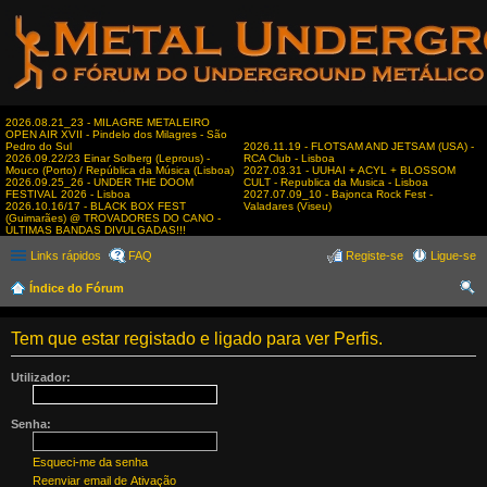
2026.08.21_23 - MILAGRE METALEIRO
OPEN AIR XVII - Pindelo dos Milagres - São
Pedro do Sul
2026.11.19 - FLOTSAM AND JETSAM (USA) -
2026.09.22/23 Einar Solberg (Leprous) -
RCA Club - Lisboa
Mouco (Porto) / República da Música (Lisboa)
2027.03.31 - UUHAI + ACYL + BLOSSOM
2026.09.25_26 - UNDER THE DOOM
CULT - Republica da Musica - Lisboa
FESTIVAL 2026 - Lisboa
2027.07.09_10 - Bajonca Rock Fest -
2026.10.16/17 - BLACK BOX FEST
Valadares (Viseu)
(Guimarães) @ TROVADORES DO CANO -
ÚLTIMAS BANDAS DIVULGADAS!!!
Links rápidos
FAQ
Registe-se
Ligue-se
Índice do Fórum
es
Tem que estar registado e ligado para ver Perfis.
qui
sar
Utilizador:
Senha:
Esqueci-me da senha
Reenviar email de Ativação