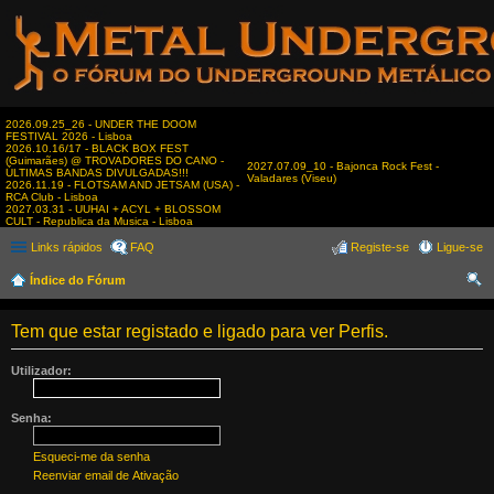
2026.09.25_26 - UNDER THE DOOM
FESTIVAL 2026 - Lisboa
2026.10.16/17 - BLACK BOX FEST
(Guimarães) @ TROVADORES DO CANO -
2027.07.09_10 - Bajonca Rock Fest -
ÚLTIMAS BANDAS DIVULGADAS!!!
Valadares (Viseu)
2026.11.19 - FLOTSAM AND JETSAM (USA) -
RCA Club - Lisboa
2027.03.31 - UUHAI + ACYL + BLOSSOM
CULT - Republica da Musica - Lisboa
Links rápidos
FAQ
Registe-se
Ligue-se
Índice do Fórum
es
Tem que estar registado e ligado para ver Perfis.
qui
sar
Utilizador:
Senha:
Esqueci-me da senha
Reenviar email de Ativação