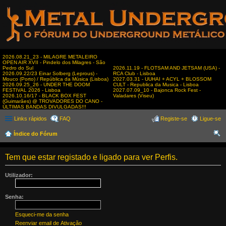
2026.08.21_23 - MILAGRE METALEIRO
OPEN AIR XVII - Pindelo dos Milagres - São
Pedro do Sul
2026.11.19 - FLOTSAM AND JETSAM (USA) -
2026.09.22/23 Einar Solberg (Leprous) -
RCA Club - Lisboa
Mouco (Porto) / República da Música (Lisboa)
2027.03.31 - UUHAI + ACYL + BLOSSOM
2026.09.25_26 - UNDER THE DOOM
CULT - Republica da Musica - Lisboa
FESTIVAL 2026 - Lisboa
2027.07.09_10 - Bajonca Rock Fest -
2026.10.16/17 - BLACK BOX FEST
Valadares (Viseu)
(Guimarães) @ TROVADORES DO CANO -
ÚLTIMAS BANDAS DIVULGADAS!!!
Links rápidos
FAQ
Registe-se
Ligue-se
Índice do Fórum
es
Tem que estar registado e ligado para ver Perfis.
qui
sar
Utilizador:
Senha:
Esqueci-me da senha
Reenviar email de Ativação